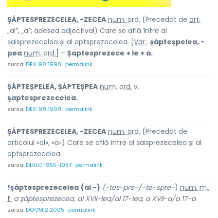
ȘÁPTESPREZECELEA, -ZECEA
num. ord.
(Precedat de
art.
„al”, „a”; adesea adjectival) Care se află între al
șaisprezecelea și al optsprezecelea. [
Var.
:
șápteșpelea, -
pea
num. ord.
] –
Șaptesprezece + le + a.
sursa:
DEX '98 1998
permalink
ȘÁPTEȘPELEA, ȘÁPTEȘPEA
num. ord.
v.
șaptesprezecelea.
sursa:
DEX '98 1998
permalink
ȘÁPTESPREZECELEA, -ZECEA
num. ord.
(Precedat de
articolul «al», «a») Care se află între al șaisprezecelea și al
optsprezecelea.
sursa:
DLRLC 1955-1957
permalink
!șáptesprezecelea
(al ~)
(-tes-pre-/-te-spre-
)
num.
m.
,
f.
a șáptesprezecea; al XVII-lea/al 17-lea, a XVII-a/a 17-a
sursa:
DOOM 2 2005
permalink