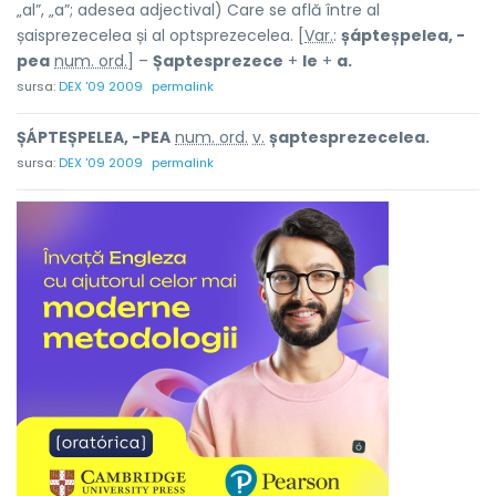
„al”, „a”; adesea adjectival) Care se află între al
șaisprezecelea și al optsprezecelea. [
Var.
:
șápteșpelea, -
pea
num. ord.
] –
Șaptesprezece
+
le
+
a.
sursa:
DEX '09 2009
permalink
ȘÁPTEȘPELEA, -PEA
num. ord.
v.
șaptesprezecelea.
sursa:
DEX '09 2009
permalink