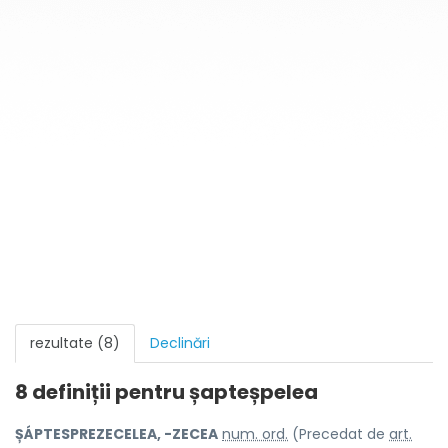
rezultate (8)
Declinări
8 definiții pentru
șapteșpelea
ȘÁPTESPREZECELEA, -ZECEA
num. ord.
(Precedat de
art.