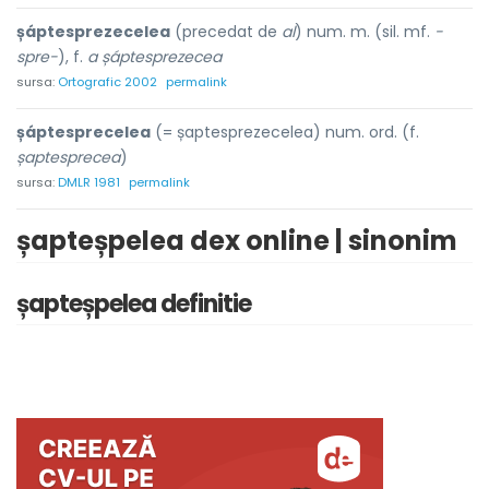
șáptesprezecelea
(precedat de
al
) num. m. (sil. mf.
-
spre-
), f.
a șáptesprezecea
sursa:
Ortografic 2002
permalink
șáptesprecelea
(= șaptesprezecelea) num. ord. (f.
șaptesprecea
)
sursa:
DMLR 1981
permalink
șapteșpelea dex online | sinonim
șapteșpelea definitie