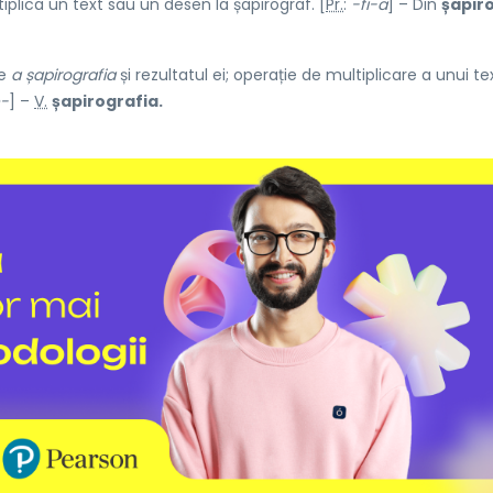
iplica un text sau un desen la șapirograf. [
Pr.
:
-fi-a
] – Din
șapir
de
a șapirografia
și rezultatul ei; operație de multiplicare a unui te
e-
] –
V.
șapirografia.