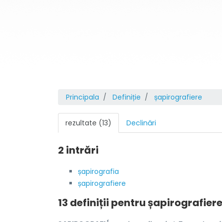
Principala
Definiție
șapirografiere
rezultate (13)
Declinări
2 intrări
șapirografia
șapirografiere
13 definiții pentru
șapirografier