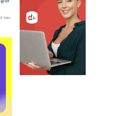
ograf.
xt sau