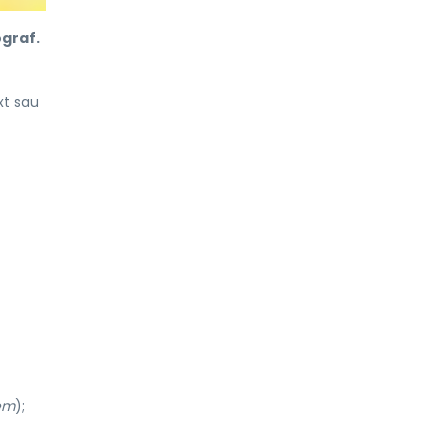
ograf.
xt sau
em
);