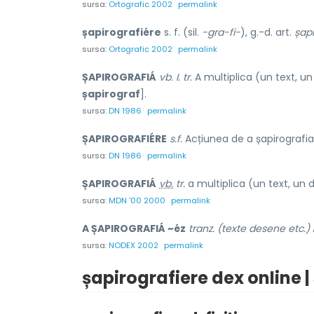
sursa:
Ortografic 2002
permalink
șapirografiére
s. f. (sil.
-gra-fi-
), g.-d. art.
șapi
sursa:
Ortografic 2002
permalink
ȘAPIROGRAFIÁ
vb. I. tr.
A multiplica (un text, un
șapirograf
].
sursa:
DN 1986
permalink
ȘAPIROGRAFIÉRE
s.f.
Acțiunea de a șapirografia ș
sursa:
DN 1986
permalink
ȘAPIROGRAFIÁ
vb.
tr.
a multiplica (un text, un d
sursa:
MDN '00 2000
permalink
A ȘAPIROGRAFIÁ ~éz
tranz. (texte desene etc.)
sursa:
NODEX 2002
permalink
șapirografiere dex online 