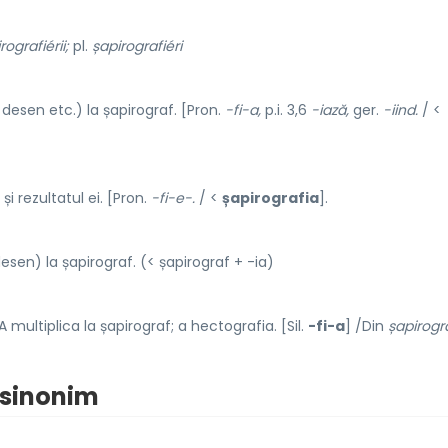
rografiérii;
pl.
șapirografiéri
 desen etc.) la șapirograf. [Pron.
-fi-a,
p.i. 3,6
-iază,
ger.
-iind.
/ <
i rezultatul ei. [Pron.
-fi-e-.
/ <
șapirografia
].
esen) la șapirograf. (< șapirograf + -ia)
A multiplica la șapirograf; a hectografia. [Sil.
-fi-a
] /Din
șapirogr
| sinonim