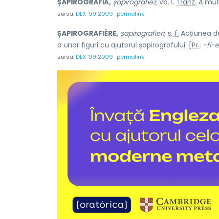
ȘAPIROGRAFIÁ,
șapirografiez,
vb.
I.
Tranz.
A mult
sursa:
DEX '09 2009
permalink
ȘAPIROGRAFIÉRE,
șapirografieri,
s. f.
Acțiunea 
a unor figuri cu ajutorul șapirografului. [
Pr.
:
-fi-
sursa:
DEX '09 2009
permalink