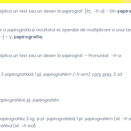
iplica un text sau un desen la șapirograf. [
Pr.
:
-fi-a
] – Din
șapir
de
a șapirografia
și rezultatul ei; operație de multiplicare a unui te
e-
] –
V.
șapirografia.
iplica un text sau un desen la șapirograf. – Pronunțat:
-fi-a.
3
șapirografiáză,
1
pl.
șapirografiém (-fi-em);
conj.
prez.
3
să
apirografiérii;
pl.
șapirografiéri
șapirografiéz,
3 sg. și pl.
șapirografiáză,
1 pl.
șapirografiém
(sil.
-fi-
afiínd
(sil.
-fi-ind
)