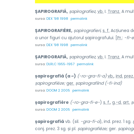
ȘAPIROGRAFIÁ,
șapirografiez,
vb.
I.
Tranz.
A mult
sursa:
DEX '98 1998
permalink
ȘAPIROGRAFIÉRE,
șapirografieri,
s. f.
Acțiunea 
a unor figuri cu ajutorul șapirografului. [
Pr.
:
-fi-
sursa:
DEX '98 1998
permalink
ȘAPIROGRAFIÁ,
șapirografiez,
vb.
I.
Tranz.
A mult
sursa:
DLRLC 1955-1957
permalink
șapirografiá
(a ~)
(-ro-gra-fi-a)
vb.
,
ind.
prez.
șapirografiéze;
ger.
șapirografiínd
(-fi-ind)
sursa:
DOOM 2 2005
permalink
șapirografiére
(-ro-gra-fi-e-
)
s. f.
,
g.-d.
art.
ș
sursa:
DOOM 2 2005
permalink
șapirografiá
vb. (sil.
-gra-fi-a
), ind. prez. 1 sg.
conj. prez. 3 sg. și pl.
șapirografiéze;
ger.
șapirogr