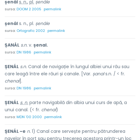
șenál
s. n.
,
pl.
șenále
sursa:
DOOM 2 2005
permalink
șenál
s. n., pl.
șenále
sursa:
Ortografic 2002
permalink
ȘANÁL
s.n.
v.
șenal.
sursa:
DN 1986
permalink
ȘENÁL
s.n.
Canal de navigație în lungul albiei unui râu sau
care leagă între ele râuri și canale. [Var.
șanal
s.n. / < fr.
chenal
].
sursa:
DN 1986
permalink
ȘENÁL
s. n.
parte navigabilă din albia unui curs de apă, a
unui canal. (< fr.
chenal
)
sursa:
MDN '00 2000
permalink
ȘENÁL ~e
n.
1) Canal care servește pentru pătrunderea
navelor în port sau pentru trecerea acestora printr-un loc