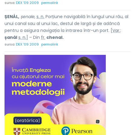
sursa:
DEX '09 2009
permalink
ȘENÁL,
șenale,
s. n.
Porțiune navigabilă în lungul unui râu, al
unui canal sau al unui lac, destul de largă și de adâncă
pentru a asigura navigația la intrarea într-un port. [
Var.
:
șanál
s. n.
] – Din
fr.
chenal.
sursa:
DEX '09 2009
permalink