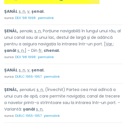
ȘANÁL
s. n.
v.
șenal.
sursa:
DEX '98 1998
permalink
ȘENÁL,
șenale,
s. n.
Porțiune navigabilă în lungul unui râu, al
unui canal sau al unui lac, destul de largă și de adâncă
pentru a asigura navigația la intrarea într-un port. [
Var.
:
șanál
s. n.
] – Din
fr.
chenal.
sursa:
DEX '98 1998
permalink
ȘANÁL
s. n.
v.
șenal.
sursa:
DLRLC 1955-1957
permalink
ȘENÁL,
șenaluri,
s. n.
(Învechit) Partea cea mai adîncă a
unui curs de apă, care permite navigația; canal de trecere
a navelor printr-o strîmtoare sau la intrarea într-un port. –
Variantă:
șanál
s. n.
sursa:
DLRLC 1955-1957
permalink