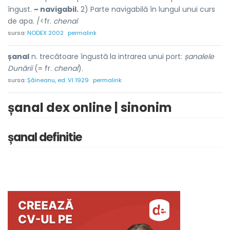
îngust.
~ navigabil.
2) Parte navigabilă în lungul unui curs
de apa. /<fr.
chenal
sursa:
NODEX 2002
permalink
șanal
n. trecătoare îngustă la intrarea unui port:
șanalele
Dunării
(= fr.
chenal
).
sursa:
Șăineanu, ed. VI 1929
permalink
șanal dex online | sinonim
șanal definitie