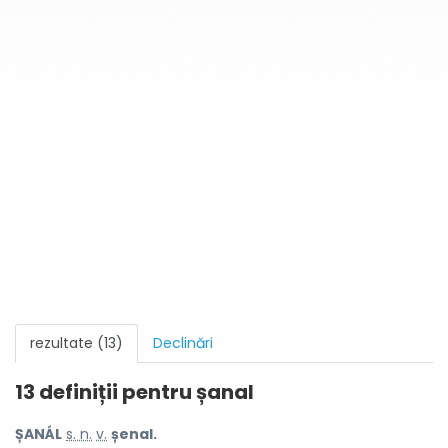
rezultate (13)
Declinări
13 definiții pentru
șanal
ȘANÁL
s. n.
v.
șenal.