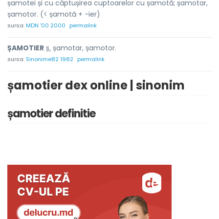
șamotei și cu căptușirea cuptoarelor cu șamotă; șamotar,
șamotor. (< șamotă + -ier)
sursa:
MDN '00 2000
permalink
ȘAMOTI
E
R
s.
șamotar, șamotor.
sursa:
Sinonime82 1982
permalink
șamotier dex online | sinonim
șamotier definitie