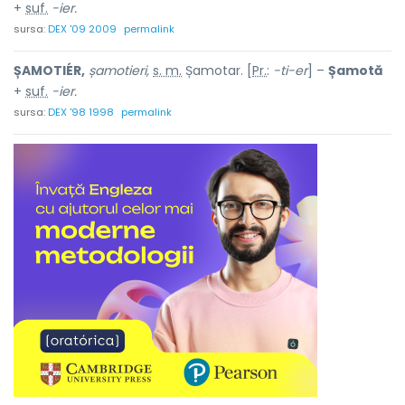
+
suf.
-ier.
sursa:
DEX '09 2009
permalink
ȘAMOTIÉR,
șamotieri,
s. m.
Șamotar. [
Pr.
:
-ti-er
] –
Șamotă
+
suf.
-ier.
sursa:
DEX '98 1998
permalink