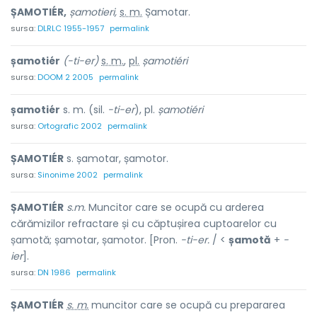
ȘAMOTIÉR,
șamotieri,
s. m.
Șamotar.
sursa:
DLRLC 1955-1957
permalink
șamotiér
(-ti-er)
s. m.
,
pl.
șamotiéri
sursa:
DOOM 2 2005
permalink
șamotiér
s. m. (sil.
-ti-er
), pl.
șamotiéri
sursa:
Ortografic 2002
permalink
ȘAMOTIÉR
s. șamotar, șamotor.
sursa:
Sinonime 2002
permalink
ȘAMOTIÉR
s.m.
Muncitor care se ocupă cu arderea
cărămizilor refractare și cu căptușirea cuptoarelor cu
șamotă; șamotar, șamotor. [Pron.
-ti-er.
/ <
șamotă
+
-
ier
].
sursa:
DN 1986
permalink
ȘAMOTIÉR
s. m.
muncitor care se ocupă cu prepararea