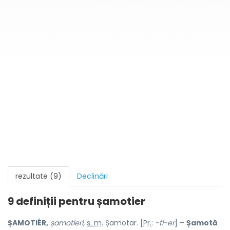
rezultate (9)
Declinări
9 definiții pentru
șamotier
ȘAMOTIÉR,
șamotieri,
s. m.
Șamotar. [
Pr.
:
-ti-er
] –
Șamotă