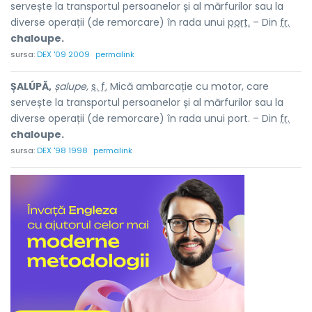
servește la transportul persoanelor și al mărfurilor sau la
diverse operații (de remorcare) în rada unui
port.
– Din
fr.
chaloupe.
sursa:
DEX '09 2009
permalink
ȘALÚPĂ,
șalupe,
s. f.
Mică ambarcație cu motor, care
servește la transportul persoanelor și al mărfurilor sau la
diverse operații (de remorcare) în rada unui port. – Din
fr.
chaloupe.
sursa:
DEX '98 1998
permalink