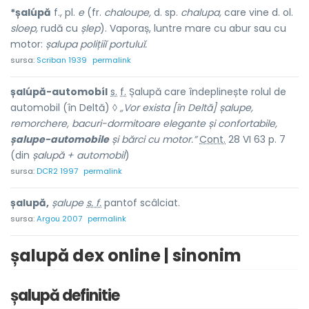
*șalúpă
f., pl.
e
(fr.
chaloupe,
d. sp.
chalupa,
care vine d. ol.
sloep,
rudă cu
șlep
). Vaporaș, luntre mare cu abur sau cu
motor:
șalupa polițiiĭ portuluĭ.
sursa:
Scriban 1939
permalink
șalúpă-automobíl
s.
f.
Șalupă care îndeplinește rolul de
automobil (în Deltă) ◊
„Vor exista [în Deltă] șalupe,
remorchere, bacuri-dormitoare elegante și confortabile,
șalupe-automobile
și bărci cu motor.”
Cont.
28 VI 63 p. 7
(din
șalupă + automobil
)
sursa:
DCR2 1997
permalink
șalupă,
șalupe
s. f.
pantof scâlciat.
sursa:
Argou 2007
permalink
șalupă dex online | sinonim
șalupă definitie