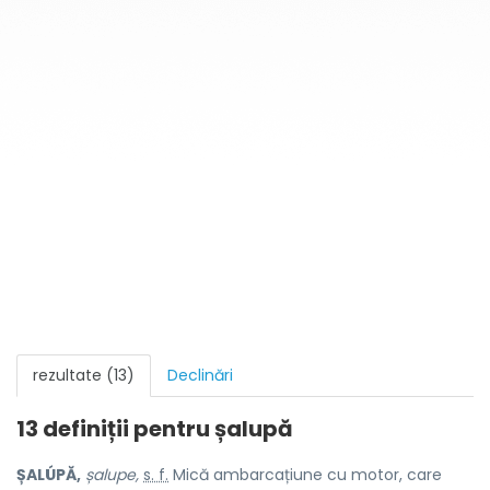
rezultate (13)
Declinări
13 definiții pentru
șalupă
ȘALÚPĂ,
șalupe,
s. f.
Mică ambarcațiune cu motor, care