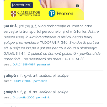
ȘALÚPĂ,
șalupe,
s. f.
Mică ambarcație cu motor, care
servește la transportul persoanelor și al mărfurilor.
Printre
aceste vase, în lumina orbitoare a zilei alunecau bărci,
șalupe și remorchere.
TUDORAN, P. 340.
S-a dus în port ca
să-și asigure loc pe o șalupă pentru a doua zi dimineața.
GALAN, B. I 44.
O șalupă cu flamură galbenă
–
pavilionul de
carantină – ne acostează din mers.
BART, S. M. 38.
sursa:
DLRLC 1955-1957
permalink
șalúpă
s. f.
,
g.-d.
art.
șalúpei;
pl.
șalúpe
sursa:
DOOM 2 2005
permalink
șalúpă
s. f., g.-d. art.
șalúpei;
pl.
șalúpe
sursa:
Ortografic 2002
permalink