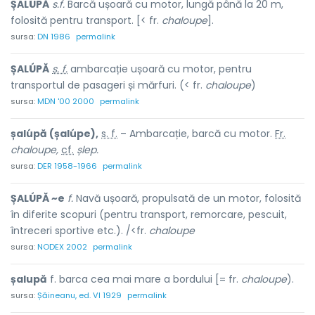
ȘALÚPĂ
s.f.
Barcă ușoară cu motor, lungă până la 20 m,
folosită pentru transport. [< fr.
chaloupe
].
sursa:
DN 1986
permalink
ȘALÚPĂ
s. f.
ambarcație ușoară cu motor, pentru
transportul de pasageri și mărfuri. (< fr.
chaloupe
)
sursa:
MDN '00 2000
permalink
șalúpă (șalúpe),
s. f.
– Ambarcație, barcă cu motor.
Fr.
chaloupe,
cf.
șlep.
sursa:
DER 1958-1966
permalink
ȘALÚPĂ ~e
f.
Navă ușoară, propulsată de un motor, folosită
în diferite scopuri (pentru transport, remorcare, pescuit,
întreceri sportive etc.). /<fr.
chaloupe
sursa:
NODEX 2002
permalink
șalupă
f. barca cea mai mare a bordului [= fr.
chaloupe
).
sursa:
Șăineanu, ed. VI 1929
permalink