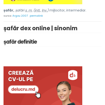
șafăr,
șafări
s. m.
(
intl.
,
înv.
)
mijlocitor, intermediar.
sursa:
Argou 2007
permalink
șafăr dex online | sinonim
șafăr definitie