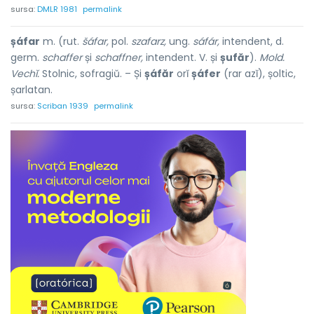
sursa:
DMLR 1981
permalink
șáfar
m. (rut.
šáfar,
pol.
szafarz,
ung.
sáfár,
intendent, d.
germ.
schaffer
și
schaffner,
intendent. V. și
șufăr
).
Mold.
Vechĭ.
Stolnic, sofragiŭ. – Și
șáfăr
orĭ
șáfer
(rar azĭ), șoltic,
șarlatan.
sursa:
Scriban 1939
permalink