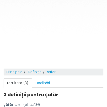
Principala
Definiție
șafăr
rezultate (3)
Declinări
3 definiții pentru
șafăr
șáfăr
s. m. (pl.
șafări
)