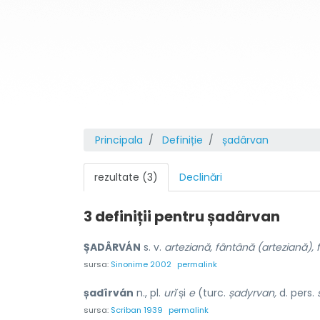
Principala
Definiție
șadârvan
rezultate (3)
Declinări
3 definiții pentru
șadârvan
ȘADÂRVÁN
s. v.
arteziană, fântână (arteziană), 
sursa:
Sinonime 2002
permalink
șadîrván
n., pl.
urĭ
și
e
(turc.
șadyrvan,
d. pers.
sursa:
Scriban 1939
permalink