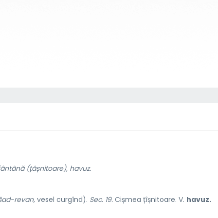
fântână (țâșnitoare), havuz.
šad-revan,
vesel curgînd).
Sec. 19.
Cișmea țîșnitoare. V.
havuz.