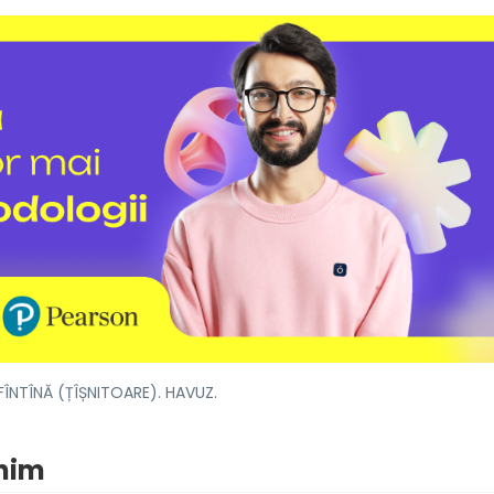
FÎNTÎNĂ (ȚÎȘNITOARE). HAVUZ.
onim