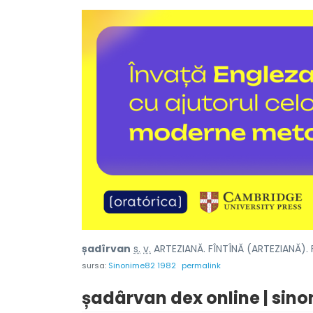
șadîrv
a
n
s.
v.
ARTEZIANĂ. FÎNTÎNĂ (ARTEZIANĂ). 
sursa:
Sinonime82 1982
permalink
șadârvan dex online | sin