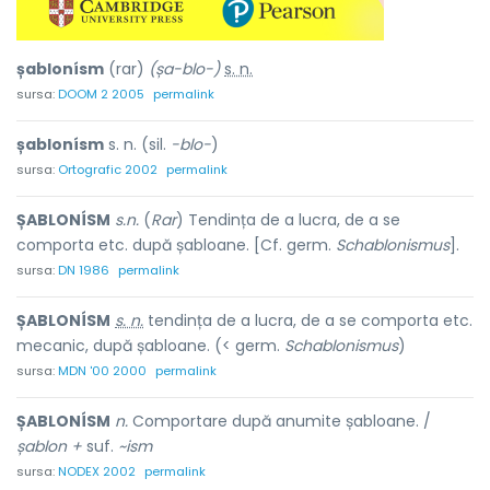
șablonísm
(rar)
(șa-blo-)
s. n.
sursa:
DOOM 2 2005
permalink
șablonísm
s. n. (sil.
-blo-
)
sursa:
Ortografic 2002
permalink
ȘABLONÍSM
s.n.
(
Rar
) Tendința de a lucra, de a se
comporta etc. după șabloane. [Cf. germ.
Schablonismus
].
sursa:
DN 1986
permalink
ȘABLONÍSM
s. n.
tendința de a lucra, de a se comporta etc.
mecanic, după șabloane. (< germ.
Schablonismus
)
sursa:
MDN '00 2000
permalink
ȘABLONÍSM
n.
Comportare după anumite șabloane. /
șablon +
suf.
~ism
sursa:
NODEX 2002
permalink