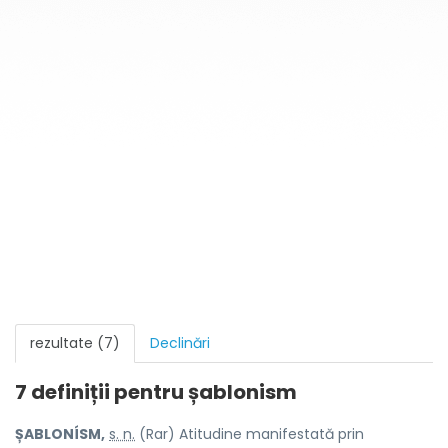
rezultate (7)
Declinări
7 definiții pentru
șablonism
ȘABLONÍSM,
s. n.
(Rar) Atitudine manifestată prin