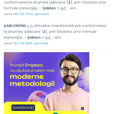
conformarea la anumite șabloane (
2
), prin folosirea unor
formule stereotipe. –
Șablon
+
suf.
-ism.
sursa:
DEX '09 2009
permalink
ȘABLONÍSM
s. n.
Atitudine manifestată prin conformarea
la anumite șabloane (
2
), prin folosirea unor formule
stereotipe. –
Șablon
+
suf.
-ism.
sursa:
DEX '98 1998
permalink