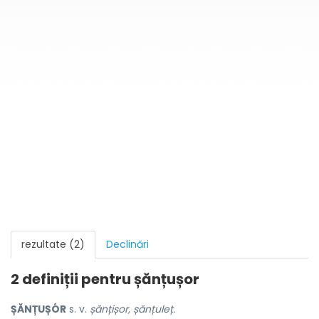
rezultate (2)
Declinări
2 definiții pentru
șănțușor
ȘĂNȚUȘÓR
s. v.
șănțișor, șănțuleț.