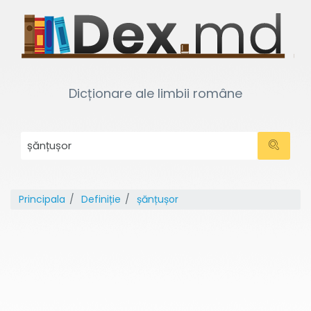
Dicționare ale limbii române
Principala
Definiție
șănțușor