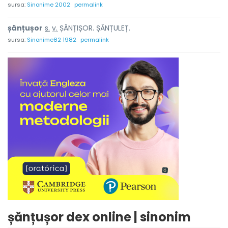
sursa:
Sinonime 2002
permalink
șănțuș
o
r
s.
v.
ȘĂNȚIȘOR. ȘĂNȚULEȚ.
sursa:
Sinonime82 1982
permalink
șănțușor dex online | sinonim