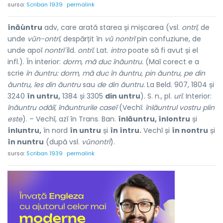
sursa:
Scriban 1939
permalink
înăúntru
adv, care arată starea și mișcarea (vsl.
ontrĭ,
de
unde
vŭn-ontrĭ,
despărțit în
vŭ nontrĭ
pin confuziune, de
unde apoĭ
nontrĭ
îld.
ontrĭ.
Lat.
intro
poate să fi avut și el
infl.). În interior:
dorm, mă duc înăuntru.
(Maĭ corect e a
scrie
în ăuntru: dorm, mă duc în ăuntru, pin ăuntru, pe din
ăuntru, ĭes din ăuntru
sau
de din ăuntru.
La Beld. 907, 1804 și
3240
în untru,
1384 și 3305
din untru
). S. n., pl.
urĭ.
Interior:
înăuntru odăiĭ, înăuntrurile caseĭ
(Vechĭ:
înlăuntrul vostru plin
este
). – Vechĭ, azĭ în Trans. Ban.
înlăuntru, înlontru
și
înluntru,
în nord
în untru
și
în întru.
Vechĭ și
în nontru
și
în nuntru
(după vsl.
vŭnontrĭ
).
sursa:
Scriban 1939
permalink