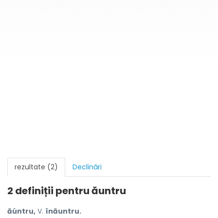
rezultate (2)
Declinări
2 definiții pentru
ăuntru
ăúntru,
V.
înăuntru.