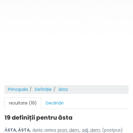
Principala
Definiție
ăsta
rezultate (19)
Declinări
19 definiții pentru
ăsta
ẮSTA, ÁSTA,
ăștia, astea,
pron. dem.
,
adj. dem.
(postpus)