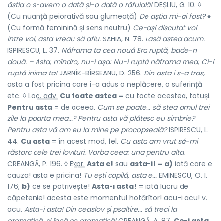
ăstia o s-avem o dată și-o dată o răfuială!
DEȘLIU, G. 10. ◊
(Cu nuanță peiorativă sau glumeață)
De aștia mi-ai fost?
♦
(Cu formă feminină și sens neutru)
Ce-ași discutat voi
între voi, asta vreau să aflu.
SAHIA, N. 78.
Lasă astea acum.
ISPIRESCU, L. 37.
Năframa ta cea nouă Era ruptă, bade-n
două. – Asta, mîndro, nu-i așa; Nu-i ruptă năframa mea, Ci-i
ruptă inima ta!
JARNÍK-BÎRSEANU, D. 256.
Din asta i s-a tras,
asta a fost pricina care i-a adus o neplăcere, o suferință
etc. ◊
Loc. adv.
Cu toate astea
= cu toate acestea, totuși.
Pentru asta
= de aceea.
Cum se poate... să stea omul trei
zile la poarta mea...? Pentru asta vă plătesc eu simbrie?
Pentru asta vă am eu la mine pe procopseală?
ISPIRESCU, L.
44.
Cu asta
= în acest mod, fel.
Cu asta am vrut să-mi
răstorc cele trei lovituri. Vorba ceea: una pentru alta.
CREANGĂ, P. 196. ◊
Expr.
Asta e!
sau
asta-i!
=
a)
iată care e
cauza! asta e pricina!
Tu ești copilă, asta e...
EMINESCU, O. I.
176;
b)
ce se potrivește!
Asta-i asta!
= iată lucru de
căpetenie! acesta este momentul hotărîtor! acu-i acu!
v.
acu
.
Asta-i asta! Din ceaslov și psaltire... să treci la
gramatică, și încă ce gramatică!
CREANGĂ, A. 87.
Ce-i asta