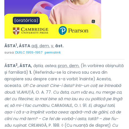
1
ĂSTA
, ÁSTA
adj. dem.
v.
ăst.
sursa:
DLRLC 1955-1957
permalink
2
ẮSTA
, ÁSTA,
ăștia, astea,
pron. dem.
(În vorbirea obișnuită
și familiară)
1.
(Referindu-se la cineva sau ceva din
apropiere sau despre care s-a vorbit înainte) Acesta,
aceasta.
Uf! Ce anost! Cine-i ăsta? într-un colț se întreabă
două.
VLAHUȚĂ, O. A. 77.
Cu ăsta, cum văz eu, nu merge ca,
de! cu fitecine; ia mai bine să ma iau eu cu politică pe lîngă
el, să mi-l fac cumătru.
CARAGIALE, O. I. 91.
Ei, dragul tatii,
așa-i că s-a împlinit vorba ceea: apără-mă de găini, că de
cîini nu mă tem? – Ce fel de vorbă-i asta, tată? – zise fiu-
său rușinat.
CREANGĂ, P. 188. ◊ (Cu nuanță de dispreț)
Cu