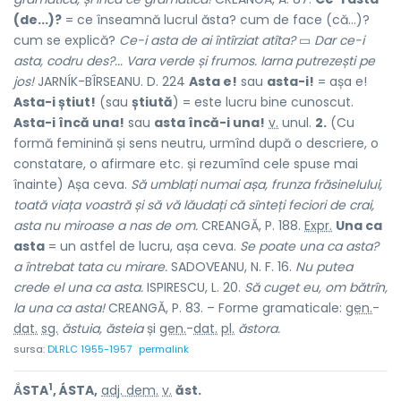
(de...)?
= ce înseamnă lucrul ăsta? cum de face (că...)?
cum se explică?
Ce-i asta de ai întîrziat atîta?
▭
Dar ce-i
asta, codru des?... Vara verde și frumos. Iarna putrezești pe
jos!
JARNÍK-BÎRSEANU. D. 224
Asta e!
sau
asta-i!
= așa e!
Asta-i știut!
(sau
știută
) = este lucru bine cunoscut.
Asta-i încă una!
sau
asta încă-i una!
v.
unul
.
2.
(Cu
formă feminină și sens neutru, urmînd după o descriere, o
constatare, o afirmare etc. și rezumînd cele spuse mai
înainte) Așa ceva.
Să umblați numai așa, frunza frăsinelului,
toată viața voastră și să vă lăudați că sînteți feciori de crai,
asta nu miroase a nas de om.
CREANGĂ, P. 188.
Expr.
Una ca
asta
= un astfel de lucru, așa ceva.
Se poate una ca asta?
a întrebat tata cu mirare.
SADOVEANU, N. F. 16.
Nu putea
crede el una ca asta.
ISPIRESCU, L. 20.
Să cuget eu, om bătrîn,
la una ca asta!
CREANGĂ, P. 83. – Forme gramaticale:
gen.
-
dat.
sg.
ăstuia, ăsteia
și
gen.
-
dat.
pl.
ăstora.
sursa:
DLRLC 1955-1957
permalink
1
ẮSTA
, ÁSTA,
adj. dem.
v.
ăst.