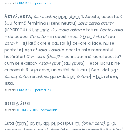
sursa:
DLRM 1958
permalink
2
ẮSTA
, ÁSTA,
ăștia, astea,
pron. dem.
1.
Acesta, aceasta. ◊
(Cu formă feminină și sens neutru)
Lasă astea acum!
(ISPIRESCU). ◊
Loc. adv.
Cu toate astea
= totuși.
Pentru asta
= de aceea.
Cu asta
= în acest mod. ◊
Expr.
Asta e!
sau
asta-i!
=
a)
iată care e cauza!
b)
ce-are a face, nu se
poate!
c)
așa e!
Asta-i asta!
= acesta este momentul
hotărâtor!
Ce-i asta (de...)?
= ce înseamnă lucrul acesta?
cum se explică?
Asta-i știut
(sau
știută
) = este lucru bine
cunoscut.
2.
Așa ceva, un astfel de lucru. [Gen.-dat.
sg.
:
ăstuia, ăsteia
și
asteia,
gen.-dat.
pl.
:
ăstora
] –
Lat.
istum,
ista.
sursa:
DLRM 1958
permalink
ásta
v.
ắsta
sursa:
DOOM 2 2005
permalink
ắsta
(
fam.
)
pr.
m.
,
adj.
pr.
postpus
m.
(omul ăsta),
g.-d.