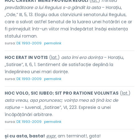
HOC CAVERAT MENS PROVIDA REGULI
(
lat.
)
mintea
prevăzătoare a lui Regulus s-a gândit la asta
– Horațiu,
„Ode,” III, 5, 13. Elogiu adus clarviziunii senatorului Regulus,
care a salvat astfel Senatul de la luarea unei hotărâri ce ar
fi primejduit într-un viitor mai îndepărtat însăși existența
statului roman.
sursa:
DE 1993-2009
permalink
HOC ERAT IN VOTIS
(
lat.
)
asta îmi era dorința
– Horațiu,
„Satirae”, II, 6, 1. Sentiment de satisfacție deplină la
îndeplinirea unei mari dorințe.
sursa:
DE 1993-2009
permalink
HOC VOLO, SIC IUBEO; SIT PRO RATIONE VOLUNTAS
(
lat.
)
asta vreau, așa poruncesc; voința mea să țină loc de
rațiune
– Iuvenal, „Satirae”, VI, 223. Expresie a unei
încăpățânări arbitrare.
sursa:
DE 1993-2009
permalink
și cu asta, basta!
expr.
am terminat!, gata!