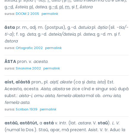
ắstuia,
p.
ắștia (-tia);
f.
ásta
(și
n.
:
asta înseamnă că e bine),
g.-d.
ắsteia,
pl.
ástea,
g.-d.
pl.
m.
și
f.
ắstora
sursa:
DOOM 2 2005
permalink
ăsta
pr. m., adj. m. (postpus), g.-d.
ăstuia
pl.
ăștia
(sil.
-tia/-
ti-a
); f. sg.
ásta,
g.-d.
ásteia/ăsteia,
pl.
ástea,
g.-d. m. și f.
ăstora
sursa:
Ortografic 2002
permalink
ĂSTA
pron. v.
acesta.
sursa:
Sinonime 2002
permalink
aíst, aĭástă
pron., pl.
aiștĭ, aĭeste
(ca și
ăsta, ista
) Est.
Aceasta, acesta.
Aista, aĭasta
se zice cînd e singur saŭ după
subst.:
aista-i, omu aista, femeĭa aĭasta
maĭ ob.
omu ista,
femeĭa asta.
sursa:
Scriban 1939
permalink
astáŭ, astătút,
a
astá
v. intr. (lat.
astare.
V.
staŭ
).
L. V.
(numaĭ la Dos.). Staŭ, apar, mă prezent. Asist. V. tr. Aduc la