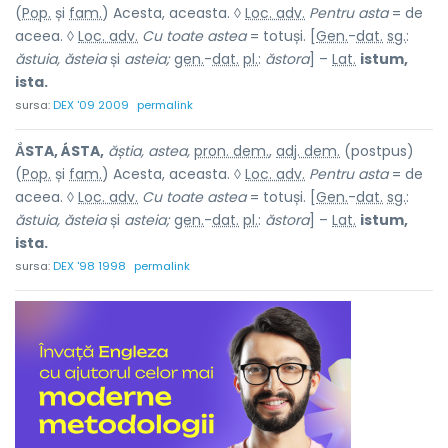
(
Pop.
și
fam.
) Acesta, aceasta. ◊
Loc. adv.
Pentru asta
= de
aceea. ◊
Loc. adv.
Cu toate astea
= totuși. [
Gen.
-
dat.
sg.
:
ăstuia, ăsteia
și
asteia;
gen.
-
dat.
pl.
:
ăstora
] –
Lat.
istum,
ista.
sursa:
DEX '09 2009
permalink
ẮSTA, ÁSTA,
ăștia, astea,
pron. dem.
,
adj. dem.
(postpus)
(
Pop.
și
fam.
) Acesta, aceasta. ◊
Loc. adv.
Pentru asta
= de
aceea. ◊
Loc. adv.
Cu toate astea
= totuși. [
Gen.
-
dat.
sg.
:
ăstuia, ăsteia
și
asteia;
gen.
-
dat.
pl.
:
ăstora
] –
Lat.
istum,
ista.
sursa:
DEX '98 1998
permalink