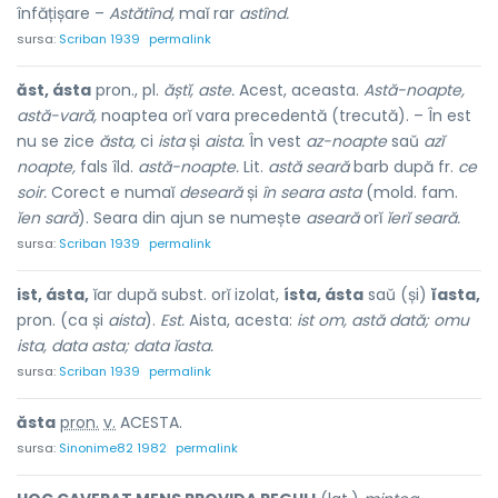
înfățișare –
Astătînd,
maĭ rar
astînd.
sursa:
Scriban 1939
permalink
ăst, ásta
pron., pl.
ăștĭ, aste.
Acest, aceasta.
Astă-noapte,
astă-vară,
noaptea orĭ vara precedentă (trecută). – În est
nu se zice
ăsta,
ci
ista
și
aista.
În vest
az-noapte
saŭ
azĭ
noapte,
fals îld.
astă-noapte.
Lit.
astă seară
barb după fr.
ce
soir.
Corect e numaĭ
deseară
și
în seara asta
(mold. fam.
ĭen sară
). Seara din ajun se numește
aseară
orĭ
ĭerĭ seară.
sursa:
Scriban 1939
permalink
ist, ásta,
ĭar după subst. orĭ izolat,
ísta, ásta
saŭ (și)
ĭasta,
pron. (ca și
aista
).
Est.
Aista, acesta:
ist om, astă dată; omu
ista, data asta; data ĭasta.
sursa:
Scriban 1939
permalink
ă
sta
pron.
v.
ACESTA.
sursa:
Sinonime82 1982
permalink