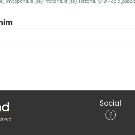
se) împopona, a (se) înțoțona, a (se) zorzona.
(S-a ~ ca o papar
onim
Social
served