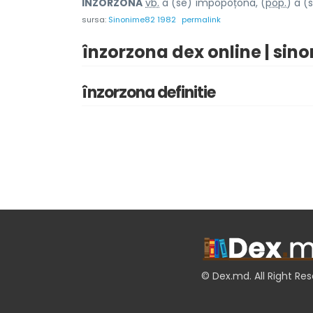
ÎNZORZON
A
vb.
a (se) împopoțona, (
pop.
) a (
sursa:
Sinonime82 1982
permalink
înzorzona dex online | sin
înzorzona definitie
© Dex.md. All Right Re