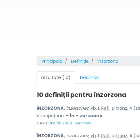
Principala
Definiție
înzorzona
rezultate (10)
Declinări
10 definiții pentru
înzorzona
ÎNZORZONÁ,
înzorzonez,
vb.
I.
Refl.
și
tranz.
A (se
împopoțona. –
În
+
zorzoane.
sursa:
DEX '09 2009
permalink
ÎNZORZONÁ,
înzorzonez,
vb.
I.
Refl.
și
tranz.
A (se