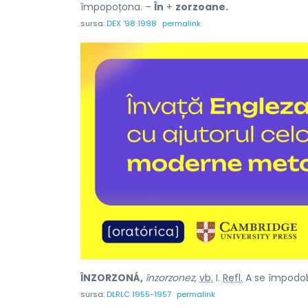
împopoțona. –
În
+
zorzoane.
sursa:
DEX '98 1998
permalink
ÎNZORZONÁ,
înzorzonez,
vb.
I.
Refl.
A se împodobi
sursa:
DLRLC 1955-1957
permalink