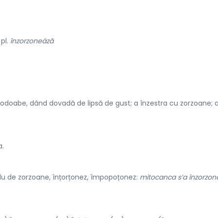
 pl.
înzorzoneáză
odoabe, dând dovadă de lipsă de gust; a înzestra cu zorzoane; 
a.
elu de zorzoane, înțorțonez, împopoțonez:
mitocanca s’a înzorzona