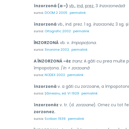
înzorzoná
(a ~)
vb.
,
ind.
prez.
3
înzorzoneáză
sursa:
DOOM 2 2005
permalink
înzorzoná
vb., ind. prez. 1 sg.
înzorzonéz,
3 sg. și
sursa:
Ortografic 2002
permalink
ÎNZORZONÁ
vb. v.
împopoțona.
sursa:
Sinonime 2002
permalink
A ÎNZORZONÁ ~éz
tranz.
A găti cu prea multe p
împopoțona. /
în + zorzoană
sursa:
NODEX 2002
permalink
înzorzonà
v. a găti cu zorzoane, a împopoton
sursa:
Șăineanu, ed. VI 1929
permalink
înzorzonéz
v. tr. (d.
zorzoane
). Ornez cu tot f
zorzonez.
sursa:
Scriban 1939
permalink