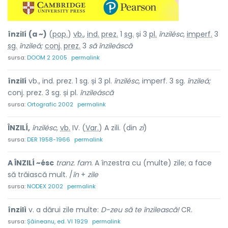
înzilí
(a ~)
(
pop.
)
vb.
,
ind.
prez.
1
sg.
și 3
pl.
înzilésc,
imperf.
3
sg.
înzileá;
conj.
prez.
3
să
înzileáscă
sursa:
DOOM 2 2005
permalink
înzilí
vb., ind. prez. 1 sg. și 3 pl.
înzilésc,
imperf. 3 sg.
înzileá;
conj. prez. 3 sg. și pl.
înzileáscă
sursa:
Ortografic 2002
permalink
ÎNZILÍ,
înzilésc,
vb.
IV. (
Var.
) A zili. (din
zi
)
sursa:
DER 1958-1966
permalink
A ÎNZILÍ ~ésc
tranz. fam.
A înzestra cu (multe) zile; a face
să trăiască mult. /
în
+
zile
sursa:
NODEX 2002
permalink
înzilì
v. a dărui zile multe:
D-zeu să te înzilească!
CR.
sursa:
Șăineanu, ed. VI 1929
permalink