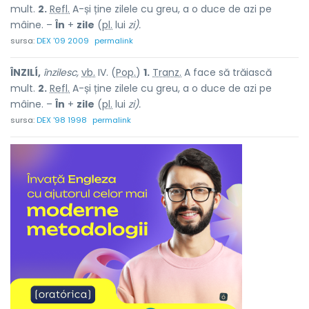
mult.
2.
Refl.
A-și ține zilele cu greu, a o duce de azi pe
mâine. –
În
+
zile
(
pl.
lui
zi).
sursa:
DEX '09 2009
permalink
ÎNZILÍ,
înzilesc,
vb.
IV. (
Pop.
)
1.
Tranz.
A face să trăiască
mult.
2.
Refl.
A-și ține zilele cu greu, a o duce de azi pe
mâine. –
În
+
zile
(
pl.
lui
zi).
sursa:
DEX '98 1998
permalink