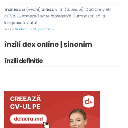
înzilésc
și (vechĭ)
zilésc
v. tr. (d.
zile, zi
). Daŭ zile viețiĭ
cuĭva.
Dumnezeŭ să te înzilească!,
Dumnezeŭ să-țĭ
lungească vĭața!
sursa:
Scriban 1939
permalink
înzili dex online | sinonim
înzili definitie