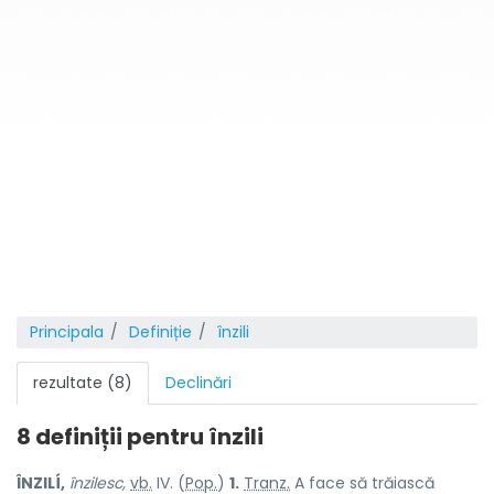
Principala
Definiție
înzili
rezultate (8)
Declinări
8 definiții pentru
înzili
ÎNZILÍ,
înzilesc,
vb.
IV. (
Pop.
)
1.
Tranz.
A face să trăiască