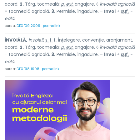
acord.
2.
Târg, tocmeală;
p. ext.
angajare. ◊
Învoială agricolă
= tocmeală agricolă.
3.
Permisie, îngăduire. –
Învoi
+
suf.
-
eală.
sursa:
DEX '09 2009
permalink
ÎNVOIÁLĂ,
învoieli,
s. f.
1.
Înțelegere, convenție, aranjament,
acord.
2.
Târg, tocmeală;
p. ext.
angajare. ◊
Învoială agricolă
= tocmeală agricolă.
3.
Permisie, îngăduire. –
Învoi
+
suf.
-
eală.
sursa:
DEX '98 1998
permalink