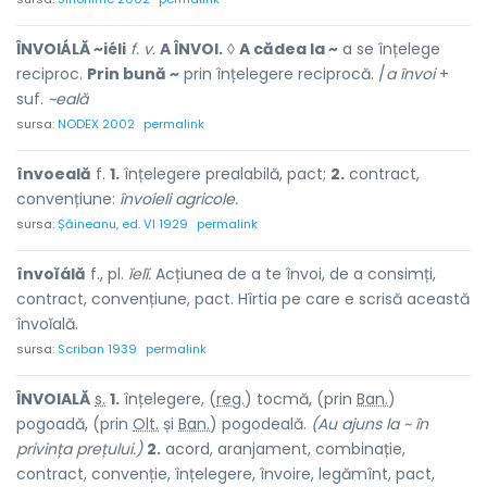
ÎNVOIÁLĂ ~iéli
f. v.
A ÎNVOI.
◊
A cădea la ~
a se înțelege
reciproc.
Prin bună ~
prin înțelegere reciprocă. /
a învoi
+
suf.
~eală
sursa:
NODEX 2002
permalink
învoeală
f.
1.
înțelegere prealabilă, pact;
2.
contract,
convențiune:
învoieli agricole.
sursa:
Șăineanu, ed. VI 1929
permalink
învoĭálă
f., pl.
ĭelĭ.
Acțiunea de a te învoi, de a consimți,
contract, convențiune, pact. Hîrtia pe care e scrisă această
învoĭală.
sursa:
Scriban 1939
permalink
ÎNVOI
A
LĂ
s.
1.
înțelegere, (
reg.
) t
o
cmă, (prin
Ban.
)
pogo
a
dă, (prin
Olt.
și
Ban.
) pogode
a
lă.
(Au ajuns la ~ în
privința prețului.)
2.
acord, aranjament, combinație,
contract, convenție, înțelegere, învoire, legămînt, pact,