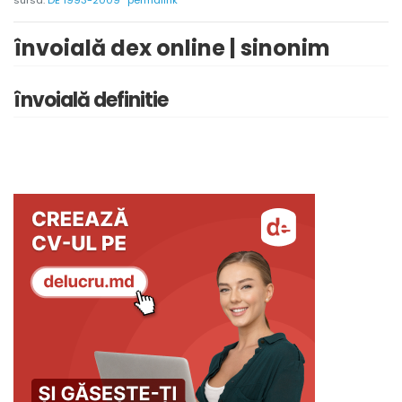
sursa:
DE 1993-2009
permalink
învoială dex online | sinonim
învoială definitie