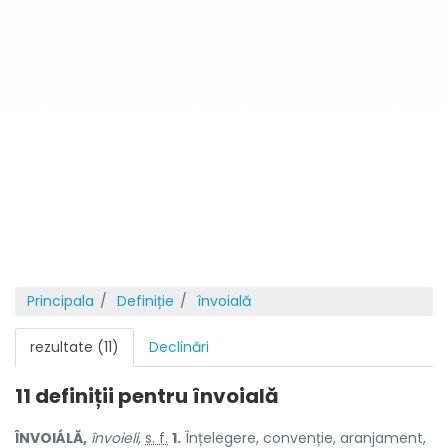
Principala
Definiție
învoială
rezultate (11)
Declinări
11 definiții pentru
învoială
ÎNVOIÁLĂ,
învoieli,
s. f.
1.
Înțelegere, convenție, aranjament,