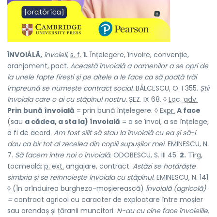
ÎNVOIÁLĂ,
învoieli,
s. f.
1.
Înțelegere, învoire, convenție,
aranjament, pact.
Această învoială a oamenilor a se opri de
la unele fapte firești și pe altele a le face ca să poată trăi
împreună se numește contract social.
BĂLCESCU, O. I 355.
Știi
învoiala care o ai cu stăpînul nostru.
ȘEZ. IX 68. ◊
Loc. adv.
Prin bună învoială
= prin bună înțelegere. ◊
Expr.
A face
(sau
a cădea, a sta la) învoială
= a se învoi, a se înțelege,
a fi de acord.
Am fost silit să stau la învoială cu ea și să-i
dau ca bir tot al zecelea din copiii supușilor mei.
EMINESCU, N.
7.
Să facem între noi o învoială.
ODOBESCU, S. III 45.
2.
Tîrg,
tocmeală;
p. ext.
angajare, contract.
Astăzi se hotărăște
simbria și se reînnoiește învoiala cu stăpînul.
EMINESCU, N. 141.
◊ (În orînduirea burghezo-moșierească)
Învoială (agricolă)
=
contract agricol cu caracter de exploatare între moșier
sau arendaș și țăranii muncitori.
N-au cu cine face învoielile,