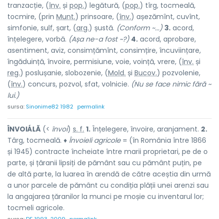
tranzacție, (
înv.
și
pop.
) legăt
u
ră, (
pop.
) tîrg, tocme
a
lă,
tocm
i
re, (prin
Munt.
) prinso
a
re, (
înv.
) așezăm
î
nt, cuv
î
nt,
simfon
i
e, sulf, șart, (
arg.
) ș
u
stă.
(Conform ~...)
3.
acord,
înțelegere, vorbă.
(Așa ne-a fost ~?)
4.
acord, aprobare,
asentiment, aviz, consimțămînt, consimțire, încuviințare,
îngăduință, învoire, permisiune, voie, voință, vrere, (
înv.
și
reg.
) posluș
a
nie, sloboz
e
nie, (
Mold.
și
Bucov.
) pozvol
e
nie,
(
înv.
) conc
u
rs, pozv
o
l, sfat, volnic
i
e.
(Nu se face nimic fără ~
lui.)
sursa:
Sinonime82 1982
permalink
ÎNVOIÁLĂ
(<
învoi
)
s. f.
1.
Înțelegere, învoire, aranjament.
2.
Târg, tocmeală. ♦
Învoieli agricole
= (în România între 1866
și 1945) contracte încheiate între marii proprietari, pe de o
parte, și țăranii lipsiți de pământ sau cu pământ puțin, pe
de altă parte, la luarea în arendă de către aceștia din urmă
a unor parcele de pământ cu condiția plății unei arenzi sau
la angajarea țăranilor la munci pe moșie cu inventarul lor;
tocmeli agricole.