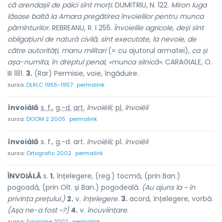
că arendașii de páici sînt morți.
DUMITRIU, N. 122.
Miron Iuga
lăsase baltă la Amara pregătirea învoielilor pentru munca
pămînturilor.
REBREANU, R. I 255.
Învoielile agricole, deși sînt
obligațiuni de natură civilă, sînt executate, la nevoie, de
către autorități, manu militari
(= cu ajutorul armatei),
ca și
așa-numita, în dreptul penal, «munca silnică».
CARAGIALE, O.
III 181.
3.
(Rar) Permisie, voie, îngăduire.
sursa:
DLRLC 1955-1957
permalink
învoiálă
s. f.
,
g.-d.
art.
învoiélii;
pl.
învoiéli
sursa:
DOOM 2 2005
permalink
învoiálă
s. f., g.-d. art.
învoiélii;
pl.
învoiéli
sursa:
Ortografic 2002
permalink
ÎNVOIÁLĂ
s.
1.
înțelegere, (reg.) tocmă, (prin Ban.)
pogoadă, (prin Olt. și Ban.) pogodeală.
(Au ajuns la ~ în
privința prețului.)
2.
v.
înțelegere.
3.
acord, înțelegere, vorbă.
(Așa ne-a fost ~?)
4.
v.
încuviințare.
sursa:
Sinonime 2002
permalink