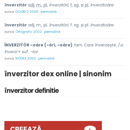
înverzitór
adj.
m.
,
pl.
înverzitóri;
f.
sg.
și
pl.
înverzitoáre
sursa:
DOOM 2 2005
permalink
înverzitór
adj. m., pl.
înverzitóri;
f. sg. și pl.
înverzitoáre
sursa:
Ortografic 2002
permalink
ÎNVERZITÓR ~oáre (~óri, ~oáre)
fam.
Care înverzește. /
a
înverzi
+ suf.
~tor
sursa:
NODEX 2002
permalink
înverzitor dex online | sinonim
înverzitor definitie