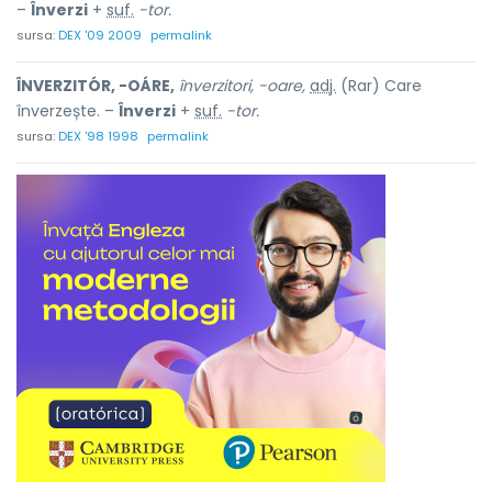
–
Înverzi
+
suf.
-tor.
sursa:
DEX '09 2009
permalink
ÎNVERZITÓR, -OÁRE,
înverzitori, -oare,
adj.
(Rar) Care
înverzește. –
Înverzi
+
suf.
-tor.
sursa:
DEX '98 1998
permalink