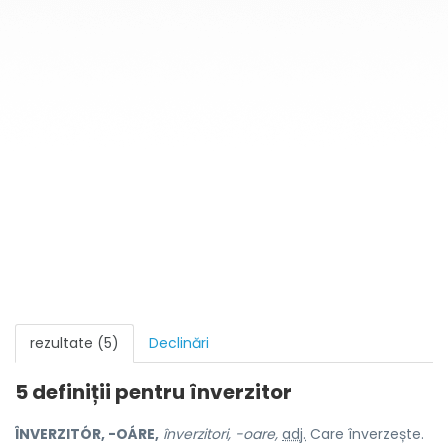
rezultate (5)
Declinări
5 definiții pentru
înverzitor
ÎNVERZITÓR, -OÁRE,
înverzitori, -oare,
adj.
Care înverzește.