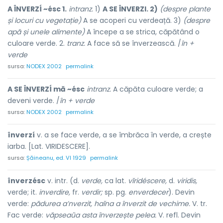
A ÎNVERZÍ ~ésc 1.
intranz.
1)
A SE ÎNVERZI. 2)
(despre plante
și locuri cu vegetație)
A se acoperi cu verdeață. 3)
(despre
apă și unele alimente)
A începe a se strica, căpătând o
culoare verde. 2.
tranz.
A face să se înverzească. /
în +
verde
sursa:
NODEX 2002
permalink
A SE ÎNVERZÍ mă ~ésc
intranz.
A căpăta culoare verde; a
deveni verde. /
în + verde
sursa:
NODEX 2002
permalink
înverzí
v. a se face verde, a se îmbrăca în verde, a crește
iarba. [Lat. VIRIDESCERE].
sursa:
Șăineanu, ed. VI 1929
permalink
înverzésc
v. intr. (d.
verde,
ca lat.
vĭridéscere,
d.
viridis,
verde; it.
inverdire,
fr.
verdir;
sp. pg.
enverdecer
). Devin
verde:
pădurea a’nverzit, haĭna a înverzit de vechime.
V. tr.
Fac verde:
văpseaŭa asta înverzește pelea.
V. refl. Devin