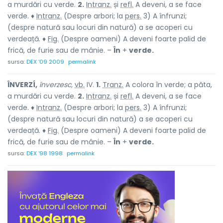
a murdări cu verde.
2.
Intranz.
și
refl.
A deveni, a se face
verde. ♦
Intranz.
(Despre arbori; la
pers.
3) A înfrunzi;
(despre natură sau locuri din natură) a se acoperi cu
verdeață. ♦
Fig.
(Despre oameni) A deveni foarte palid de
frică, de furie sau de mânie. –
În
+
verde.
sursa:
DEX '09 2009
permalink
ÎNVERZÍ,
înverzesc,
vb.
IV.
1.
Tranz.
A colora în verde; a păta,
a murdări cu verde.
2.
Intranz.
și
refl.
A deveni, a se face
verde. ♦
Intranz.
(Despre arbori; la
pers.
3) A înfrunzi;
(despre natură sau locuri din natură) a se acoperi cu
verdeață. ♦
Fig.
(Despre oameni) A deveni foarte palid de
frică, de furie sau de mânie. –
În
+
verde.
sursa:
DEX '98 1998
permalink