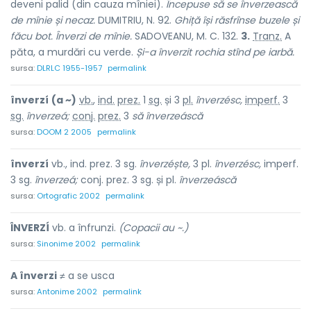
deveni palid (din cauza mîniei).
Începuse să se înverzească
de mînie și necaz.
DUMITRIU, N. 92.
Ghiță își răsfrînse buzele și
făcu bot. Înverzi de mînie.
SADOVEANU, M. C. 132.
3.
Tranz.
A
păta, a murdări cu verde.
Și-a înverzit rochia stînd pe iarbă.
sursa:
DLRLC 1955-1957
permalink
înverzí
(a ~)
vb.
,
ind.
prez.
1
sg.
și 3
pl.
înverzésc,
imperf.
3
sg.
înverzeá;
conj.
prez.
3
să
înverzeáscă
sursa:
DOOM 2 2005
permalink
înverzí
vb., ind. prez. 3 sg.
înverzéște,
3 pl.
înverzésc,
imperf.
3 sg.
înverzeá;
conj. prez. 3 sg. și pl.
înverzeáscă
sursa:
Ortografic 2002
permalink
ÎNVERZÍ
vb. a înfrunzi.
(Copacii au ~.)
sursa:
Sinonime 2002
permalink
A înverzi
≠ a se usca
sursa:
Antonime 2002
permalink