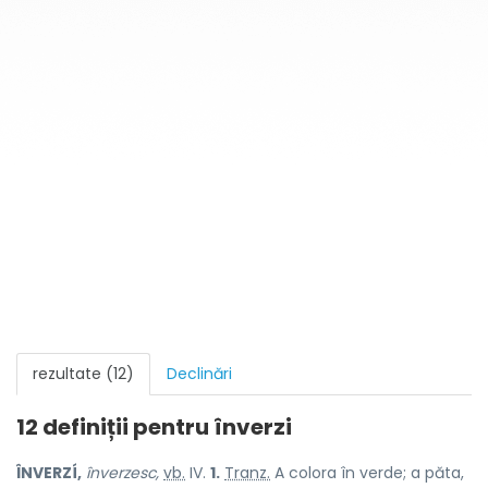
rezultate (12)
Declinări
12 definiții pentru
înverzi
ÎNVERZÍ,
înverzesc,
vb.
IV.
1.
Tranz.
A colora în verde; a păta,