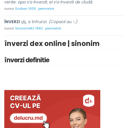
verde:
apa s’a înverzit, el s’a înverzit de cĭudă.
sursa:
Scriban 1939
permalink
ÎNVERZ
I
vb.
a înfrunzi.
(Copacii au ~.)
sursa:
Sinonime82 1982
permalink
înverzi dex online | sinonim
înverzi definitie