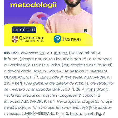
ÎNVERZÍ,
înverzesc,
vb.
IV.
1.
Intranz.
(Despre arbori) A
înfrunzi; (despre natură sau locuri din natură) a se acoperi
cu verdeață, cu frunze și iarbă; (rar, despre frunze, muguri)
a deveni verde.
Mugurul liliacului se despică și-nverzește.
ODOBESCU, S. III 77.
Lunca rîde și-nverzește.
ALECSANDRI, P. I
235. ◊
Refl.
Foile galbene ale aleelor de arbori și ale straturilor
se-nverziră ca smarandul.
EMINESCU, N. 28. ◊
Tranz.
Munții
vechi întinerea Și cu mușchi s-acoperea Și copacii-și
înverzea.
ALECSANDRI, P. I 94.
Hei dragoste, dragoste, Tu uști
mîndra pajiște; Tu mi-o uști, tu mi-o-nverzești Și iar lumea-
nveselești.
JARNÍK-BÎRSEANU, D. 15.
2.
Intranz.
și
refl.
Fig.
A