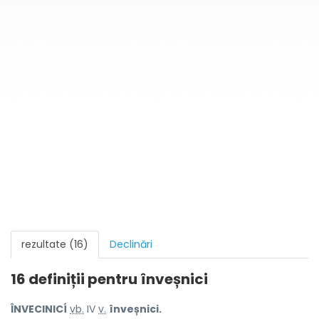
rezultate (16)
Declinări
16 definiții pentru
înveșnici
ÎNVECINICÍ
vb.
IV
v.
înveșnici.