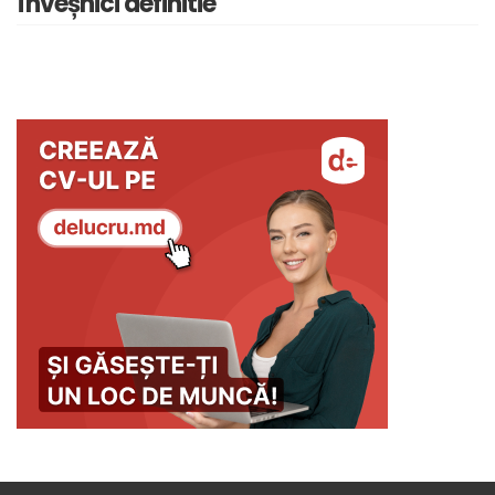
înveșnici definitie