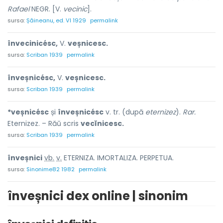
Rafael
NEGR. [V.
vecinic
].
sursa:
Șăineanu, ed. VI 1929
permalink
învecinicésc,
V.
veșnicesc.
sursa:
Scriban 1939
permalink
înveșnicésc,
V.
veșnicesc.
sursa:
Scriban 1939
permalink
*veșnicésc
și
înveșnicésc
v. tr. (după
eternizez
).
Rar.
Eternizez. – Răŭ scris
vecĭnicesc.
sursa:
Scriban 1939
permalink
înveșnic
i
vb.
v.
ETERNIZA. IMORTALIZA. PERPETUA.
sursa:
Sinonime82 1982
permalink
înveșnici dex online | sinonim