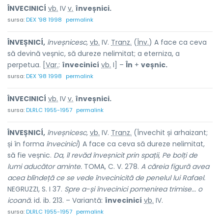
ÎNVECINICÍ
vb.
IV
v.
înveșnici.
sursa:
DEX '98 1998
permalink
ÎNVEȘNICÍ,
înveșnicesc,
vb.
IV.
Tranz.
(
Înv.
) A face ca ceva
să devină veșnic, să dureze nelimitat; a eterniza, a
perpetua. [
Var.
:
învecinicí
vb.
I] –
În
+
veșnic.
sursa:
DEX '98 1998
permalink
ÎNVECINICÍ
vb.
IV
v.
înveșnici.
sursa:
DLRLC 1955-1957
permalink
ÎNVEȘNICÍ,
înveșnicesc,
vb.
IV.
Tranz.
(Învechit și arhaizant;
și în forma
învecinici
) A face ca ceva să dureze nelimitat,
să fie veșnic.
Da, îl revăd înveșnicit prin spații, Pe bolți de
lumi aducător aminte.
TOMA, C. V. 278.
A căreia figură avea
acea blîndeță ce se vede învecinicită de penelul lui Rafael.
NEGRUZZI, S. I 37.
Spre a-și învecinici pomenirea trimise... o
icoană.
id. ib. 213. – Variantă:
învecinicí
vb.
IV.
sursa:
DLRLC 1955-1957
permalink