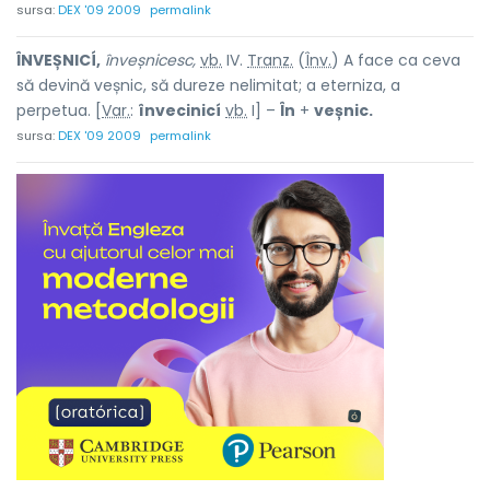
sursa:
DEX '09 2009
permalink
ÎNVEȘNICÍ,
înveșnicesc,
vb.
IV.
Tranz.
(
Înv.
) A face ca ceva
să devină veșnic, să dureze nelimitat; a eterniza, a
perpetua. [
Var.
:
învecinicí
vb.
I] –
În
+
veșnic.
sursa:
DEX '09 2009
permalink