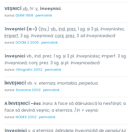
VEȘNICÍ
vb.
IV.
v.
înveșnici.
sursa:
DLRM 1958
permalink
înveșnicí
(a ~)
(
înv.
)
vb.
,
ind.
prez.
1
sg.
și 3
pl.
înveșnicésc,
imperf.
3
sg.
înveșniceá;
conj.
prez.
3
să
înveșniceáscă
sursa:
DOOM 2 2005
permalink
înveșnicí
vb., ind. prez. 1 sg. și 3 pl.
înveșnicésc,
imperf. 3 sg.
înveșniceá;
conj. prez. 3 sg. și pl.
înveșniceáscă
sursa:
Ortografic 2002
permalink
ÎNVEȘNICÍ
vb. v.
eterniza, imortaliza, perpetua.
sursa:
Sinonime 2002
permalink
A ÎNVEȘNICÍ ~ésc
tranz.
A face să dăinuiască la nesfârșit; a
face să devină veșnic; a eterniza. /
în + veșnic
sursa:
NODEX 2002
permalink
învecinicì
v. a eterniza:
blândețe învecinicită de penelul lui