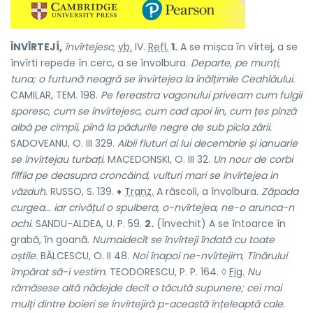
ÎNVÎRTEJÍ,
învîrtejesc,
vb.
IV.
Refl.
1.
A se mișca în vîrtej, a se
învîrti repede în cerc, a se învolbura.
Departe, pe munți,
tuna; o furtună neagră se învîrtejea la înălțimile Ceahlăului.
CAMILAR, TEM. 198.
Pe fereastra vagonului priveam cum fulgii
sporesc, cum se învîrtejesc, cum cad apoi lin, cum țes pînză
albă pe cîmpii, pînă la pădurile negre de sub pîcla zării.
SADOVEANU, O. III 329.
Albii fluturi ai lui decembrie și ianuarie
se învîrtejau turbați.
MACEDONSKI, O. III 32.
Un nour de corbi
fîlfîia pe deasupra croncăind, vulturi mari se învîrtejea in
văzduh.
RUSSO, S. 139. ♦
Tranz.
A răscoli, a învolbura.
Zăpada
curgea... iar crivățul o spulbera, o-nvîrtejea, ne-o arunca-n
ochi.
SANDU-ALDEA, U. P. 59.
2.
(Învechit) A se întoarce în
grabă, în goană.
Numaidecît se învîrteji îndată cu toate
oștile.
BĂLCESCU, O. II 48.
Noi înapoi ne-nvîrtejim, Tînărului
împărat să-i vestim.
TEODORESCU, P. P. 164. ◊
Fig.
Nu
rămăsese altă nădejde decît o tăcută supunere; cei mai
mulți dintre boieri se învîrtejiră p-această înțeleaptă cale.