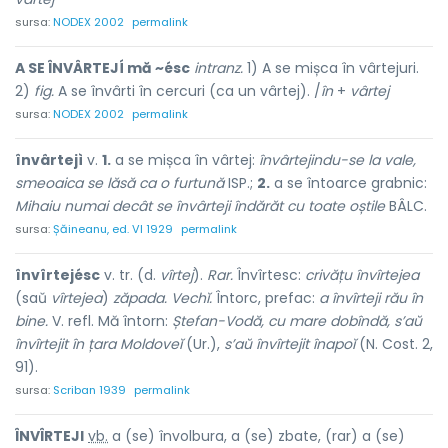
sursa:
NODEX 2002
permalink
A SE ÎNVÂRTEJÍ mă ~ésc
intranz.
1) A se mișca în vârtejuri.
2)
fig.
A se învârti în cercuri (ca un vârtej). /
în
+
vârtej
sursa:
NODEX 2002
permalink
învârtejì
v.
1.
a se mișca în vârtej:
învârtejindu-se la vale,
smeoaica se lăsă ca o furtună
ISP.;
2.
a se întoarce grabnic:
Mihaiu numai decât se învârteji îndărăt cu toate oștile
BÂLC.
sursa:
Șăineanu, ed. VI 1929
permalink
învîrtejésc
v. tr. (d.
vîrtej
).
Rar.
Învîrtesc:
crivățu învîrtejea
(saŭ
vîrtejea
)
zăpada. Vechĭ.
Întorc, prefac:
a învîrteji rău în
bine.
V. refl. Mă întorn:
Ștefan-Vodă, cu mare dobîndă, s’aŭ
învîrtejit în țara Moldoveĭ
(Ur.),
s’aŭ învîrtejit înapoĭ
(N. Cost. 2,
91).
sursa:
Scriban 1939
permalink
ÎNVÎRTEJ
I
vb.
a (se) învolbura, a (se) zbate, (rar) a (se)