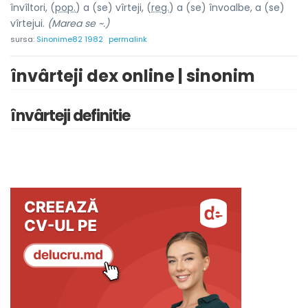
învîltori, (
pop.
) a (se) vîrteji, (
reg.
) a (se) învo
a
lbe, a (se)
vîrtejui.
(Marea se ~.)
sursa:
Sinonime82 1982
permalink
învârteji dex online | sinonim
învârteji definitie