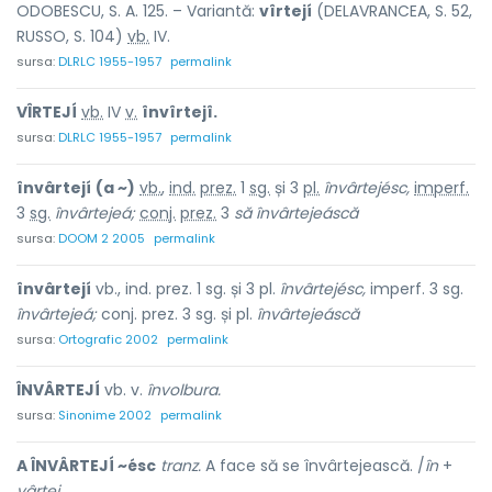
ODOBESCU, S. A. 125. – Variantă:
vîrtejí
(DELAVRANCEA, S. 52,
RUSSO, S. 104)
vb.
IV.
sursa:
DLRLC 1955-1957
permalink
VÎRTEJÍ
vb.
IV
v.
învîrtejî.
sursa:
DLRLC 1955-1957
permalink
învârtejí
(a ~)
vb.
,
ind.
prez.
1
sg.
și 3
pl.
învârtejésc,
imperf.
3
sg.
învârtejeá;
conj.
prez.
3
să
învârtejeáscă
sursa:
DOOM 2 2005
permalink
învârtejí
vb., ind. prez. 1 sg. și 3 pl.
învârtejésc,
imperf. 3 sg.
învârtejeá;
conj. prez. 3 sg. și pl.
învârtejeáscă
sursa:
Ortografic 2002
permalink
ÎNVÂRTEJÍ
vb. v.
învolbura.
sursa:
Sinonime 2002
permalink
A ÎNVÂRTEJÍ ~ésc
tranz.
A face să se învârtejească. /
în
+
vârtej