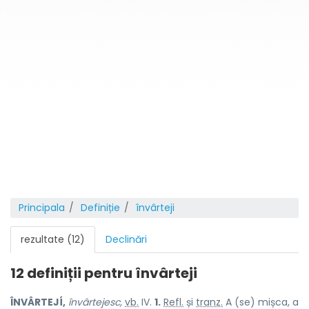
Principala
Definiție
învârteji
rezultate (12)
Declinări
12 definiții pentru
învârteji
ÎNVÂRTEJÍ,
învârtejesc,
vb.
IV.
1.
Refl.
și
tranz.
A (se) mișca, a