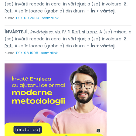
(se) învârti repede în cerc, în vârtejuri; a (se) învolbura.
2.
Refl.
A se întoarce (grabnic) din drum. –
În
+
vârtej.
sursa:
DEX '09 2009
permalink
ÎNVÂRTEJÍ,
învârtejesc,
vb.
IV.
1.
Refl.
și
tranz.
A (se) mișca, a
(se) învârti repede în cerc, în vârtejuri; a (se) învolbura.
2.
Refl.
A se întoarce (grabnic) din drum. –
În
+
vârtej.
sursa:
DEX '98 1998
permalink