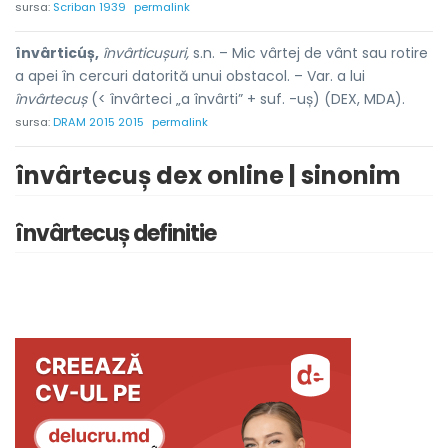
sursa:
Scriban 1939
permalink
învârticúș,
învârticușuri,
s.n. – Mic vârtej de vânt sau rotire
a apei în cercuri datorită unui obstacol. – Var. a lui
învârtecuș
(< învârteci „a învârti” + suf. -uș) (DEX, MDA).
sursa:
DRAM 2015 2015
permalink
învârtecuș dex online | sinonim
învârtecuș definitie