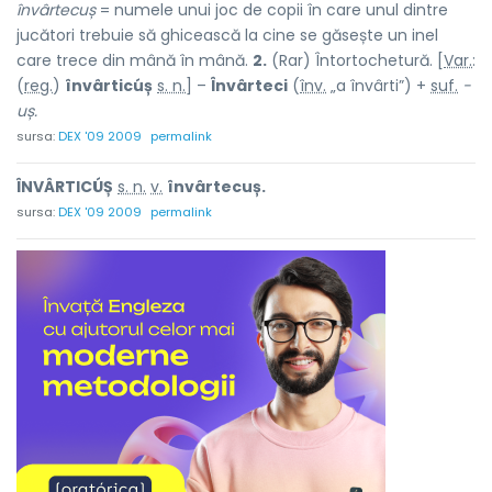
învârtecuș
= numele unui joc de copii în care unul dintre
jucători trebuie să ghicească la cine se găsește un inel
care trece din mână în mână.
2.
(Rar) Întortochetură. [
Var.
:
(
reg.
)
învârticúș
s. n.
] –
Învârteci
(
înv.
„a învârti”) +
suf.
-
uș.
sursa:
DEX '09 2009
permalink
ÎNVÂRTICÚȘ
s. n.
v.
învârtecuș.
sursa:
DEX '09 2009
permalink