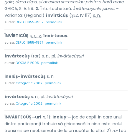
gaia, de-a cîrpa, și acestea se-ncheiau printr-o horă mare.
GHICA, S. A. 59.
2.
Întortochetură.
Învîrtecușurile plasei.
–
Variantă: (regional)
învîrticúș
(ȘEZ. IV 117)
s. n.
sursa:
DLRLC 1955-1957
permalink
ÎNVÎRTICÚȘ
s. n.
v.
învîrtecuș.
sursa:
DLRLC 1955-1957
permalink
învârtecúș
(rar)
s. n.
,
pl.
învârtecúșuri
sursa:
DOOM 2 2005
permalink
inelúș-învârtecúș
s. n.
sursa:
Ortografic 2002
permalink
învârtecúș
s. n., pl.
învârtecúșuri
sursa:
Ortografic 2002
permalink
ÎNVÂRTECÚȘ ~uri
n.
1):
Ineluș-~
joc de copii, în care unul
dintre participanți trebuie să ghicească la cine este inelul
transmis pe neobservate de la un jucător la altul. 2)
rar
Loc