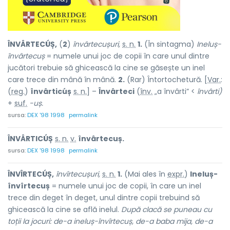
ÎNVÂRTECÚȘ,
(
2
)
învârtecușuri,
s. n.
1.
(În sintagma)
Ineluș-
învârtecuș
= numele unui joc de copii în care unul dintre
jucători trebuie să ghicească la cine se găsește un inel
care trece din mână în mână.
2.
(Rar) Întortochetură. [
Var.
:
(
reg.
)
învârticúș
s. n.
] –
Învârteci
(
înv.
„a învârti” <
învârti)
+
suf.
-uș.
sursa:
DEX '98 1998
permalink
ÎNVÂRTICÚȘ
s. n.
v.
învârtecuș.
sursa:
DEX '98 1998
permalink
ÎNVÎRTECÚȘ,
învîrtecușuri,
s. n.
1.
(Mai ales în
expr.
)
Ineluș-
învîrtecuș
= numele unui joc de copii, în care un inel
trece din deget în deget, unul dintre copii trebuind să
ghicească la cine se află inelul.
După clacă se puneau cu
toții la jocuri: de-a ineluș-învîrtecuș, de-a baba mija, de-a