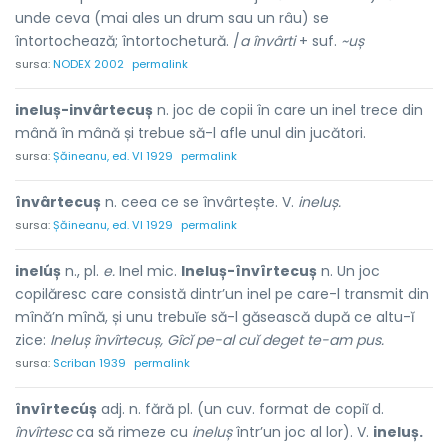
unde ceva (mai ales un drum sau un râu) se
întortochează; întortochetură. /
a învârti
+ suf.
~uș
sursa:
NODEX 2002
permalink
ineluș-invârtecuș
n. joc de copii în care un inel trece din
mână în mână și trebue să-l afle unul din jucători.
sursa:
Șăineanu, ed. VI 1929
permalink
învârtecuș
n. ceea ce se învârtește. V.
ineluș.
sursa:
Șăineanu, ed. VI 1929
permalink
inelúș
n., pl.
e.
Inel mic.
Ineluș-învîrtecuș
n. Un joc
copilăresc care consistă dintr’un inel pe care-l transmit din
mînă’n mînă, și unu trebuĭe să-l găsească după ce altu-ĭ
zice:
Ineluș învîrtecuș, Gîcĭ pe-al cuĭ deget te-am pus.
sursa:
Scriban 1939
permalink
învîrtecúș
adj. n. fără pl. (un cuv. format de copiĭ d.
învîrtesc
ca să rimeze cu
ineluș
într’un joc al lor). V.
ineluș.