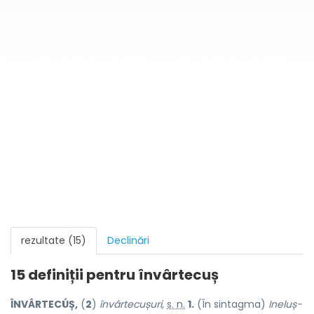
rezultate (15)
Declinări
15 definiții pentru
învârtecuș
ÎNVÂRTECÚȘ,
(
2
)
învârtecușuri,
s. n.
1.
(În sintagma)
Ineluș-