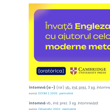
întomná
(a ~)
(rar)
vb.
,
ind.
prez.
3
sg.
întomn
sursa:
DOOM 2 2005
permalink
întomná
vb., ind. prez. 3 sg.
întomneáză
sursa:
Ortografic 2002
permalink