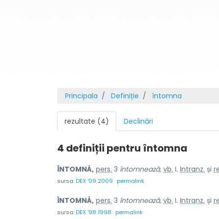
Principala
Definiție
întomna
rezultate (4)
Declinări
4 definiții pentru
întomna
ÎNTOMNÁ,
pers.
3
întomnează,
vb.
I.
Intranz.
și
re
sursa:
DEX '09 2009
permalink
ÎNTOMNÁ,
pers.
3
întomnează,
vb.
I.
Intranz.
și
re
sursa:
DEX '98 1998
permalink