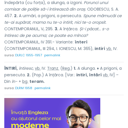
îndepărta (cu forța), a alunga, a izgoni.
Porunci unui
comisar de poliție să-i întirească din oraș.
ODOBESCU, S. A.
457.
2.
A urmări, a prigoni, a persecuta.
Spune mămucăi ce
te-ai supărat, mama nu te-o intirit, nici te-o oropsit.
CONTEMPORANUL, V
295.
3.
A înțărca.
Și-i păcat... s-o
I
întiresc de pe acuma; ce poate ea mînca?
CONTEMPORANUL, IV 391.- Variante:
înterí
(CONTEMPORANUL, III 294, I. IONESCU, M. 365),
intirí
vb.
IV.
sursa:
DLRLC 1955-1957
permalink
ÎNTIRÍ,
întiresc,
vb.
IV.
Tranz.
(
Reg.
)
1.
A alunga. ♦ A prigoni, a
persecuta.
2.
(Pop.) A înțărca. [Var.:
intirí, întărí
vb.
IV] –
Din
în-
+
bg.
teram.
sursa:
DLRM 1958
permalink