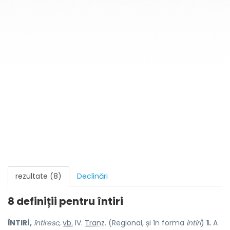
rezultate (8)
Declinări
8 definiții pentru
întiri
ÎNTIRÍ,
întiresc,
vb.
IV.
Tranz.
(Regional, și în forma
intiri
)
1.
A