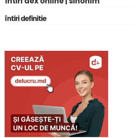
întiri dex online | sinonim
întiri definitie