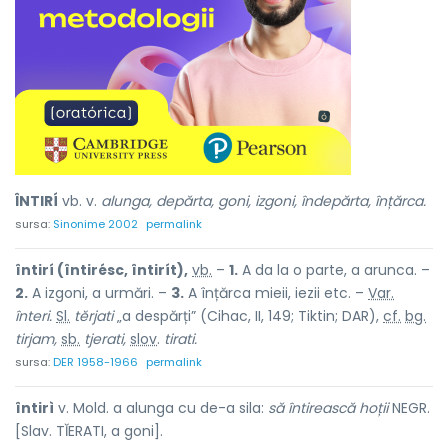
ÎNTIRÍ
vb. v.
alunga, depărta, goni, izgoni, îndepărta, înțărca.
sursa:
Sinonime 2002
permalink
întirí (întirésc, întirít),
vb.
–
1.
A da la o parte, a arunca. –
2.
A izgoni, a urmări. –
3.
A înțărca mieii, iezii etc. –
Var.
înteri.
Sl.
tĕrjati
„a despărți” (Cihac, II, 149; Tiktin; DAR),
cf.
bg.
tirjam,
sb.
tjerati,
slov
.
tirati.
sursa:
DER 1958-1966
permalink
întirì
v. Mold. a alunga cu de-a sila:
să întirească hoții
NEGR.
[Slav. TĬERATI, a goni].