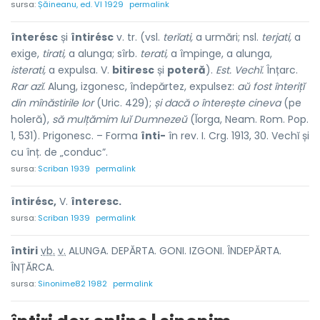
sursa:
Șăineanu, ed. VI 1929
permalink
înterésc
și
întirésc
v. tr. (vsl.
terĭati,
a urmări; nsl.
terjati,
a
exige,
tirati,
a alunga; sîrb.
terati,
a împinge, a alunga,
isterati,
a expulsa. V.
bitiresc
și
poteră
).
Est. Vechĭ.
Înțarc.
Rar azĭ.
Alung, izgonesc, îndepărtez, expulsez:
aŭ fost înterițĭ
din mînăstirile lor
(Uric. 429);
și dacă o înterește cineva
(pe
holeră),
să mulțămim luĭ Dumnezeŭ
(Ĭorga, Neam. Rom. Pop.
1, 531). Prigonesc. – Forma
înti-
în rev. I. Crg. 1913, 30. Vechĭ și
cu înț. de „conduc”.
sursa:
Scriban 1939
permalink
întirésc,
V.
înteresc.
sursa:
Scriban 1939
permalink
întir
i
vb.
v.
ALUNGA. DEPĂRTA. GONI. IZGONI. ÎNDEPĂRTA.
ÎNȚĂRCA.
sursa:
Sinonime82 1982
permalink