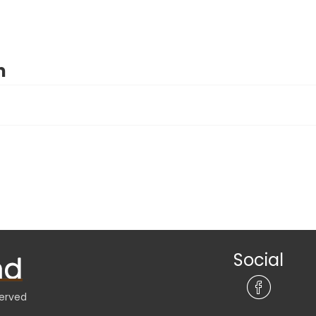
m
Social
served