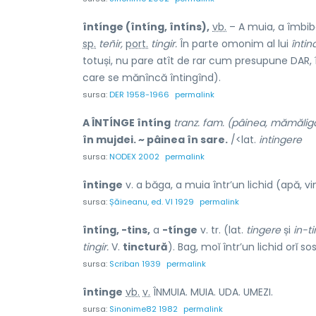
întínge (întíng, întíns),
vb.
– A muia, a îmbi
sp.
teñir,
port.
tingir.
În parte omonim al lui
întin
totuși, nu pare atît de rar cum presupune DAR, 
care se mănîncă întingînd).
sursa:
DER 1958-1966
permalink
A ÎNTÍNGE întíng
tranz. fam. (pâinea, mămăliga
în mujdei. ~ pâinea în sare.
/<lat.
intingere
sursa:
NODEX 2002
permalink
întinge
v. a băga, a muia într’un lichid (apă, vin
sursa:
Șăineanu, ed. VI 1929
permalink
întíng, -tins,
a
-tínge
v. tr. (lat.
tingere
și
in-t
tingir.
V.
tinctură
). Bag, moĭ într’un lichid orĭ so
sursa:
Scriban 1939
permalink
înt
i
nge
vb.
v.
ÎNMUIA. MUIA. UDA. UMEZI.
sursa:
Sinonime82 1982
permalink