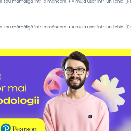
e sau mămăligă într-o mâncare. ♦ A muia ușor într-un lichid. [
Pe
e sau mămăligă într-o mâncare. ♦ A muia ușor într-un lichid. [
Pe