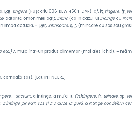
ba.
Lat.
tĭngĕre
(Pușcariu 886; REW 4504; DAR),
cf.
it.
tingere,
fr.
te
de,
datorită omonimiei
part.
întins
(ca în cazul lui
încinge
cu
înci
în limba actuală. –
Der.
întinsoare,
s. f.
(mîncare cu sos sau grăs
 etc.)
A muia într-un produs alimentar (mai ales lichid).
~ măm
, cerneală, sos). [Lat. INTINGERE].
ingere, -tinctum,
a întinge, a muĭa; it.
(in)tingere,
fr.
teindre,
sp.
teñ
s:
a întinge pînea’n sos și a o duce la gură, a întinge condeĭu’n cer