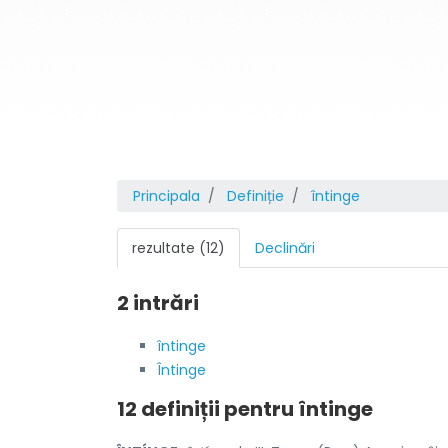
Principala
Definiție
întinge
rezultate (12)
Declinări
2 intrări
întinge
Întinge
12 definiții pentru
întinge