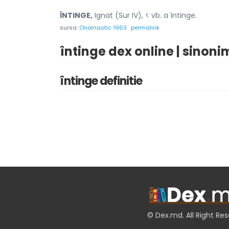
ÎNTINGE,
Ignat (Sur IV), < vb. a întinge.
sursa:
Onomastic 1963
permalink
întinge dex online | sinoni
întinge definitie
© Dex.md. All Right Re