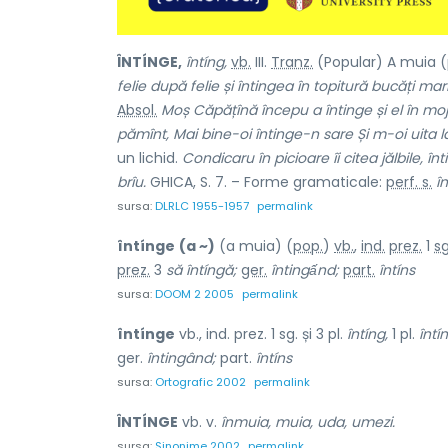
ÎNTÍNGE,
întíng,
vb.
III.
Tranz.
(Popular) A muia (
felie după felie și întingea în topitură bucăți m
Absol.
Moș Căpățînă începu a întinge și el în mojd
pămînt, Mai bine-oi întinge-n sare Și m-oi uita l
un lichid.
Condicaru în picioare îi citea jălbile, 
brîu.
GHICA, S. 7. – Forme gramaticale:
perf. s.
în
sursa:
DLRLC 1955-1957
permalink
întínge
(a ~)
(a muia) (
pop.
)
vb.
,
ind.
prez.
1
sg
prez.
3
să
întíngă;
ger.
întingấnd;
part.
întíns
sursa:
DOOM 2 2005
permalink
întínge
vb., ind. prez. 1 sg. și 3 pl.
întíng,
1 pl.
întí
ger.
întingând;
part.
întíns
sursa:
Ortografic 2002
permalink
ÎNTÍNGE
vb. v.
înmuia, muia, uda, umezi.
sursa:
Sinonime 2002
permalink