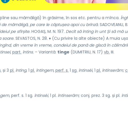
pîine sau mămăligă) în grăsime, în sos etc. pentru a mînca.
Îng
ari de mămăligă, pe care le căptușea apoi cu brînză.
SADOVEANU, B. 
eiul pe sfîrșite.
HOGAȘ, M. N. 197.
Decît să înting în unt Și să mă ui
a soare.
SEVASTOS, N. 28. ♦ (Cu privire la alte obiecte) A muia ușo
întingînd, din vreme în vreme, condeiul de pană de gîscă în călimări
tinsei,
part.
întins.
– Variantă:
tínge
(DUMITRIU, N. 17)
vb.
III.
.
și 3
pl.
întíng,
1
pl.
întíngem,
perf. s.
1
sg.
întinséi,
1
pl.
întínserăm;
c
ngem,
perf. s. 1 sg.
întinséi,
1 pl.
întínserăm;
conj. prez. 3 sg. și pl.
înt