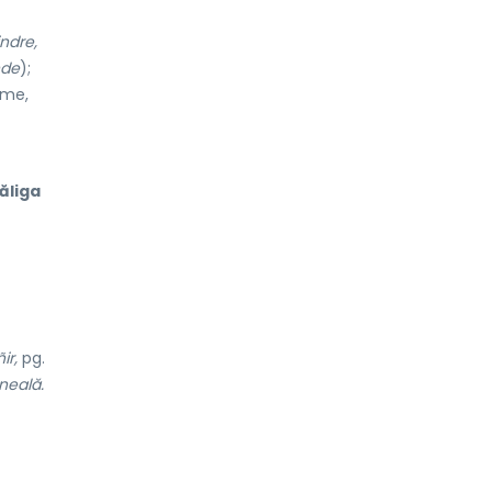
indre,
nde
);
ime,
ăliga
ir,
pg.
neală.