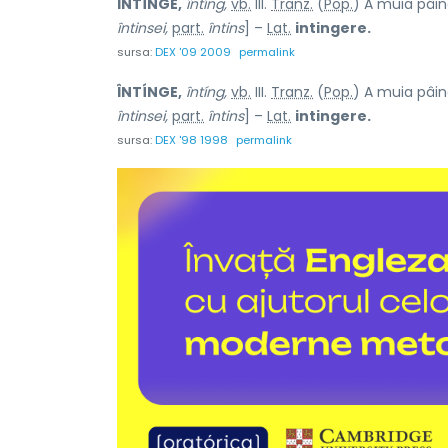
ÎNTÍNGE,
întíng,
vb.
III.
Tranz.
(
Pop.
) A muia pâin
întinsei,
part.
întins
] –
Lat.
intingere.
sursa:
DEX '09 2009
permalink
ÎNTÍNGE,
întíng,
vb.
III.
Tranz.
(
Pop.
) A muia pâin
întinsei,
part.
întins
] –
Lat.
intingere.
sursa:
DEX '98 1998
permalink