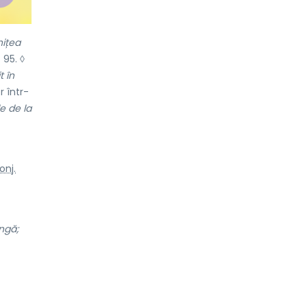
hițea
95. ◊
t în
r într-
le de la
onj.
íngă;