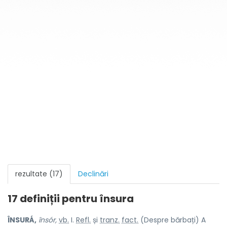
rezultate (17)
Declinări
17 definiții pentru
însura
ÎNSURÁ,
însór,
vb.
I.
Refl.
și
tranz.
fact.
(Despre bărbați) A