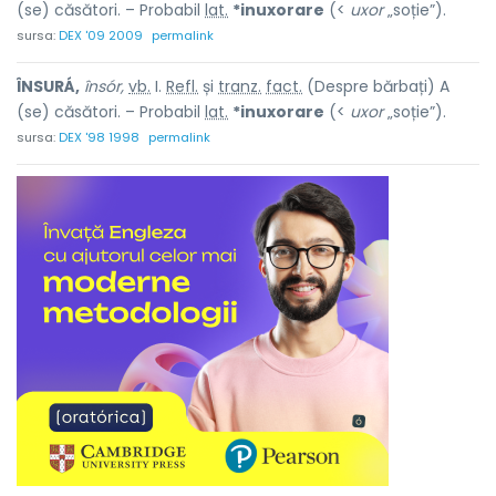
(se) căsători. – Probabil
lat.
*inuxorare
(<
uxor
„soție”).
sursa:
DEX '09 2009
permalink
ÎNSURÁ,
însór,
vb.
I.
Refl.
și
tranz.
fact.
(Despre bărbați) A
(se) căsători. – Probabil
lat.
*inuxorare
(<
uxor
„soție”).
sursa:
DEX '98 1998
permalink