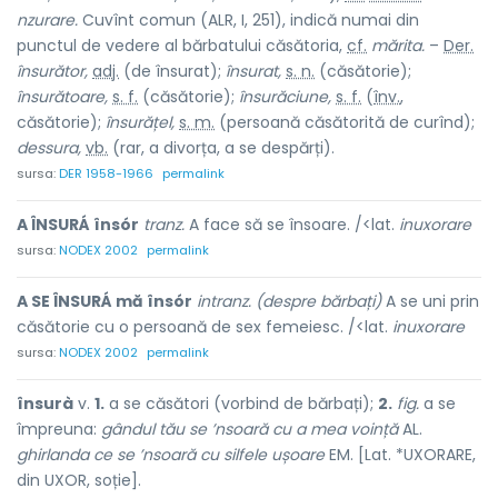
nzurare.
Cuvînt comun (ALR, I, 251), indică numai din
punctul de vedere al bărbatului căsătoria,
cf.
mărita.
–
Der.
însurător,
adj.
(de însurat);
însurat,
s. n.
(căsătorie);
însurătoare,
s. f.
(căsătorie);
însurăciune,
s. f.
(
înv.
,
căsătorie);
însurățel,
s. m.
(persoană căsătorită de curînd);
dessura,
vb.
(rar, a divorța, a se despărți).
sursa:
DER 1958-1966
permalink
A ÎNSURÁ însór
tranz.
A face să se însoare. /<lat.
inuxorare
sursa:
NODEX 2002
permalink
A SE ÎNSURÁ mă însór
intranz. (despre bărbați)
A se uni prin
căsătorie cu o persoană de sex femeiesc. /<lat.
inuxorare
sursa:
NODEX 2002
permalink
însurà
v.
1.
a se căsători (vorbind de bărbați);
2.
fig.
a se
împreuna:
gândul tău se ’nsoară cu a mea voință
AL.
ghirlanda ce se ’nsoară cu silfele ușoare
EM. [Lat. *UXORARE,
din UXOR, soție].