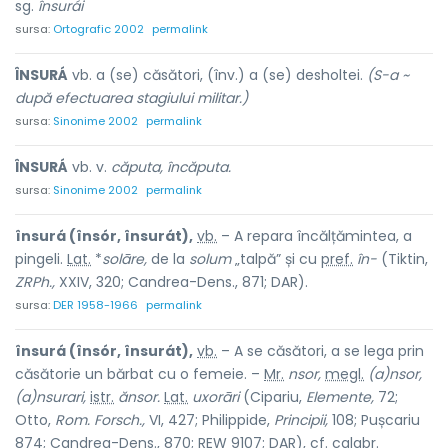
sg.
însurái
sursa:
Ortografic 2002
permalink
ÎNSURÁ
vb. a (se) căsători, (înv.) a (se) desholtei.
(S-a ~
după efectuarea stagiului militar.)
sursa:
Sinonime 2002
permalink
ÎNSURÁ
vb. v.
căputa, încăputa.
sursa:
Sinonime 2002
permalink
însurá (însór, însurát),
vb.
– A repara încălțămintea, a
pingeli.
Lat.
*
solāre,
de la
solum
„talpă” și cu
pref.
în-
(Tiktin,
ZRPh.,
XXIV, 320; Candrea-Dens., 871; DAR).
sursa:
DER 1958-1966
permalink
însurá (însór, însurát),
vb.
– A se căsători, a se lega prin
căsătorie un bărbat cu o femeie. –
Mr.
nsor,
megl.
(a)nsor,
(a)nsurari,
istr.
ănsor.
Lat.
uxorāri
(Cipariu,
Elemente,
72;
Otto,
Rom. Forsch.,
VI, 427; Philippide,
Principii,
108; Pușcariu
874; Candrea-Dens., 870; REW 9107; DAR),
cf.
calabr.