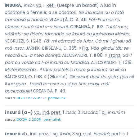
ÎNSURÁ,
însór,
vb.
I.
Refl.
(Despre un bărbat) A lua în
căsătorie o femeie; a se căsători.
Se însurase cu o fată
frumoasă și harnică.
VLAHUȚĂ, O. A. 411.
Făt-Frumos nu
făcuse nuntă cînd s-a însurat.
CREANGĂ, P. 102.
Tatăl meu,
văzîndu-se flăcău tomnatic, se însură cu jupîneasa Mărica.
NEGRUZZI, S. I 246.
Fă-mi cămașă de fuior, Că mi-i gîndu să
mă-nsor.
JARNÍK-BÎRSEANU, D. 365. ◊
Fig.
Văd, gîndul tău se-
nsoară Cu-a mea dorință.
ALECSANDRI, T. II 88. ◊
Tranz.
Să-l
port cu vorbe că l-oi însura cu Măndica.
ALECSANDRI, T. I 318.
Matei Basarab... îl făcu postelnic mare și îl însură cu Ilinca.
BĂLCESCU, O. I 98. ◊ (Glumeț)
Gînsacul, dorit de gîște, țipa cît
îi lua gura...
Las
c
ă te-nsor eu și pe tine acuși, măi
buclucașule!
CREANGĂ, P. 43.
sursa:
DLRLC 1955-1957
permalink
însurá
(a ~)
vb.
,
ind.
prez.
1
însór,
3
însoáră,
1
pl.
însurắm
sursa:
DOOM 2 2005
permalink
însurá
vb., ind. prez. 1 sg.
însór,
3 sg. și pl.
însoáră,
perf. s. 1