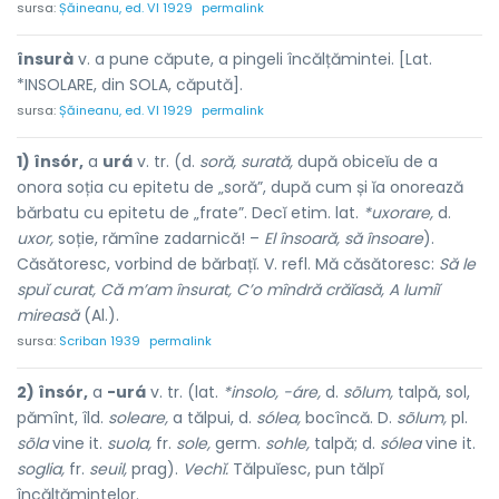
sursa:
Șăineanu, ed. VI 1929
permalink
însurà
v. a pune căpute, a pingeli încălțămintei. [Lat.
*INSOLARE, din SOLA, căpută].
sursa:
Șăineanu, ed. VI 1929
permalink
1) însór,
a
urá
v. tr. (d.
soră, surată,
după obiceĭu de a
onora soția cu epitetu de „soră”, după cum și ĭa onorează
bărbatu cu epitetu de „frate”. Decĭ etim. lat.
*uxorare,
d.
uxor,
soție, rămîne zadarnică! –
El însoară, să însoare
).
Căsătoresc, vorbind de bărbațĭ. V. refl. Mă căsătoresc:
Să le
spuĭ curat, Că m’am însurat, C’o mîndră crăĭasă, A lumiĭ
mireasă
(Al.).
sursa:
Scriban 1939
permalink
2) însór,
a
-urá
v. tr. (lat.
*insolo, -áre,
d.
sõlum,
talpă, sol,
pămînt, îld.
soleare,
a tălpui, d.
sólea,
bocîncă. D.
sõlum,
pl.
sõla
vine it.
suola,
fr.
sole,
germ.
sohle,
talpă; d.
sólea
vine it.
soglia,
fr.
seuil,
prag).
Vechĭ.
Tălpuĭesc, pun tălpĭ
încălțămintelor.