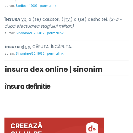
sursa:
Scriban 1939
permalink
ÎNSUR
A
vb.
a (se) căsători, (
înv.
) a (se) desholtei.
(S-a ~
după efectuarea stagiului militar.)
sursa:
Sinonime82 1982
permalink
însur
a
vb.
v.
CĂPUTA. ÎNCĂPUTA.
sursa:
Sinonime82 1982
permalink
însura dex online | sinonim
însura definitie