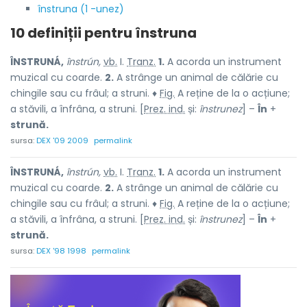
înstruna (1 -unez)
10 definiții pentru
înstruna
ÎNSTRUNÁ,
înstrún,
vb.
I.
Tranz.
1.
A acorda un instrument
muzical cu coarde.
2.
A strânge un animal de călărie cu
chingile sau cu frâul; a struni. ♦
Fig.
A reține de la o acțiune;
a stăvili, a înfrâna, a struni. [
Prez. ind.
și:
înstrunez
] –
În
+
strună.
sursa:
DEX '09 2009
permalink
ÎNSTRUNÁ,
înstrún,
vb.
I.
Tranz.
1.
A acorda un instrument
muzical cu coarde.
2.
A strânge un animal de călărie cu
chingile sau cu frâul; a struni. ♦
Fig.
A reține de la o acțiune;
a stăvili, a înfrâna, a struni. [
Prez. ind.
și:
înstrunez
] –
În
+
strună.
sursa:
DEX '98 1998
permalink