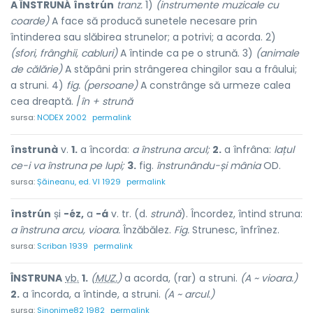
A ÎNSTRUNÁ înstrún
tranz.
1)
(instrumente muzicale cu
coarde)
A face să producă sunetele necesare prin
întinderea sau slăbirea strunelor; a potrivi; a acorda. 2)
(sfori, frânghii, cabluri)
A întinde ca pe o strună. 3)
(animale
de călărie)
A stăpâni prin strângerea chingilor sau a frâului;
a struni. 4)
fig. (persoane)
A constrânge să urmeze calea
cea dreaptă. /
în + strună
sursa:
NODEX 2002
permalink
înstrunà
v.
1.
a încorda:
a înstruna arcul;
2.
a înfrâna:
lațul
ce-i va înstruna pe lupi;
3.
fig.
înstrunându-și mânia
OD.
sursa:
Șăineanu, ed. VI 1929
permalink
înstrún
și
-éz,
a
-á
v. tr. (d.
strună
). Încordez, întind struna:
a înstruna arcu, vioara.
Înzăbălez.
Fig.
Strunesc, înfrînez.
sursa:
Scriban 1939
permalink
ÎNSTRUN
A
vb.
1.
(
MUZ.
)
a acorda, (rar) a struni.
(A ~ vioara.)
2.
a încorda, a întinde, a struni.
(A ~ arcul.)
sursa:
Sinonime82 1982
permalink