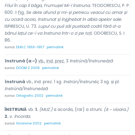
Frîul În cap îi băga, Frumușel Mi-l înstruna.
TEODORESCU, P. P.
600. ◊
Fig.
Se dete afund și mi-și petrecu veacul cu amar și
cu ocară acolo, înstrunat și înjghebat în albia apelor sale.
ISPIRESCU, U. 73.
Lupul cu puii săi pustiază codrii fără d-a
bănui lațul ce-i va înstruna într-o zi pe toți.
ODOBESCU, S. I
86.
sursa:
DLRLC 1955-1957
permalink
înstruná
(a ~)
vb.
,
ind.
prez.
3
înstrúnă/înstruneáză
sursa:
DOOM 2 2005
permalink
înstruná
vb., ind. prez. 1 sg.
înstrún/înstrunéz,
3 sg. și pl.
înstrúnă/înstruneáză
sursa:
Ortografic 2002
permalink
ÎNSTRUNÁ
vb.
1.
(MUZ.)
a acorda, (rar) a struni.
(A ~ vioara.)
2.
v.
încorda.
sursa:
Sinonime 2002
permalink