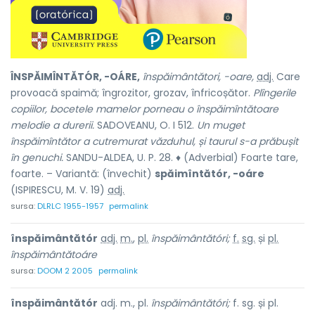
ÎNSPĂIMÎNTĂTÓR, -OÁRE,
înspăimântători, -oare,
adj.
Care
provoacă spaimă; îngrozitor, grozav, înfricoșător.
Plîngerile
copiilor, bocetele mamelor porneau o înspăimîntătoare
melodie a durerii.
SADOVEANU, O. I 512.
Un muget
înspăimîntător a cutremurat văzduhul, și taurul s-a prăbușit
în genuchi.
SANDU-ALDEA, U. P. 28. ♦ (Adverbial) Foarte tare,
foarte. – Variantă: (învechit)
spăimîntătór, -oáre
(ISPIRESCU, M. V. 19)
adj.
sursa:
DLRLC 1955-1957
permalink
înspăimântătór
adj.
m.
,
pl.
înspăimântătóri;
f.
sg.
și
pl.
înspăimântătoáre
sursa:
DOOM 2 2005
permalink
înspăimântătór
adj. m., pl.
înspăimântătóri;
f. sg. și pl.