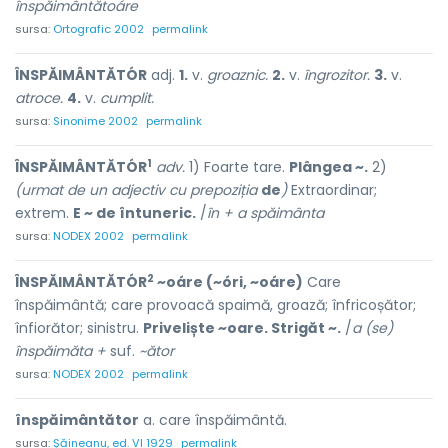
înspăimântătoáre
sursa:
Ortografic 2002
permalink
ÎNSPĂIMÂNTĂTÓR
adj.
1.
v.
groaznic.
2.
v.
îngrozitor.
3.
v.
atroce.
4.
v.
cumplit.
sursa:
Sinonime 2002
permalink
1
ÎNSPĂIMÂNTĂTÓR
adv.
1) Foarte tare.
Plângea ~.
2)
(urmat de un adjectiv cu prepoziția
de
)
Extraordinar;
extrem.
E ~ de întuneric.
/
în + a spăimânta
sursa:
NODEX 2002
permalink
2
ÎNSPĂIMÂNTĂTÓR
~oáre (~óri, ~oáre)
Care
înspăimântă; care provoacă spaimă, groază; înfricoșător;
înfiorător; sinistru.
Priveliște ~oare. Strigăt ~.
/
a (se)
înspăimăta +
suf.
~ător
sursa:
NODEX 2002
permalink
înspăimântător
a. care înspăimântă.
sursa:
Șăineanu, ed. VI 1929
permalink