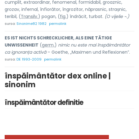
cumplit, extraordinar, fenomenal, formidabil, groaznic,
grozav, infernal, înfiorător, îngrozitor, năprasnic, strașnic,
teribil, (
Transilv.
) pog
a
n, (
fig.
) îndrăc
i
t, turb
a
t.
(O vijelie ~.)
sursa:
Sinonime82 1982
permalink
ES IST NICHTS SCHRECKLICHER, ALS EINE TÄTIGE
UNWISSENHEIT
(
germ.
)
nimic nu este mai înspăimântător
ca ignoranța activă
– Goethe, „Maximen und Reflexionen”.
sursa:
DE 1993-2009
permalink
înspăimântător dex online |
sinonim
înspăimântător definitie