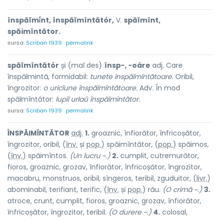
înspăĭmî́nt, înspăĭmîntătór,
V.
spăĭmînt,
spăimîntător.
sursa:
Scriban 1939
permalink
spăĭmîntătór
și (maĭ des)
însp-, -oáre
adj. Care
înspăĭmintă, formidabil:
tunete înspăĭmîntătoare.
Oribil,
îngrozitor:
o uricĭune înspăĭmîntătoare.
Adv. În mod
spăĭmîntâtor:
lupiĭ urlaŭ înspăĭmîntător.
sursa:
Scriban 1939
permalink
ÎNSPĂIMÎNTĂT
O
R
adj.
1.
groaznic, înfiorător, înfricoșător,
îngrozitor, oribil, (
înv.
și
pop.
) spăimîntăt
o
r, (
pop.
) spăim
o
s,
(
înv.
) spăimînt
o
s.
(Un lucru ~.)
2.
cumplit, cutremurător,
fioros, groaznic, grozav, înfiorător, înfricoșător, îngrozitor,
macabru, monstruos, oribil, sîngeros, teribil, zguduitor, (
livr.
)
abomin
a
bil, terifi
a
nt, ter
i
fic, (
înv.
și
pop.
) rău.
(O crimă ~.)
3.
atroce, crunt, cumplit, fioros, groaznic, grozav, înfiorător,
înfricoșător, îngrozitor, teribil.
(O durere ~.)
4.
colosal,