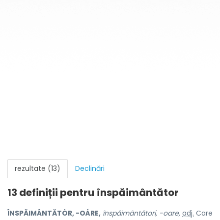
rezultate (13)
Declinări
13 definiții pentru
înspăimântător
ÎNSPĂIMÂNTĂTÓR, -OÁRE,
înspăimântători, -oare,
adj.
Care