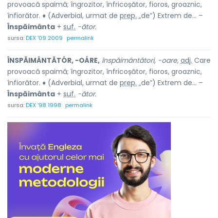
provoacă spaimă; îngrozitor, înfricoșător, fioros, groaznic,
înfiorător. ♦ (Adverbial, urmat de
prep.
„de”) Extrem de... –
Înspăimânta
+
suf.
-ător.
sursa:
DEX '09 2009
permalink
ÎNSPĂIMÂNTĂTÓR, -OÁRE,
înspăimântători, -oare,
adj.
Care
provoacă spaimă; îngrozitor, înfricoșător, fioros, groaznic,
înfiorător. ♦ (Adverbial, urmat de
prep.
„de”) Extrem de... –
Înspăimânta
+
suf.
-ător.
sursa:
DEX '98 1998
permalink