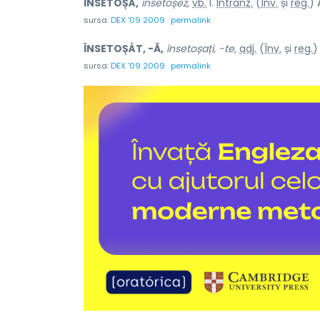
ÎNSETOȘÁ,
însetoșez,
vb.
I.
Intranz.
(
Înv.
și
reg.
) 
sursa:
DEX '09 2009
permalink
ÎNSETOȘÁT, -Ă,
însetoșați, -te,
adj.
(
Înv.
și
reg.
)
sursa:
DEX '09 2009
permalink