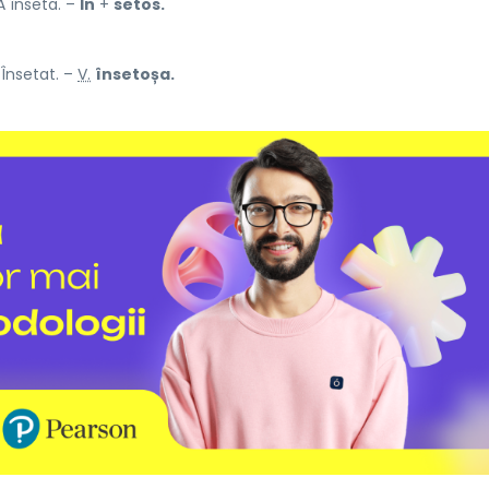
A înseta. –
În
+
setos.
 Însetat. –
V.
însetoșa.