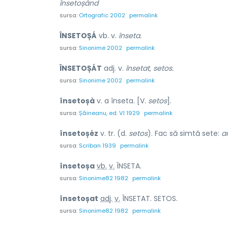
însetoșând
sursa:
Ortografic 2002
permalink
ÎNSETOȘÁ
vb. v.
înseta.
sursa:
Sinonime 2002
permalink
ÎNSETOȘÁT
adj. v.
însetat, setos.
sursa:
Sinonime 2002
permalink
însetoșà
v. a înseta. [V.
setos
].
sursa:
Șăineanu, ed. VI 1929
permalink
însetoșéz
v. tr. (d.
setos
). Fac să simtă sete:
a
sursa:
Scriban 1939
permalink
însetoș
a
vb.
v.
ÎNSETA.
sursa:
Sinonime82 1982
permalink
însetoș
a
t
adj.
v.
ÎNSETAT. SETOS.
sursa:
Sinonime82 1982
permalink