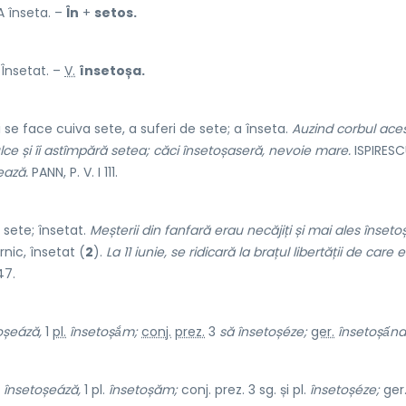
A înseta. –
În
+
setos.
 Însetat. –
V.
însetoșa.
 se face cuiva sete, a suferi de sete; a înseta.
Auzind corbul ace
ce și îi astîmpără setea; căci însetoșaseră, nevoie mare.
ISPIRESCU
ează.
PANN, P. V. I 111.
 sete; însetat.
Meșterii din fanfară erau necăjiți și mai ales însetoș
rnic, însetat (
2
).
La 11 iunie, se ridicară la brațul libertății de care 
47.
oșeáză,
1
pl.
însetoșắm;
conj.
prez.
3
să
însetoșéze;
ger.
însetoșấnd
.
însetoșeáză,
1 pl.
însetoșăm;
conj. prez. 3 sg. și pl.
însetoșéze;
ger