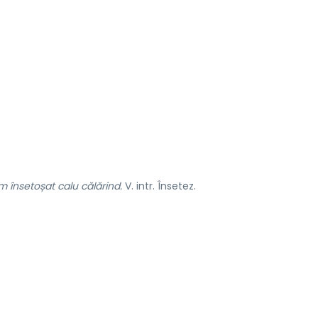
m însetoșat calu călărind.
V. intr. Însetez.