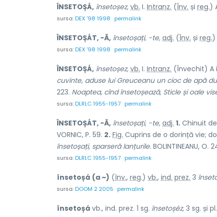
ÎNSETOȘÁ,
însetoșez,
vb.
I.
Intranz.
(
Înv.
și
reg.
) 
sursa:
DEX '98 1998
permalink
ÎNSETOȘÁT, -Ă,
însetoșați, -te,
adj.
(
Înv.
și
reg.
)
sursa:
DEX '98 1998
permalink
ÎNSETOȘÁ,
însetoșez,
vb.
I.
Intranz.
(Învechit) A i
cuvinte, aduse lui Greuceanu un cioc de apă dul
223.
Noaptea, cînd însetoșează, Sticle și oale vis
sursa:
DLRLC 1955-1957
permalink
ÎNSETOȘÁT, -Ă,
însetoșați, -te,
adj.
1.
Chinuit de
VORNIC, P. 59.
2.
Fig.
Cuprins de o dorință vie; do
însetoșați, sparseră lanțurile.
BOLINTINEANU, O. 2
sursa:
DLRLC 1955-1957
permalink
însetoșá
(a ~)
(
înv.
,
reg.
)
vb.
,
ind.
prez.
3
înset
sursa:
DOOM 2 2005
permalink
însetoșá
vb., ind. prez. 1 sg.
însetoșéz,
3 sg. și pl