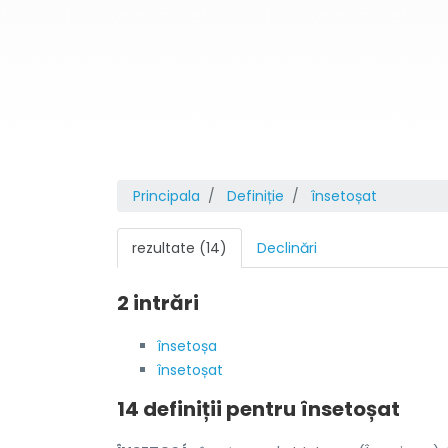
Principala
Definiție
însetoșat
rezultate (14)
Declinări
2 intrări
însetoșa
însetoșat
14 definiții pentru
însetoșat