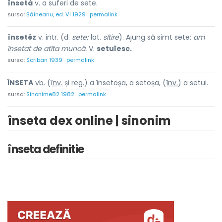
însetà
v. a suferi de sete.
sursa:
Șăineanu, ed. VI 1929
permalink
însetéz
v. intr. (d.
sete;
lat.
sĭtire
). Ajung să simt sete:
am
însetat de atîta muncă.
V.
setuĭesc.
sursa:
Scriban 1939
permalink
ÎNSET
A
vb.
(
înv.
și
reg.
) a însetoșa, a setoșa, (
înv.
) a setui.
sursa:
Sinonime82 1982
permalink
înseta dex online | sinonim
înseta definitie