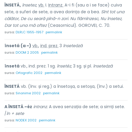
ÎNSETÁ,
însetez,
vb.
I.
Intranz.
A-i fi (sau a i se face) cuiva
sete, a suferi de sete, a avea dorința de a bea.
Sînt tot una
călător, De cu seară pînă-n zori. Nu flămînzesc, Nu însetez,
Dar tot una mă oftez
(Ceasornicul). GOROVEI, C. 70.
sursa:
DLRLC 1955-1957
permalink
însetá
(a ~)
vb.
,
ind.
prez.
3
înseteáză
sursa:
DOOM 2 2005
permalink
însetá
vb., ind. prez. 1 sg.
însetéz,
3 sg. și pl.
înseteáză
sursa:
Ortografic 2002
permalink
ÎNSETÁ
vb. (înv. și reg.) a însetoșa, a setoșa, (înv.) a setui.
sursa:
Sinonime 2002
permalink
A ÎNSETÁ ~éz
intranz.
A avea senzația de sete; a simți sete.
/
în + sete
sursa:
NODEX 2002
permalink