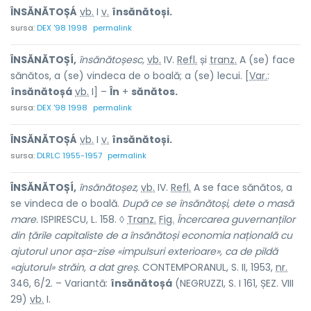
ÎNSĂNĂTOȘÁ
vb.
I
v.
însănătoși.
sursa:
DEX '98 1998
permalink
ÎNSĂNĂTOȘÍ,
însănătoșesc,
vb.
IV.
Refl.
și
tranz.
A (se) face
sănătos, a (se) vindeca de o boală; a (se) lecui. [
Var.
:
însănătoșá
vb.
I] –
În
+
sănătos.
sursa:
DEX '98 1998
permalink
ÎNSĂNĂTOȘÁ
vb.
I
v.
însănătoși.
sursa:
DLRLC 1955-1957
permalink
ÎNSĂNĂTOȘÍ,
însănătoșez,
vb.
IV.
Refl.
A se face sănătos, a
se vindeca de o boală.
După ce se însănătoși, dete o masă
mare.
ISPIRESCU, L. 158. ◊
Tranz.
Fig.
Încercarea guvernanților
din țările capitaliste de a însănătoși economia națională cu
ajutorul unor așa-zise «impulsuri exterioare», ca de pildă
«ajutorul» străin, a dat greș.
CONTEMPORANUL, S. II, 1953,
nr.
346, 6/2. – Variantă:
însănătoșá
(NEGRUZZI, S. I 161, ȘEZ. VIII
29)
vb.
I.