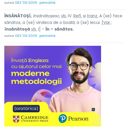
sursa:
DEX '09 2009
permalink
ÎNSĂNĂTOȘÍ,
însănătoșesc,
vb.
IV.
Refl.
și
tranz.
A (se) face
sănătos, a (se) vindeca de o boală; a (se) lecui. [
Var.
:
însănătoșá
vb.
I] –
În
+
sănătos.
sursa:
DEX '09 2009
permalink