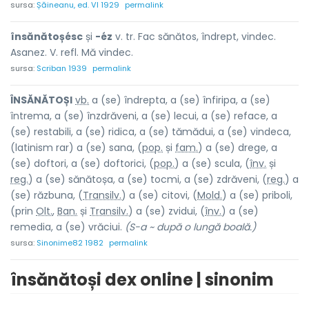
sursa:
Șăineanu, ed. VI 1929
permalink
însănătoșésc
și
-éz
v. tr. Fac sănătos, îndrept, vindec.
Asanez. V. refl. Mă vindec.
sursa:
Scriban 1939
permalink
ÎNSĂNĂTOȘ
I
vb.
a (se) îndrepta, a (se) înfiripa, a (se)
întrema, a (se) înzdrăveni, a (se) lecui, a (se) reface, a
(se) restabili, a (se) ridica, a (se) tămădui, a (se) vindeca,
(latinism rar) a (se) sana, (
pop.
și
fam.
) a (se) dr
e
ge, a
(se) doftori, a (se) doftorici, (
pop.
) a (se) scula, (
înv.
și
reg.
) a (se) sănătoșa, a (se) tocmi, a (se) zdrăveni, (
reg.
) a
(se) răzbuna, (
Transilv.
) a (se) citovi, (
Mold.
) a (se) priboli,
(prin
Olt.
,
Ban.
și
Transilv.
) a (se) zvidui, (
înv.
) a (se)
remedia, a (se) vrăciui.
(S-a ~ după o lungă boală.)
sursa:
Sinonime82 1982
permalink
însănătoși dex online | sinonim