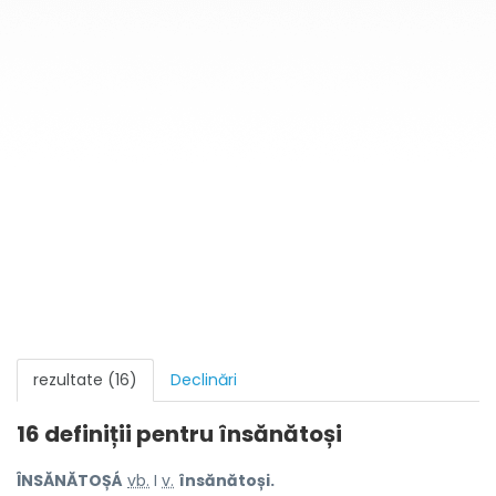
rezultate (16)
Declinări
16 definiții pentru
însănătoși
ÎNSĂNĂTOȘÁ
vb.
I
v.
însănătoși.