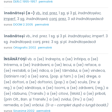
sursa:
DLRLC 1955-1957
permalink
însănătoșí
(a ~)
vb.
,
ind.
prez.
1
sg.
și 3
pl.
însănătoșésc,
imperf.
3
sg.
însănătoșeá;
conj.
prez.
3
să
însănătoșeáscă
sursa:
DOOM 2 2005
permalink
însănătoșí
vb., ind. prez. 1 sg. și 3 pl.
însănătoșésc,
imperf. 3
sg.
însănătoșeá;
conj. prez. 3 sg. și pl.
însănătoșeáscă
sursa:
Ortografic 2002
permalink
ÎNSĂNĂTOȘÍ
vb. a (se) îndrepta, a (se) înfiripa, a (se)
întrema, a (se) înzdrăveni, a (se) lecui, a (se) reface, a
(se) restabili, a (se) ridica, a (se) tămădui, a (se) vindeca,
(latinism rar) a (se) sana, (pop. și fam.) a (se) drege, a
(se) doftori, a (se) doftorici, (pop.) a (se) scula, (înv. și
reg.) a (se) sănătoșa, a (se) tocmi, a (se) zdrăveni, (reg.) a
(se) răzbuna, (Transilv.) a (se) citovi, (Mold.) a (se) priboli,
(prin Olt., Ban. și Transilv.) a (se) zvidui, (înv.) a (se)
remedia, a (se) vrăciui.
(S-a ~ complet după o lungă boală.)
sursa:
Sinonime 2002
permalink