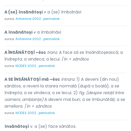
A (se) însănătoși
≠ a (se) îmbolnăvi
sursa:
Antonime 2002
permalink
A însănătoși
≠ a îmbolnăvi
sursa:
Antonime 2002
permalink
A ÎNSĂNĂTOȘÍ ~ésc
tranz.
A face să se însănătoșească; a
îndrepta; a vindeca; a lecui. /
în + sănătos
sursa:
NODEX 2002
permalink
A SE ÎNSĂNĂTOȘÍ mă ~ésc
intranz.
1) A deveni (din nou)
sănătos; a reveni la starea normală (după o boală); a se
îndrepta; a se vindeca; a se lecui. 2)
fig. (despre relații între
oameni, ambianțe)
A deveni mai bun; a se îmbunătăți; a se
ameliora. /
în + sănătos
sursa:
NODEX 2002
permalink
însănătoșí
v. a (se) face sănătos.