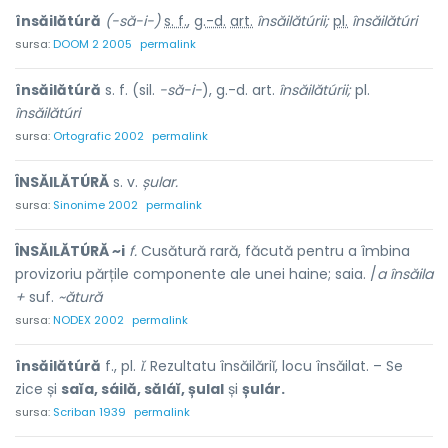
însăilătúră
(-să-i-)
s. f.
,
g.-d.
art.
însăilătúrii;
pl.
însăilătúri
sursa:
DOOM 2 2005
permalink
însăilătúră
s. f. (sil.
-să-i-
), g.-d. art.
însăilătúrii;
pl.
însăilătúri
sursa:
Ortografic 2002
permalink
ÎNSĂILĂTÚRĂ
s. v.
șular.
sursa:
Sinonime 2002
permalink
ÎNSĂILĂTÚRĂ ~i
f.
Cusătură rară, făcută pentru a îmbina
provizoriu părțile componente ale unei haine; saia. /
a însăila
+
suf.
~ătură
sursa:
NODEX 2002
permalink
însăilătúră
f., pl.
ĭ.
Rezultatu însăilăriĭ, locu însăilat. – Se
zice și
saĭa, sáilă, săláĭ, șulal
și
șulár.
sursa:
Scriban 1939
permalink