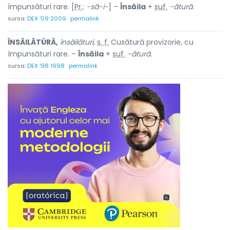
împunsături rare. [
Pr.
:
-să-i-
] –
Însăila
+
suf.
-ătură.
sursa:
DEX '09 2009
permalink
ÎNSĂILĂTÚRĂ,
însăilături,
s. f.
Cusătură provizorie, cu
împunsături rare. –
Însăila
+
suf.
-ătură.
sursa:
DEX '98 1998
permalink