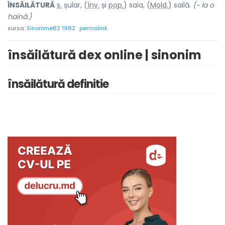
ÎNSĂILĂT
U
RĂ
s.
șular, (
înv.
și
pop.
) sai
a
, (
Mold.
) s
a
ilă.
(~ la o
haină.)
sursa:
Sinonime82 1982
permalink
însăilătură dex online | sinonim
însăilătură definitie