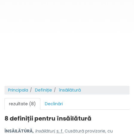
Principala
Definiție
însăilătură
rezultate (8)
Declinări
8 definiții pentru
însăilătură
ÎNSĂILĂTÚRĂ,
însăilături,
s. f.
Cusătură provizorie, cu