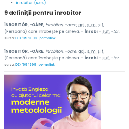
înrobitor (s.m.)
9 definiții pentru
înrobitor
ÎNROBITÓR, -OÁRE,
înrobitori, -oare,
adj.
,
s. m.
și
f.
(Persoană) care înrobește pe cineva. –
Înrobi
+
suf.
-tor.
sursa:
DEX '09 2009
permalink
ÎNROBITÓR, -OÁRE,
înrobitori, -oare,
adj.
,
s. m.
și
f.
(Persoană) care înrobește pe cineva. –
Înrobi
+
suf.
-tor.
sursa:
DEX '98 1998
permalink