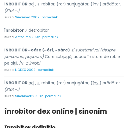
ÎNROBITÓR
adj., s. robitor, (rar) subjugător, (înv.) prădător.
(Stat ~.)
sursa:
Sinonime 2002
permalink
Înrobitor
≠ dezrobitor
sursa:
Antonime 2002
permalink
ÎNROBITÓR ~oáre (~óri, ~oáre)
și substantival (despre
persoane, popoare)
Care subjugă, aduce în stare de robie
pe alții. /v.
a înrobi
sursa:
NODEX 2002
permalink
ÎNROBIT
O
R
adj.
,
s.
robitor, (rar) subjugăt
o
r, (
înv.
) prădăt
o
r.
(Stat ~.)
sursa:
Sinonime82 1982
permalink
înrobitor dex online | sinonim
înrobitor definitie