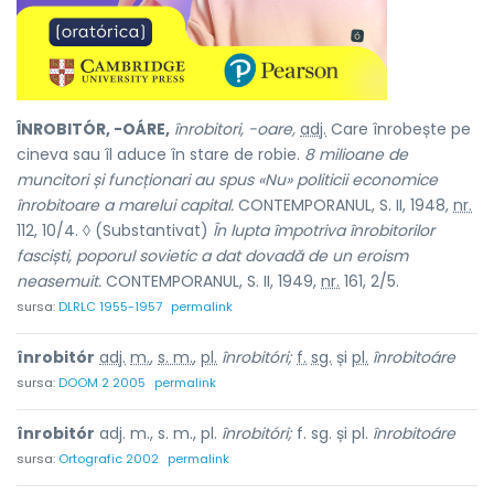
ÎNROBITÓR, -OÁRE,
înrobitori, -oare,
adj.
Care înrobește pe
cineva sau îl aduce în stare de robie.
8 milioane de
muncitori și funcționari au spus «Nu» politicii economice
înrobitoare a marelui capital.
CONTEMPORANUL, S. II, 1948,
nr.
112, 10/4. ◊ (Substantivat)
În lupta împotriva înrobitorilor
fasciști, poporul sovietic a dat dovadă de un eroism
neasemuit.
CONTEMPORANUL, S. II, 1949,
nr.
161, 2/5.
sursa:
DLRLC 1955-1957
permalink
înrobitór
adj.
m.
,
s. m.
,
pl.
înrobitóri;
f.
sg.
și
pl.
înrobitoáre
sursa:
DOOM 2 2005
permalink
înrobitór
adj. m., s. m., pl.
înrobitóri;
f. sg. și pl.
înrobitoáre
sursa:
Ortografic 2002
permalink