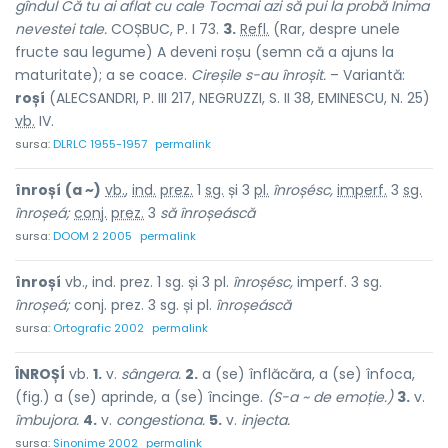
gîndul Că tu ai aflat cu cale Tocmai azi să pui la probă Inima
nevestei tale.
COȘBUC, P. I 73.
3.
Refl.
(Rar, despre unele
fructe sau legume) A deveni roșu (semn că a ajuns la
maturitate); a se coace.
Cireșile s-au înroșit.
– Variantă:
roșí
(ALECSANDRI, P. III 217, NEGRUZZI, S. II 38, EMINESCU, N. 25)
vb.
IV.
sursa:
DLRLC 1955-1957
permalink
înroșí
(a ~)
vb.
,
ind.
prez.
1
sg.
și 3
pl.
înroșésc,
imperf.
3
sg.
înroșeá;
conj.
prez.
3
să
înroșeáscă
sursa:
DOOM 2 2005
permalink
înroșí
vb., ind. prez. 1 sg. și 3 pl.
înroșésc,
imperf. 3 sg.
înroșeá;
conj. prez. 3 sg. și pl.
înroșeáscă
sursa:
Ortografic 2002
permalink
ÎNROȘÍ
vb.
1.
v.
sângera.
2.
a (se) înflăcăra, a (se) înfoca,
(fig.) a (se) aprinde, a (se) încinge.
(S-a ~ de emoție.)
3.
v.
îmbujora.
4.
v.
congestiona.
5.
v.
injecta.
sursa:
Sinonime 2002
permalink