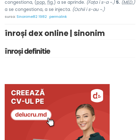
congestiona, (
pop.
fig.
) a se apr
i
nde.
(Fața i s-a ~.)
5.
(
MED.
)
a se congestiona, a se injecta.
(Ochii i s-au ~.)
sursa:
Sinonime82 1982
permalink
înroși dex online | sinonim
înroși definitie