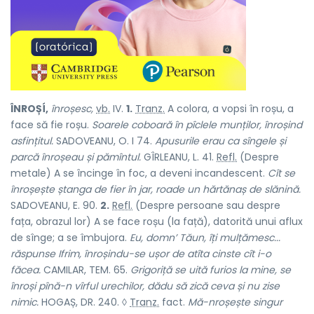
ÎNROȘÍ,
înroșesc,
vb.
IV.
1.
Tranz.
A colora, a vopsi în roșu, a
face să fie roșu.
Soarele coboară în pîclele munților, înroșind
asfințitul.
SADOVEANU, O. I 74.
Apusurile erau ca sîngele și
parcă înroșeau și pămîntul.
GÎRLEANU, L. 41.
Refl.
(Despre
metale) A se încinge în foc, a deveni incandescent.
Cît se
înroșește ștanga de fier în jar, roade un hărtănaș de slănină.
SADOVEANU, E. 90.
2.
Refl.
(Despre persoane sau despre
fața, obrazul lor) A se face roșu (la față), datorită unui aflux
de sînge; a se îmbujora.
Eu, domn’ Tăun, îți mulțămesc...
răspunse Ifrim, înroșindu-se ușor de atîta cinste cît i-o
făcea.
CAMILAR, TEM. 65.
Grigoriță se uită furios la mine, se
înroși pînă-n vîrful urechilor, dădu să zică ceva și nu zise
nimic.
HOGAȘ, DR. 240. ◊
Tranz.
fact.
Mă-nroșește singur