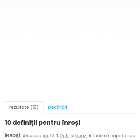
rezultate (10)
Declinări
10 definiții pentru
înroși
ÎNROȘÍ,
înroșesc,
vb.
IV.
1.
Refl.
și
tranz.
A face să capete sau