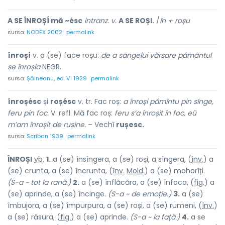
A SE ÎNROȘÍ mă ~ésc
intranz. v.
A SE ROȘI.
/
în + roșu
sursa:
NODEX 2002
permalink
înroșí
v. a (se) face roșu:
de a sângelui vărsare pământul
se înroșia
NEGR.
sursa:
Șăineanu, ed. VI 1929
permalink
înroșésc
și
roșésc
v. tr. Fac roș:
a înroși pămîntu pin sînge,
feru pin foc.
V. refl. Mă fac roș:
feru s’a înroșit în foc, eŭ
m’am înroșit de rușine.
– Vechĭ
rușesc.
sursa:
Scriban 1939
permalink
ÎNROȘ
I
vb.
1.
a (se) însîngera, a (se) roși, a sîngera, (
înv.
) a
(se) crunta, a (se) încrunta, (
înv.
Mold.
) a (se) mohorîți.
(S-a ~ tot la rană.)
2.
a (se) înflăcăra, a (se) înfoca, (
fig.
) a
(se) apr
i
nde, a (se) înc
i
nge.
(S-a ~ de emoție.)
3.
a (se)
îmbujora, a (se) împurpura, a (se) roși, a (se) rumeni, (
înv.
)
a (se) răsura, (
fig.
) a (se) apr
i
nde.
(S-a ~ la față.)
4.
a se