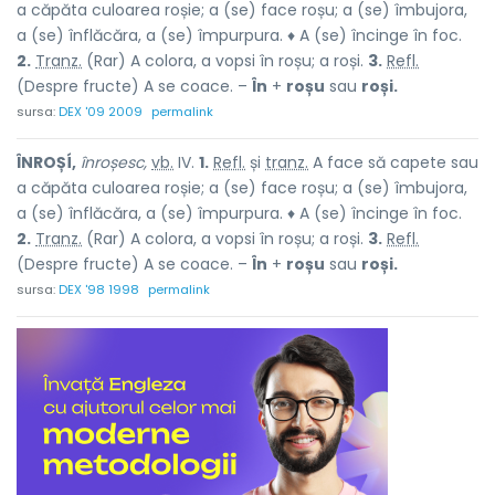
a căpăta culoarea roșie; a (se) face roșu; a (se) îmbujora,
a (se) înflăcăra, a (se) împurpura. ♦ A (se) încinge în foc.
2.
Tranz.
(Rar) A colora, a vopsi în roșu; a roși.
3.
Refl.
(Despre fructe) A se coace. –
În
+
roșu
sau
roși.
sursa:
DEX '09 2009
permalink
ÎNROȘÍ,
înroșesc,
vb.
IV.
1.
Refl.
și
tranz.
A face să capete sau
a căpăta culoarea roșie; a (se) face roșu; a (se) îmbujora,
a (se) înflăcăra, a (se) împurpura. ♦ A (se) încinge în foc.
2.
Tranz.
(Rar) A colora, a vopsi în roșu; a roși.
3.
Refl.
(Despre fructe) A se coace. –
În
+
roșu
sau
roși.
sursa:
DEX '98 1998
permalink