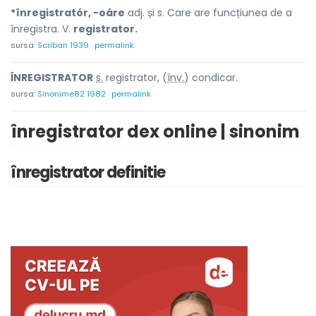
*înregistratór, -oáre
adj. și s. Care are funcțiunea de a
înregistra. V.
registrator.
sursa:
Scriban 1939
permalink
ÎNREGISTRAT
O
R
s.
registrator, (
înv.
) condic
a
r.
sursa:
Sinonime82 1982
permalink
înregistrator dex online | sinonim
înregistrator definitie