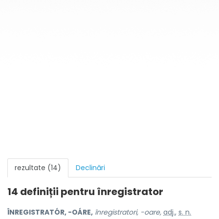
rezultate (14)
Declinări
14 definiții pentru
înregistrator
ÎNREGISTRATÓR, -OÁRE,
înregistratori, -oare,
adj.
,
s. n.