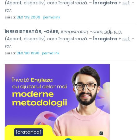
(Aparat, dispozitiv) care înregistrează. –
Înregistra
+
suf.
-
tor.
sursa:
DEX '09 2009
permalink
ÎNREGISTRATÓR, -OÁRE,
înregistratori, -oare,
adj.
,
s. n.
(Aparat, dispozitiv) care înregistrează. –
Înregistra
+
suf.
-
tor.
sursa:
DEX '98 1998
permalink