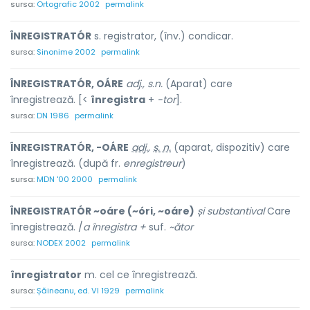
sursa:
Ortografic 2002
permalink
ÎNREGISTRATÓR
s. registrator, (înv.) condicar.
sursa:
Sinonime 2002
permalink
ÎNREGISTRATÓR, OÁRE
adj., s.n.
(Aparat) care
înregistrează. [<
înregistra
+
-tor
].
sursa:
DN 1986
permalink
ÎNREGISTRATÓR, -OÁRE
adj.
,
s. n.
(aparat, dispozitiv) care
înregistrează. (după fr.
enregistreur
)
sursa:
MDN '00 2000
permalink
ÎNREGISTRATÓR ~oáre (~óri, ~oáre)
și substantival
Care
înregistrează. /
a înregistra +
suf.
~ător
sursa:
NODEX 2002
permalink
înregistrator
m. cel ce înregistrează.
sursa:
Șăineanu, ed. VI 1929
permalink