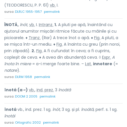
(TEODORESCU, P. P. 61)
vb.
I.
sursa:
DLRLC 1955-1957
permalink
ÎNOTÁ,
înót,
vb.
I.
Intranz.
1.
A pluti pe apă, înaintând cu
ajutorul anumitor mișcări ritmice făcute cu mâinile și cu
picioarele. ♦
Tranz.
(Rar) A trece înot o apă. ♦
Fig.
A pluti, a
se mișca într-un mediu. ♦
Fig.
A înainta cu greu (prin noroi,
prin zăpadă).
2.
Fig.
A fi cufundat în ceva; a fi cuprins,
copleșit de ceva. ♦ A avea din abundență ceva. ◊
Expr.
A
înota în miere
= a-i merge foarte bine. –
Lat.
innotare
(=
natare
).
sursa:
DLRM 1958
permalink
înotá
(a ~)
vb.
,
ind.
prez.
3
înoátă
sursa:
DOOM 2 2005
permalink
înotá
vb., ind. prez. 1 sg.
înót,
3 sg. și pl.
înoátă,
perf. s. 1 sg.
înotái
sursa:
Ortografic 2002
permalink