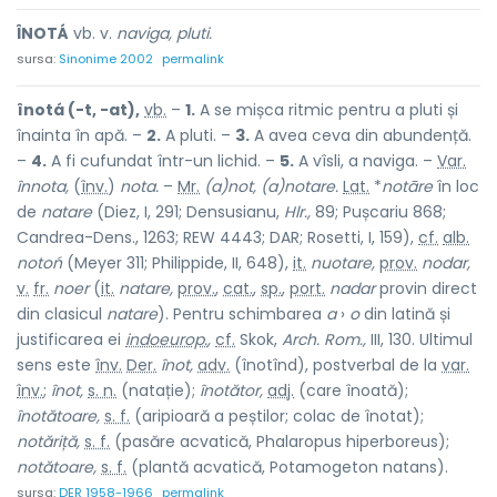
ÎNOTÁ
vb. v.
naviga, pluti.
sursa:
Sinonime 2002
permalink
înotá (-t, -at),
vb.
–
1.
A se mișca ritmic pentru a pluti și
înainta în apă. –
2.
A pluti. –
3.
A avea ceva din abundență.
–
4.
A fi cufundat într-un lichid. –
5.
A vîsli, a naviga. –
Var.
înnota,
(
înv.
)
nota.
–
Mr.
(a)not, (a)notare.
Lat.
*
notāre
în loc
de
natare
(Diez, I, 291; Densusianu,
Hlr.,
89; Pușcariu 868;
Candrea-Dens., 1263; REW 4443; DAR; Rosetti, I, 159),
cf.
alb.
notoń
(Meyer 311; Philippide, II, 648),
it.
nuotare,
prov.
nodar,
v.
fr.
noer
(
it.
natare,
prov.
,
cat.
,
sp.
,
port.
nadar
provin direct
din clasicul
natare
). Pentru schimbarea
a
›
o
din latină și
justificarea ei
indoeurop.
,
cf.
Skok,
Arch. Rom.,
III, 130. Ultimul
sens este
înv.
Der.
înot,
adv.
(înotînd), postverbal de la
var.
înv.
;
înot,
s. n.
(natație);
înotător,
adj.
(care înoată);
înotătoare,
s. f.
(aripioară a peștilor; colac de înotat);
notăriță,
s. f.
(pasăre acvatică, Phalaropus hiperboreus);
notătoare,
s. f.
(plantă acvatică, Potamogeton natans).
sursa:
DER 1958-1966
permalink