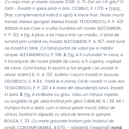
Cu roșu mac și vinete cicoare.
IOSIF, V. 71.
Dar ce-i în grîu? O
fată – Înoată-n spice pînă-n brîu.
COȘBUC, P. I 170. ♦
Tranz.
(Rar, complementul indică o apă) A trece înot.
Peste munți
treceți, Marea ajungeți. Marea înotați.
TEODORESCU, P. P. 401.
Bărbat oi lua Care s-a afla Dunărea să-noate.
ALECSANDRI,
P. P. 122. ♦
Fig.
A pluti, a se mișca într-un mediu.
O țintă de
lumină prin umbră viu înoată.
ALECSANDRI, P. A. 167.
Astă lună
ce înoată în tărie, Ca fanal purtat de valuri pe a mărilor
cîmpie.
ALEXANDRESCU, P. 138.
2.
Fig.
A fi cufundat în ceva, a
fi înconjurat din toate părțile de ceva, a fi cuprins, copleșit
de ceva.
Ochii înotau în lacrimi și tot sîngele i se urcase în
obraz.
VLAHUȚĂ, O. A. 123.
Sufletu-i acum înoată în bucurie.
ODOBESCU, S. III 84.
Tristă le e inima, Că le-noată-n voie rea.
TEODORESCU, P. P. 231. ♦ A avea din abundență ceva.
Înoată
în bani.
3.
Fig.
A străbate cu greu.
Văzu un mînzuc roșietic,
cu zurgălău la gît, abia înotînd prin glod.
CAMILAR, N. I 29.
Mi-l
închipui încă o dată, cum a trecut peste munți, bătut de
vînturi, înotînd în zăpadă, cu stiva de lemne în spinare.
BOGZA, Ț. 33.
Cu mare greutate înotam prin troianul de
omăt.
CONTEMPORANUL, III 570. – Variantă: (regional)
notá