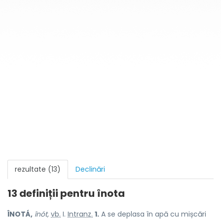
rezultate (13)
Declinări
13 definiții pentru
înota
ÎNOTÁ,
înót,
vb.
I.
Intranz.
1.
A se deplasa în apă cu mișcări