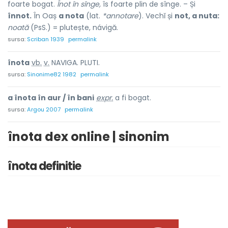
foarte bogat.
Înot în sînge,
îs foarte plin de sînge. – Și
înnot.
În Oaș
a nota
(lat.
*annotare
). Vechĭ și
not, a nuta:
noată
(PsS.) = plutește, návigă.
sursa:
Scriban 1939
permalink
înot
a
vb.
v.
NAVIGA. PLUTI.
sursa:
Sinonime82 1982
permalink
a înota în aur / în bani
expr.
a fi bogat.
sursa:
Argou 2007
permalink
înota dex online | sinonim
înota definitie