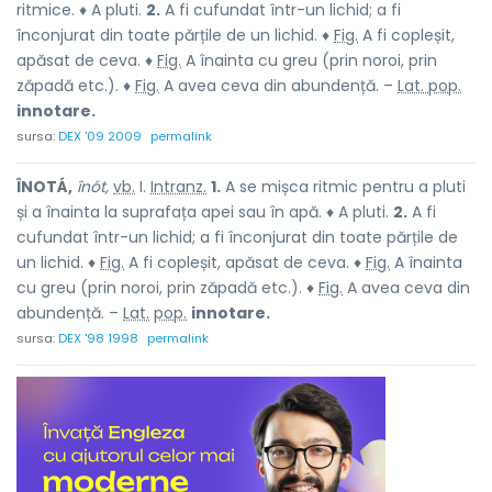
ritmice. ♦ A pluti.
2.
A fi cufundat într-un lichid; a fi
înconjurat din toate părțile de un lichid. ♦
Fig.
A fi copleșit,
apăsat de ceva. ♦
Fig.
A înainta cu greu (prin noroi, prin
zăpadă etc.). ♦
Fig.
A avea ceva din abundență. –
Lat. pop.
innotare.
sursa:
DEX '09 2009
permalink
ÎNOTÁ,
înót,
vb.
I.
Intranz.
1.
A se mișca ritmic pentru a pluti
și a înainta la suprafața apei sau în apă. ♦ A pluti.
2.
A fi
cufundat într-un lichid; a fi înconjurat din toate părțile de
un lichid. ♦
Fig.
A fi copleșit, apăsat de ceva. ♦
Fig.
A înainta
cu greu (prin noroi, prin zăpadă etc.). ♦
Fig.
A avea ceva din
abundență. –
Lat.
pop.
innotare.
sursa:
DEX '98 1998
permalink