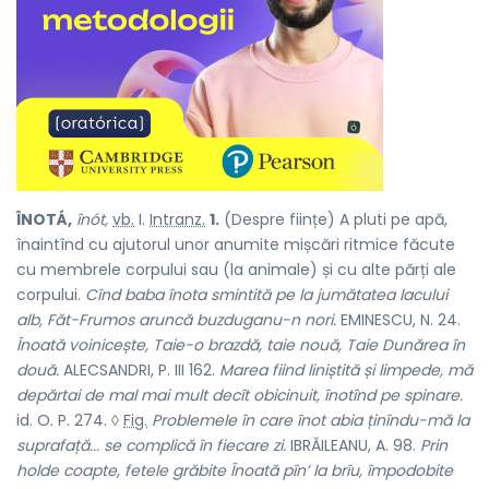
ÎNOTÁ,
înót,
vb.
I.
Intranz.
1.
(Despre ființe) A pluti pe apă,
înaintînd cu ajutorul unor anumite mișcări ritmice făcute
cu membrele corpului sau (la animale) și cu alte părți ale
corpului.
Cînd baba înota smintită pe la jumătatea lacului
alb, Făt-Frumos aruncă buzduganu-n nori.
EMINESCU, N. 24.
Înoată voinicește, Taie-o brazdă, taie nouă, Taie Dunărea în
două.
ALECSANDRI, P. III 162.
Marea fiind liniștită și limpede, mă
depărtai de mal mai mult decît obicinuit, înotînd pe spinare.
id. O. P. 274. ◊
Fig.
Problemele în care înot abia ținîndu-mă la
suprafață... se complică în fiecare zi.
IBRĂILEANU, A. 98.
Prin
holde coapte, fetele grăbite Înoată pîn’ la brîu, împodobite