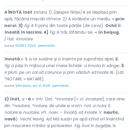
A ÎNOTÁ înót
intranz.
1)
(despre ființe)
A se deplasa prin
apă, făcând mișcări ritmice. 2) A străbate un mediu.
~ prin
noroi. 3)
fig.
A fi prins din toate părțile (de ceva).
Ochii îi
înoată în lacrimi. 4)
fig.
A trăi, lăfăindu-se.
~ în belșug.
/<lat.
innotare
sursa:
NODEX 2002
permalink
înnotà
v.
1.
a se susține și a înainta pe suprafața apei;
2.
fig.
a păși în mijlocul unei mase lichide:
a înnota în sânge;
3.
a pluti:
pe un cal să s’arunce și prin văzduh sâ’noate
AL. [Lat.
*NOTARE = NATARE].
sursa:
Șăineanu, ed. VI 1929
permalink
2) înót,
a
-á
v. intr. (lat.
*innotare
[= cl.
innatare
], care vine
din
*nautare, *notare,
de unde și vrom.
not, a nuta;
it.
notare
și
nuotare,
vfr.
noer.
–
Înoată, să înoate.
V.
nautic,
navă
).
Vechĭ.
Navig.
Azĭ.
Mă susțin pe apă stînd orĭ înaintînd
pin mișcarea mînilor și picĭoarelor.
Fig. Înot în bogăție,
îs