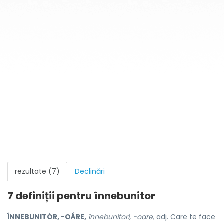
rezultate (7)
Declinări
7 definiții pentru
înnebunitor
ÎNNEBUNITÓR, -OÁRE,
înnebunitori, -oare,
adj.
Care te face