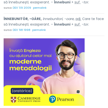
să înnebunești; exasperant. –
Înnebuni
+
suf.
-tor.
sursa:
DEX '09 2009
permalink
ÎNNEBUNITÓR, -OÁRE,
înnebunitori, -oare,
adj.
Care te face
să înnebunești; exasperant. –
Înnebuni
+
suf.
-tor.
sursa:
DEX '98 1998
permalink