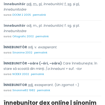
înnebunitór
adj.
m.
,
pl.
înnebunitóri;
f.
sg.
și
pl.
înnebunitoáre
sursa:
DOOM 2 2005
permalink
înnebunitór
adj. m., pl.
înnebunitóri;
f. sg. și pl.
înnebunitoáre
sursa:
Ortografic 2002
permalink
ÎNNEBUNITÓR
adj. v.
exasperant.
sursa:
Sinonime 2002
permalink
ÎNNEBUNITÓR ~oáre (~óri, ~oáre)
Care înnebunește; în
stare să scoată din minți. /
a înnebuni +
suf.
~tor
sursa:
NODEX 2002
permalink
ÎNNEBUNIT
O
R
adj.
exasperant. (Un zgomot ~.)
sursa:
Sinonime82 1982
permalink
înnebunitor dex online | sinonim