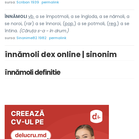
sursa:
Scriban 1939
permalink
ÎNNĂMOL
I
vb.
a se împotmoli, a se îngloda, a se nămoli, a
se noroi, (rar) a se înnoroi, (
pop.
) a se potmoli, (
reg.
) a se
întina.
(Căruța s-a ~ în drum.)
sursa:
Sinonime82 1982
permalink
înnămoli dex online | sinonim
înnămoli definitie