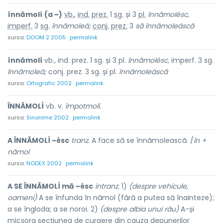
înnămolí
(a ~)
vb.
,
ind.
prez.
1
sg.
și 3
pl.
înnămolésc,
imperf.
3
sg.
înnămoleá;
conj.
prez.
3
să
înnămoleáscă
sursa:
DOOM 2 2005
permalink
înnămolí
vb., ind. prez. 1 sg. și 3 pl.
înnămolésc,
imperf. 3 sg.
înnămoleá;
conj. prez. 3 sg. și pl.
înnămoleáscă
sursa:
Ortografic 2002
permalink
ÎNNĂMOLÍ
vb. v.
împotmoli.
sursa:
Sinonime 2002
permalink
A ÎNNĂMOLÍ ~ésc
tranz.
A face să se înnămolească. /
în +
nămol
sursa:
NODEX 2002
permalink
A SE ÎNNĂMOLÍ mă ~ésc
intranz.
1)
(despre vehicule,
oameni)
A se înfunda în nămol (fără a putea să înainteze);
a se îngloda; a se noroi. 2)
(despre albia unui râu)
A-și
micșora secțiunea de curgere din cauza depunerilor