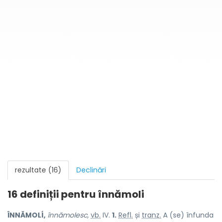
rezultate (16)
Declinări
16 definiții pentru
înnămoli
ÎNNĂMOLÍ,
înnămolesc,
vb.
IV.
1.
Refl.
și
tranz.
A (se) înfunda