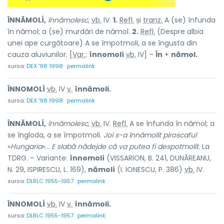
ÎNNĂMOLÍ,
înnămolesc,
vb.
IV.
1.
Refl.
și
tranz.
A (se) înfunda
în nămol; a (se) murdări de nămol.
2.
Refl.
(Despre albia
unei ape curgătoare) A se împotmoli, a se îngusta din
cauza aluviunilor. [
Var.
:
înnomolí
vb.
IV] –
În
+
nămol.
sursa:
DEX '98 1998
permalink
ÎNNOMOLÍ
vb.
IV
v.
înnămoli.
sursa:
DEX '98 1998
permalink
ÎNNĂMOLÍ,
înnămolesc,
vb.
IV.
Refl.
A se înfunda în nămol; a
se îngloda, a se împotmoli.
Joi s-a înnămolit piroscaful
«
Hungaria
»...
E slabă nădejde că va putea fi despotmolit.
La
TDRG. – Variante:
înnomolí
(VISSARION, B. 241, DUNĂREANU,
N. 29, ISPIRESCU, L. 169),
nămolí
(I. IONESCU, P. 386)
vb.
IV.
sursa:
DLRLC 1955-1957
permalink
ÎNNOMOLÍ
vb.
IV
v.
înnămoli.
sursa:
DLRLC 1955-1957
permalink