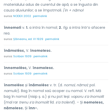
materialului adus de curentul de apă; a se îngusta din
cauza aluviunilor; a se împotmoli. /
în + nămol
sursa:
NODEX 2002
permalink
înnomolì
v.
1.
a intra în nomol;
2.
fig.
a intra într’o afacere
rea.
sursa:
Șăineanu, ed. VI 1929
permalink
înămolésc,
V.
înomolesc.
sursa:
Scriban 1939
permalink
înnomolésc,
V.
înomolesc.
sursa:
Scriban 1939
permalink
înomolésc
și
înămolésc
v. tr. (d.
nomol, nămol;
pol.
namulic
). Bag în nomol saŭ acoper cu nomol. V. refl. Mă
bag în nomol (nisip ș. a.) și nu pot ĭeși:
vaporu s’a înomolit
(maĭ rar
trenu s’a înomolit
îld.
s’a troĭenit
). – Și
nomolesc,
nămolesc.
Și
înn-.