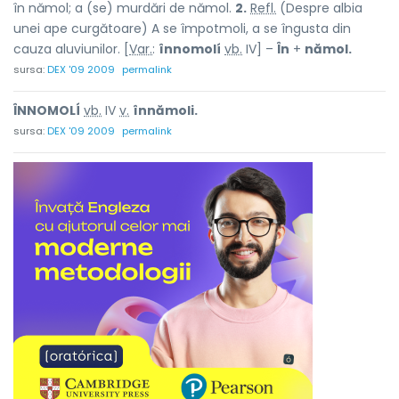
în nămol; a (se) murdări de nămol.
2.
Refl.
(Despre albia
unei ape curgătoare) A se împotmoli, a se îngusta din
cauza aluviunilor. [
Var.
:
înnomolí
vb.
IV] –
În
+
nămol.
sursa:
DEX '09 2009
permalink
ÎNNOMOLÍ
vb.
IV
v.
înnămoli.
sursa:
DEX '09 2009
permalink