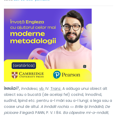
1
ÎNNĂDÍ
,
înnădesc,
vb.
IV.
Tranz.
A adăuga unui obiect alt
obiect sau o bucată (de același fel) cosînd, înnodînd,
sudînd, lipind etc. pentru a-l mări sau a-l lungi; a lega sau a
coase unul de altul.
A înnădit rochia.
▭
Brîile își înnădiră, De
picioare îl legară.
PANN, P. V. I 84.
Ba căpestre mi-a-nnădit,