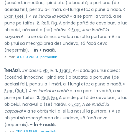
(cosând, înnodând, lipind etc.) o bucată, o porțiune (de
același fel), pentru a-l mări, a-l lungi etc.; a pune o nadă. ◊
Expr.
(
Refl.
)
A se înnădi la vorbă
= a se porni la vorbă, a se
pune pe taifas.
2.
Refl.
Fig.
A prinde poftă de ceva bun, a lua
obiceiul, năravul; a (se) nărăvi. ◊
Expr.
A se înnădi la
cașcaval
= a se obrăznici, a-și lua nasul la purtare. ♦ A se
obișnui să meargă prea des undeva, să facă ceva
(nepermis). –
În
+
nadă.
sursa:
DEX '09 2009
permalink
ÎNNĂDÍ,
înnădesc,
vb.
IV.
1.
Tranz.
A-i adăuga unui obiect
(cosând, înnodând, lipind etc.) o bucată, o porțiune (de
același fel), pentru a-l mări, a-l lungi etc.; a pune o nadă. ◊
Expr.
(
Refl.
)
A se înnădi la vorbă
= a se porni la vorbă, a se
pune pe taifas.
2.
Refl.
Fig.
A prinde poftă de ceva bun, a lua
obiceiul, năravul; a (se) nărăvi. ◊
Expr.
A se înnădi la
cașcaval
= a se obrăznici, a-și lua nasul la purtare. ♦ A se
obișnui să meargă prea des undeva, să facă ceva
(nepermis). –
În
+
nadă.
sursa:
DEX '98 1998
permalink