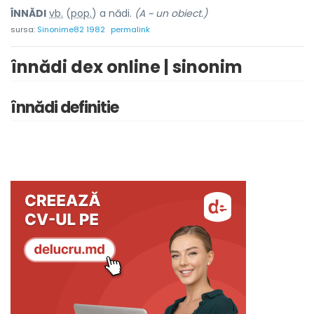
ÎNNĂD
I
vb.
(
pop.
) a nădi.
(A ~ un obiect.)
sursa:
Sinonime82 1982
permalink
înnădi dex online | sinonim
înnădi definitie