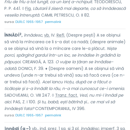
Frîu de frîu a tot lungit, ca un lanț a-nchipuit.
TEODORESCU,
P. P. 441. ◊
Fig.
Lăutarii îi ziseră mai departe, ca să înnădească
veselia întreruptă.
CAMIL PETRESCU, O. II 82.
sursa:
DLRLC 1955-1957
permalink
2
ÎNNĂDÍ
,
înnădesc,
vb.
IV.
Refl.
(Despre pești) A se obișnui
să vină la mîncarea ce li s-a dat ca nadă; (despre animale)
a se obișnui să vină la o mîncare care le-a plăcut.
Niște
porci, spărgînd gardul într-un loc, se înnădise în grădină la
păpușoi.
CREANGĂ, A. 123.
O vulpe la țăran se înnădise-
odată.
DONICI, F. 39. ♦ (Despre oameni) A se obișnui să vină
undeva (unde n-ar trebui să vină) sau să facă ceva (ce n-
ar trebui să facă).
Acel Iancu Hoțu, după ce a făcut o
ticăloșie și s-a înnădit la rău, n-a mai cunoscut ce-i omenia.
SADOVEANU, O. VIII 247. ◊
Tranz. fact.
Vezi, nu mi-l înnădi pe
aici.
PAS, Z. I 100.
Și tu, babă, ești bătrînă și... ce mai vii să
înnădești fata?
CONTEMPORANUL, IV 396.
sursa:
DLRLC 1955-1957
permalink
înnădí
(a ~)
vb.
,
ind.
prez.
1
sg.
și 3
pl.
înnădésc,
imperf.
3
sg.