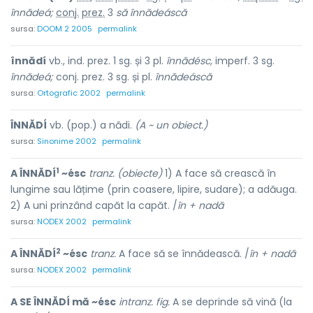
înnădeá;
conj.
prez.
3
să
înnădeáscă
sursa:
DOOM 2 2005
permalink
înnădí
vb., ind. prez. 1 sg. și 3 pl.
înnădésc,
imperf. 3 sg.
înnădeá;
conj. prez. 3 sg. și pl.
înnădeáscă
sursa:
Ortografic 2002
permalink
ÎNNĂDÍ
vb. (pop.) a nădi.
(A ~ un obiect.)
sursa:
Sinonime 2002
permalink
1
A ÎNNĂDÍ
~ésc
tranz. (obiecte)
1) A face să crească în
lungime sau lățime (prin coasere, lipire, sudare); a adăuga.
2) A uni prinzând capăt la capăt. /
în + nadă
sursa:
NODEX 2002
permalink
2
A ÎNNĂDÍ
~ésc
tranz.
A face să se înnădească. /
în + nadă
sursa:
NODEX 2002
permalink
A SE ÎNNĂDÍ mă ~ésc
intranz. fig.
A se deprinde să vină (la