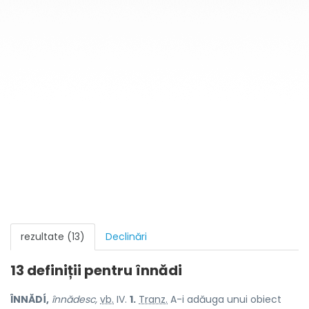
rezultate (13)
Declinări
13 definiții pentru
înnădi
ÎNNĂDÍ,
înnădesc,
vb.
IV.
1.
Tranz.
A-i adăuga unui obiect