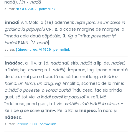
nadă). /
în + nadă
sursa:
NODEX 2002
permalink
înnădì
v.
1.
Mold. a (se) ademeni:
niște porci se înnădise în
grădină la păpușoiu
CR.;
2.
a coase margine de margine, a
înnoda cele două căpătâie;
3.
fig.
a înfira:
povestea își
înnădi
PANN. [V.
nadă
].
sursa:
Șăineanu, ed. VI 1929
permalink
înădésc,
a
-í
v. tr. (d.
nadă
saŭ sîrb.
náditi,
a lipi de,
nadeti,
a înădi; bg.
nadam,
rut.
náditi
). Împreun, leg, lipesc o bucată
de alta, maĭ pun o bucată ca să fac maĭ lung:
a înădi o
haĭnă, un lemn, un drug. Fig.
Amplific, scornesc de la mine:
a înădi o poveste, o vorbă auzită.
Îndulcesc, fac să prindă
gust, să tot vie:
a înădi porciĭ la popușoĭ.
V. refl. Mă
îndulcesc, prind gust, tot vin:
vrăbiile s’aŭ înădit la cireșe.
–
Se zice și se scrie și
înn-.
Pe la Bz. și
înăjesc.
În nord și
nădesc.
sursa:
Scriban 1939
permalink