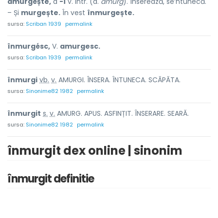
amurgéște,
a
-í
v. intr. (d.
amurg
). Înserează, se’ntunecă.
– Și
murgește.
În vest
înmurgește.
sursa:
Scriban 1939
permalink
înmurgésc,
V.
amurgesc.
sursa:
Scriban 1939
permalink
înmurg
i
vb.
v.
AMURGI. ÎNSERA. ÎNTUNECA. SCĂPĂTA.
sursa:
Sinonime82 1982
permalink
înmurg
i
t
s.
v.
AMURG. APUS. ASFINȚIT. ÎNSERARE. SEARĂ.
sursa:
Sinonime82 1982
permalink
înmurgit dex online | sinonim
înmurgit definitie