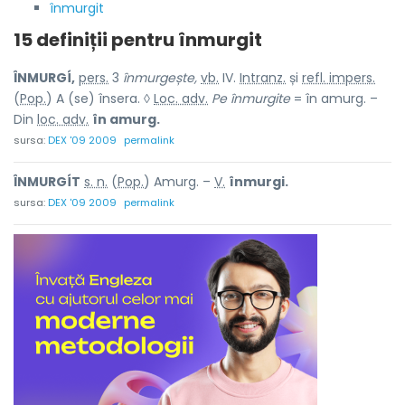
înmurgit
15 definiții pentru
înmurgit
ÎNMURGÍ,
pers.
3
înmurgește,
vb.
IV.
Intranz.
și
refl. impers.
(
Pop.
) A (se) însera. ◊
Loc. adv.
Pe înmurgite
= în amurg. –
Din
loc. adv.
în amurg.
sursa:
DEX '09 2009
permalink
ÎNMURGÍT
s. n.
(
Pop.
) Amurg. –
V.
înmurgi.
sursa:
DEX '09 2009
permalink