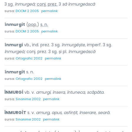
3
sg.
înmurgeá;
conj.
prez.
3
să
înmurgeáscă
sursa:
DOOM 2 2005
permalink
înmurgít
(
pop.
)
s. n.
sursa:
DOOM 2 2005
permalink
înmurgí
vb., ind. prez. 3 sg.
înmurgéște,
imperf. 3 sg.
înmurgeá;
conj. prez. 3 sg. și pl.
înmurgeáscă
sursa:
Ortografic 2002
permalink
înmurgít
s. n.
sursa:
Ortografic 2002
permalink
ÎNMURGÍ
vb. v.
amurgi, însera, întuneca, scăpăta.
sursa:
Sinonime 2002
permalink
ÎNMURGÍT
s. v.
amurg, apus, asfințit, înserare, seară.
sursa:
Sinonime 2002
permalink