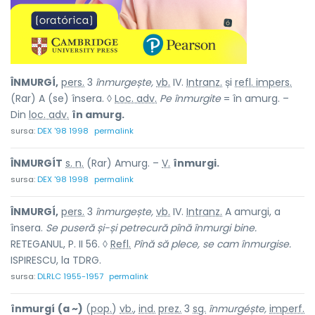
ÎNMURGÍ,
pers.
3
înmurgește,
vb.
IV.
Intranz.
și
refl. impers.
(Rar) A (se) însera. ◊
Loc. adv.
Pe înmurgite
= în amurg. –
Din
loc. adv.
în amurg.
sursa:
DEX '98 1998
permalink
ÎNMURGÍT
s. n.
(Rar) Amurg. –
V.
înmurgi.
sursa:
DEX '98 1998
permalink
ÎNMURGÍ,
pers.
3
înmurgește,
vb.
IV.
Intranz.
A amurgi, a
însera.
Se puseră și-și petrecură pînă înmurgi bine.
RETEGANUL, P. II 56. ◊
Refl.
Pînă să plece, se cam înmurgise.
ISPIRESCU, la TDRG.
sursa:
DLRLC 1955-1957
permalink
înmurgí
(a ~)
(
pop.
)
vb.
,
ind.
prez.
3
sg.
înmurgéște,
imperf.