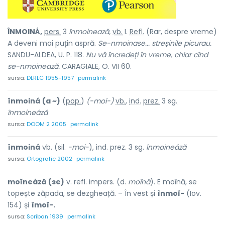
ÎNMOINÁ,
pers.
3
înmoinează,
vb.
I.
Refl.
(Rar, despre vreme)
A deveni mai puțin aspră.
Se-nmoinase... streșinile picurau.
SANDU-ALDEA, U. P. 118.
Nu vă încredeți în vreme, chiar cînd
se-nmoinează.
CARAGIALE, O. VII 60.
sursa:
DLRLC 1955-1957
permalink
înmoiná
(a ~)
(
pop.
)
(-moi-)
vb.
,
ind.
prez.
3
sg.
înmoineáză
sursa:
DOOM 2 2005
permalink
înmoiná
vb. (sil.
-moi-
), ind. prez. 3 sg.
înmoineáză
sursa:
Ortografic 2002
permalink
moĭneáză (se)
v. refl. impers. (d.
moĭnă
). E moĭnă, se
topește zăpada, se dezgheață. – În vest și
înmoĭ-
(Iov.
154) și
îmoĭ-.
sursa:
Scriban 1939
permalink