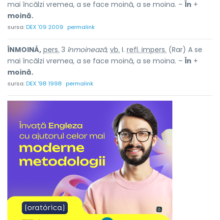
mai încălzi vremea, a se face moină, a se moina. –
În
+
moină.
sursa:
DEX '09 2009
permalink
ÎNMOINÁ,
pers.
3
înmoinează,
vb.
I.
refl. impers.
(Rar) A se
mai încălzi vremea, a se face moină, a se moina. –
În
+
moină.
sursa:
DEX '98 1998
permalink