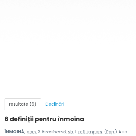
rezultate (6)
Declinări
6 definiții pentru
înmoina
ÎNMOINÁ,
pers.
3
înmoinează,
vb.
I.
refl. impers.
(
Pop.
) A se