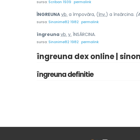
sursa:
Scriban 1939
permalink
ÎNGREUN
A
vb.
a împovăra, (
înv.
) a însărcina.
(A
sursa:
Sinonime82 1982
permalink
îngreun
a
vb.
v.
ÎNSĂRCINA.
sursa:
Sinonime82 1982
permalink
îngreuna dex online | sino
îngreuna definitie