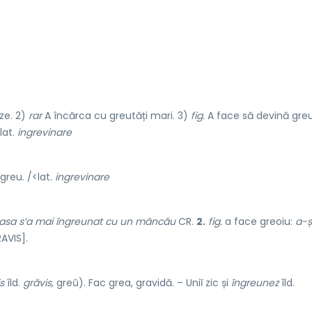
ze. 2)
rar
A încărca cu greutăți mari. 3)
fig.
A face să devină gre
lat.
ingrevinare
greu. /<lat.
ingrevinare
asa s’a mai îngreunat cu un mâncău
CR.
2.
fig.
a face greoiu:
a-ș
AVIS].
s
îld.
grăvis,
greŭ). Fac grea, gravidă. – Uniĭ zic și
îngreunez
îld.