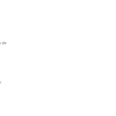
u de
i