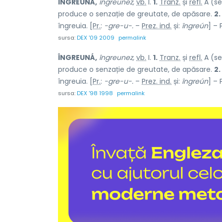
ÎNGREUNÁ,
îngreunez,
vb.
I.
1.
Tranz.
și
refl.
A (se
produce o senzație de greutate, de apăsare.
2.
îngreuia. [
Pr.
:
-gre-u-.
–
Prez. ind.
și:
îngreún
] – 
sursa:
DEX '09 2009
permalink
ÎNGREUNÁ,
îngreunez,
vb.
I.
1.
Tranz.
și
refl.
A (se
produce o senzație de greutate, de apăsare.
2.
îngreuia. [
Pr.
:
-gre-u-.
–
Prez. ind.
și:
îngreún
] – 
sursa:
DEX '98 1998
permalink