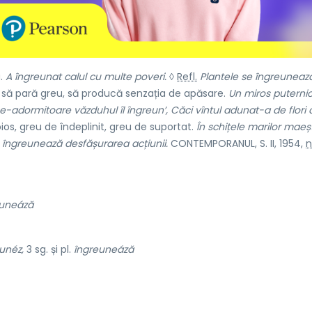
.
A îngreunat calul cu multe poveri.
◊
Refl.
Plantele se îngreuneaz
să pară greu, să producă senzația de apăsare.
Un miros puterni
e-adormitoare văzduhul îl îngreun’, Căci vîntul adunat-a de flori 
os, greu de îndeplinit, greu de suportat.
În schițele marilor maeștr
 îngreunează desfășurarea acțiunii.
CONTEMPORANUL, S. II, 1954,
n
euneáză
unéz,
3 sg. și pl.
îngreuneáză