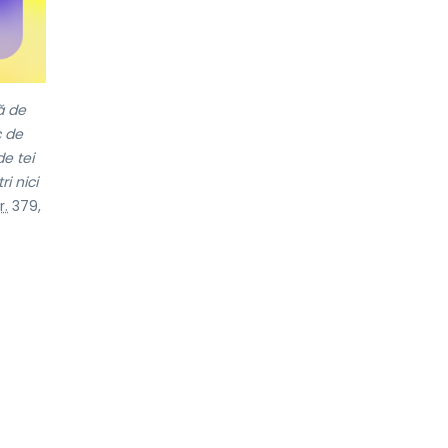
ă de
c de
de tei
i nici
r.
379,