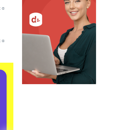
; a
; a