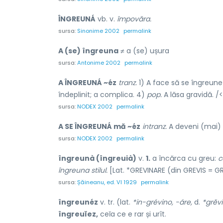
ÎNGREUNÁ
vb. v.
împovăra.
sursa:
Sinonime 2002
permalink
A (se) îngreuna
≠ a (se) ușura
sursa:
Antonime 2002
permalink
A ÎNGREUNÁ ~éz
tranz.
1) A face să se îngreune
îndeplinit; a complica. 4)
pop.
A lăsa gravidă. /<
sursa:
NODEX 2002
permalink
A SE ÎNGREUNÁ mă ~éz
intranz.
A deveni (mai) 
sursa:
NODEX 2002
permalink
îngreunà (îngreuià)
v.
1.
a încărca cu greu:
c
îngreuna stilul.
[Lat. *GREVINARE (din GREVIS = GR
sursa:
Șăineanu, ed. VI 1929
permalink
îngreunéz
v. tr. (lat.
*in-grévino, -áre,
d.
*grĕvi
îngreuĭez,
ceĭa ce e rar și urît.