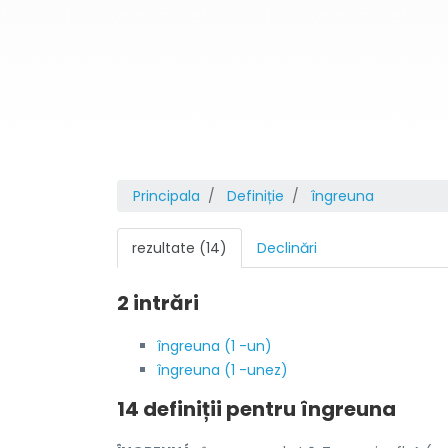
Principala
Definiție
îngreuna
rezultate (14)
Declinări
2 intrări
îngreuna (1 -un)
îngreuna (1 -unez)
14 definiții pentru
îngreuna