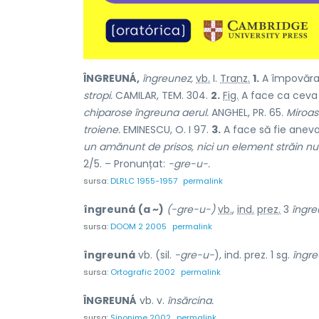
ÎNGREUNÁ,
îngreunez,
vb.
I.
Tranz.
1.
A împovăra
stropi.
CAMILAR, TEM. 304.
2.
Fig.
A face ca ceva 
chiparose îngreuna aerul.
ANGHEL, PR. 65.
Miroas
troiene.
EMINESCU, O. I 97.
3.
A face să fie anevoi
un amănunt de prisos, nici un element străin nu
2/5. – Pronunțat:
-gre-u-.
sursa:
DLRLC 1955-1957
permalink
îngreuná
(a ~)
(-gre-u-)
vb.
,
ind.
prez.
3
îngr
sursa:
DOOM 2 2005
permalink
îngreuná
vb. (sil.
-gre-u-
), ind. prez. 1 sg.
îngre
sursa:
Ortografic 2002
permalink
ÎNGREUNÁ
vb. v.
însărcina.
sursa:
Sinonime 2002
permalink