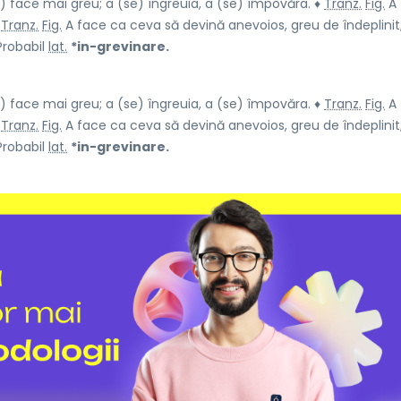
) face mai greu; a (se) îngreuia, a (se) împovăra. ♦
Tranz.
Fig.
A
Tranz.
Fig.
A face ca ceva să devină anevoios, greu de îndeplinit
Probabil
lat.
*in-grevinare.
) face mai greu; a (se) îngreuia, a (se) împovăra. ♦
Tranz.
Fig.
A
Tranz.
Fig.
A face ca ceva să devină anevoios, greu de îndeplinit
Probabil
lat.
*in-grevinare.