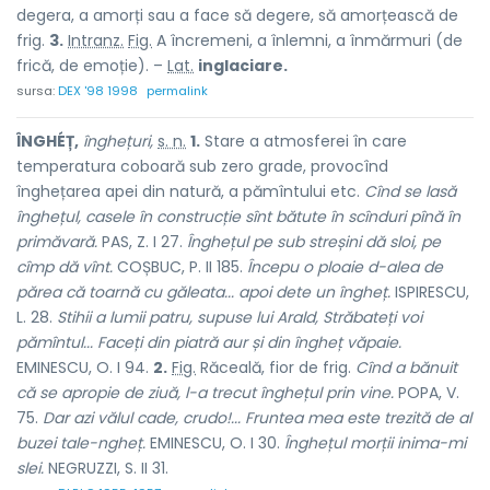
degera, a amorți sau a face să degere, să amorțească de
frig.
3.
Intranz.
Fig.
A încremeni, a înlemni, a înmărmuri (de
frică, de emoție). –
Lat.
inglaciare.
sursa:
DEX '98 1998
permalink
ÎNGHÉȚ,
înghețuri,
s. n.
1.
Stare a atmosferei în care
temperatura coboară sub zero grade, provocînd
înghețarea apei din natură, a pămîntului etc.
Cînd se lasă
înghețul, casele în construcție sînt bătute în scînduri pînă în
primăvară.
PAS, Z. I 27.
Înghețul pe sub streșini dă sloi, pe
cîmp dă vînt.
COȘBUC, P. II 185.
Începu o ploaie d-alea de
părea că toarnă cu găleata... apoi dete un îngheț.
ISPIRESCU,
L. 28.
Stihii a lumii patru, supuse lui Arald, Străbateți voi
pămîntul... Faceți din piatră aur și din îngheț văpaie.
EMINESCU, O. I 94.
2.
Fig.
Răceală, fior de frig.
Cînd a bănuit
că se apropie de ziuă, l-a trecut înghețul prin vine.
POPA, V.
75.
Dar azi vălul cade, crudo!... Fruntea mea este trezită de al
buzei tale-ngheț.
EMINESCU, O. I 30.
Înghețul morții inima-mi
slei.
NEGRUZZI, S. II 31.