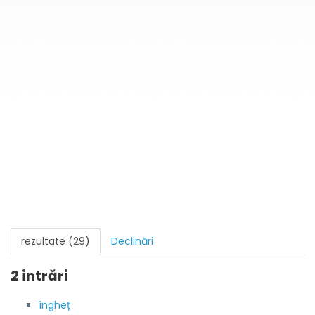
rezultate (29)
Declinări
2 intrări
îngheț