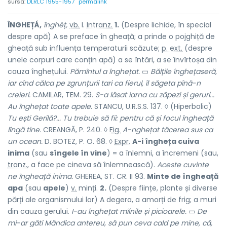
sursa:
DLRLC 1955-1957
permalink
ÎNGHEȚÁ,
înghéț,
vb.
I.
Intranz.
1.
(Despre lichide, în special
despre apă) A se preface în gheață; a prinde o pojghiță de
gheață sub influența temperaturii scăzute;
p. ext.
(despre
unele corpuri care conțin apă) a se întări, a se învîrtoșa din
cauza înghețului.
Pămîntul a înghețat.
▭
Bălțile înghețaseră,
iar cînd călca pe zgrunțurii tari ca fierul, îl săgeta pînă-n
creieri.
CAMILAR, TEM. 29.
S-a lăsat iarna cu zăpezi și geruri...
Au înghețat toate apele.
STANCU, U.R.S.S. 137. ◊ (Hiperbolic)
Tu ești Gerilă?... Tu trebuie să fii: pentru că și focul îngheață
lîngă tine.
CREANGĂ, P. 240. ◊
Fig.
A-nghețat tăcerea sus ca
un ocean.
D. BOTEZ, P. O. 68. ◊
Expr.
A-i îngheța cuiva
inima
(sau
sîngele în vine
) = a înlemni, a încremeni (sau,
tranz.
,
a face pe cineva să înlemnească).
Aceste cuvinte
ne îngheață inima.
GHEREA, ST. CR. II 93.
Minte de îngheață
apa
(sau
apele
)
v.
minți.
2.
(Despre ființe, plante și diverse
părți ale organismului lor) A degera, a amorți de frig; a muri
din cauza gerului.
I-au înghețat mîinile și picioarele.
▭
De
mi-ar găti Măndica antereu, să pun ceva cald pe mine, că,