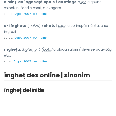
a minți de îngheață apele / de stinge
expr.
a spune
minciuni foarte mari, a exagera.
sursa:
Argou 2007
permalink
a-i îngheța
(
cuiva
)
rahatul
expr.
a se înspăimânta, a se
îngrozi.
sursa:
Argou 2007
permalink
îngheța,
îngheț
v. t.
(
pub.
)
a bloca salarii / diverse activități
[1]
etc.
sursa:
Argou 2007
permalink
îngheț dex online | sinonim
îngheț definitie