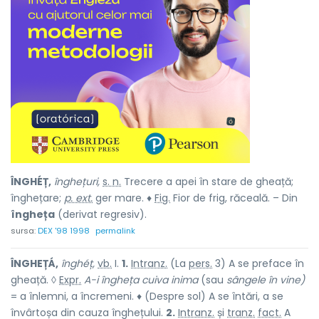
ÎNGHÉȚ,
înghețuri,
s. n.
Trecere a apei în stare de gheață;
înghețare;
p. ext.
ger mare. ♦
Fig.
Fior de frig, răceală. – Din
îngheța
(derivat regresiv).
sursa:
DEX '98 1998
permalink
ÎNGHEȚÁ,
înghéț,
vb.
I.
1.
Intranz.
(La
pers.
3) A se preface în
gheață. ◊
Expr.
A-i îngheța cuiva inima
(sau
sângele în vine)
= a înlemni, a încremeni. ♦ (Despre sol) A se întări, a se
învârtoșa din cauza înghețului.
2.
Intranz.
și
tranz.
fact.
A