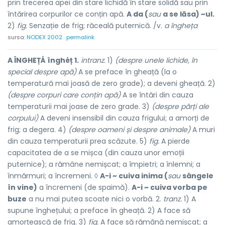
prin trecerea apei din stare lichidă în stare solidă sau prin
întărirea corpurilor ce conțin apă.
A da (
sau
a se lăsa) ~ul.
2)
fig.
Senzație de frig; răceală puternică. /v.
a îngheța
sursa:
NODEX 2002
permalink
A ÎNGHEȚÁ înghéț 1.
intranz.
1)
(despre unele lichide, în
special despre apă)
A se preface în gheață (la o
temperatură mai joasă de zero grade); a deveni gheață. 2)
(despre corpuri care conțin apă)
A se întări din cauza
temperaturii mai joase de zero grade. 3)
(despre părți ale
corpului)
A deveni insensibil din cauza frigului; a amorți de
frig; a degera. 4)
(despre oameni și despre animale)
A muri
din cauza temperaturii prea scăzute. 5)
fig.
A pierde
capacitatea de a se mișca (din cauza unor emoții
puternice); a rămâne nemișcat; a împietri; a înlemni; a
înmărmuri; a încremeni. ◊
A-i ~ cuiva inima (
sau
sângele
în vine)
a încremeni (de spaimă).
A-i ~ cuiva vorba pe
buze
a nu mai putea scoate nici o vorbă. 2.
tranz.
1) A
supune înghețului; a preface în gheață. 2) A face să
amorțească de frig. 3)
fig.
A face să rămână nemișcat; a