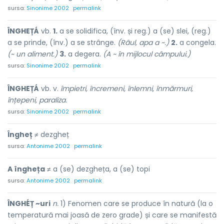
sursa:
Sinonime 2002
permalink
ÎNGHEȚÁ
vb.
1.
a se solidifica, (înv. și reg.) a (se) slei, (reg.)
a se prinde, (înv.) a se strânge.
(Râul, apa a ~.)
2.
a congela.
(~ un aliment.)
3.
a degera.
(A ~ în mijlocul câmpului.)
sursa:
Sinonime 2002
permalink
ÎNGHEȚÁ
vb. v.
împietri, încremeni, înlemni, înmărmuri,
înțepeni, paraliza.
sursa:
Sinonime 2002
permalink
Îngheț
≠ dezgheț
sursa:
Antonime 2002
permalink
A îngheța
≠ a (se) dezgheța, a (se) topi
sursa:
Antonime 2002
permalink
ÎNGHÉȚ ~uri
n.
1) Fenomen care se produce în natură (la o
temperatură mai joasă de zero grade) și care se manifestă