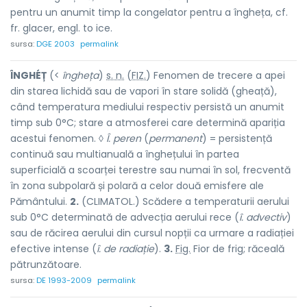
pentru un anumit timp la congelator pentru a îngheța, cf.
fr.
glacer,
engl.
to ice.
sursa:
DGE 2003
permalink
ÎNGHÉȚ
(<
îngheța
)
s. n.
(
FIZ.
) Fenomen de trecere a apei
din starea lichidă sau de vapori în stare solidă (gheață),
când temperatura mediului respectiv persistă un anumit
timp sub 0°C; stare a atmosferei care determină apariția
acestui fenomen. ◊
Î. peren
(
permanent
) = persistență
continuă sau multianuală a înghețului în partea
superficială a scoarței terestre sau numai în sol, frecventă
în zona subpolară și polară a celor două emisfere ale
Pământului.
2.
(CLIMATOL.) Scădere a temperaturii aerului
sub 0°C determinată de advecția aerului rece (
î. advectiv
)
sau de răcirea aerului din cursul nopții ca urmare a radiației
efective intense (
î. de radiație
).
3.
Fig.
Fior de frig; răceală
pătrunzătoare.
sursa:
DE 1993-2009
permalink