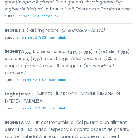
gheață:
apa a înghețat.
Prind gheață:
rîu a înghețat. Fig.
Îngheț de frică,
mĭ-e foarte frică, înlemnesc, înmărmuresc.
sursa:
Scriban 1939
permalink
ÎNGH
E
Ț
s.
(rar) înghețare.
(S-a produs ~ la sol.)
sursa:
Sinonime82 1982
permalink
ÎNGHEȚ
A
vb.
1.
a se solidifica, (
înv.
și
reg.
) a (se) slei, (
reg.
)
a se pr
i
nde, (
înv.
) a se str
î
nge.
(Rîul, noroiul a ~.)
2.
a
congela.
(~ un aliment.)
3.
a degera.
(A ~ în mijlocul
cîmpului.)
sursa:
Sinonime82 1982
permalink
îngheț
a
vb.
v.
ÎMPIETRI. ÎNCREMENI. ÎNLEMNI. ÎNMĂRMURI.
ÎNȚEPENI. PARALIZA.
sursa:
Sinonime82 1982
permalink
ÎNGHEȚÁ
vb. I. În gastronomie, a răci puternic un aliment
pentru a-l solidifica, respectiv a căpăta aspect de gheață
sau de înghețată; în expr. curentă: a pune un aliment