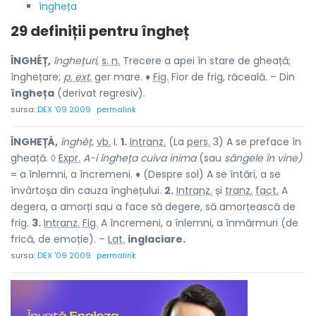
îngheța
29 definiții pentru
îngheț
ÎNGHÉȚ,
înghețuri,
s. n.
Trecere a apei în stare de gheață;
înghețare;
p. ext.
ger mare. ♦
Fig.
Fior de frig, răceală. – Din
îngheța
(derivat regresiv).
sursa:
DEX '09 2009
permalink
ÎNGHEȚÁ,
înghéț,
vb.
I.
1.
Intranz.
(La
pers.
3) A se preface în
gheață. ◊
Expr.
A-i îngheța cuiva inima
(sau
sângele în vine)
= a înlemni, a încremeni. ♦ (Despre sol) A se întări, a se
învârtoșa din cauza înghețului.
2.
Intranz.
și
tranz.
fact.
A
degera, a amorți sau a face să degere, să amorțească de
frig.
3.
Intranz.
Fig.
A încremeni, a înlemni, a înmărmuri (de
frică, de emoție). –
Lat.
inglaciare.
sursa:
DEX '09 2009
permalink