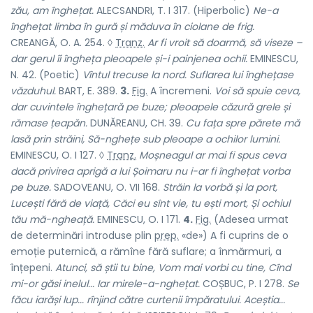
zău, am înghețat.
ALECSANDRI, T. I 317. (Hiperbolic)
Ne-a
înghețat limba în gură și măduva în ciolane de frig.
CREANGĂ, O. A. 254. ◊
Tranz.
Ar fi vroit să doarmă, să viseze –
dar gerul îi îngheța pleoapele și-i painjenea ochii.
EMINESCU,
N. 42. (Poetic)
Vîntul trecuse la nord. Suflarea lui înghețase
văzduhul.
BART, E. 389.
3.
Fig.
A încremeni.
Voi să spuie ceva,
dar cuvintele înghețară pe buze; pleoapele căzură grele și
rămase țeapăn.
DUNĂREANU, CH. 39.
Cu fața spre părete mă
lasă prin străini, Să-nghețe sub pleoape a ochilor lumini.
EMINESCU, O. I 127. ◊
Tranz.
Moșneagul ar mai fi spus ceva
dacă privirea aprigă a lui Șoimaru nu i-ar fi înghețat vorba
pe buze.
SADOVEANU, O. VII 168.
Străin la vorbă și la port,
Lucești fără de viață, Căci eu sînt vie, tu ești mort, Și ochiul
tău mă-ngheață.
EMINESCU, O. I 171.
4.
Fig.
(Adesea urmat
de determinări introduse plin
prep.
«de») A fi cuprins de o
emoție puternică, a rămîne fără suflare; a înmărmuri, a
înțepeni.
Atunci, să știi tu bine, Vom mai vorbi cu tine, Cînd
mi-or găsi inelul...
Iar mirele-a-nghețat.
COȘBUC, P. I 278.
Se
făcu iarăși lup... rînjind către curtenii împăratului. Aceștia...