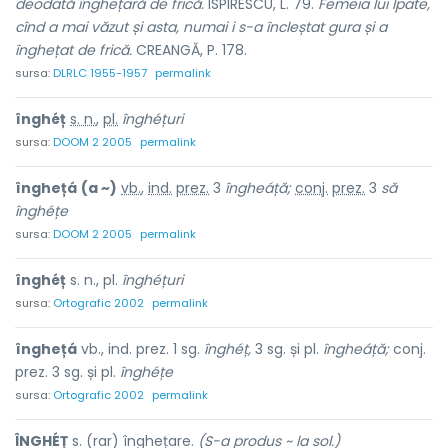
deodată înghețară de frică.
ISPIRESCU, L. 79.
Femeia lui Ipate,
cînd a mai văzut și asta, numai i s-a încleștat gura și a
înghețat de frică.
CREANGĂ, P. 178.
sursa:
DLRLC 1955-1957
permalink
înghéț
s. n.
,
pl.
înghéțuri
sursa:
DOOM 2 2005
permalink
înghețá
(a ~)
vb.
,
ind.
prez.
3
îngheáță;
conj.
prez.
3
să
înghéțe
sursa:
DOOM 2 2005
permalink
înghéț
s. n., pl.
înghéțuri
sursa:
Ortografic 2002
permalink
înghețá
vb., ind. prez. 1 sg.
înghéț,
3 sg. și pl.
îngheáță;
conj.
prez. 3 sg. și pl.
înghéțe
sursa:
Ortografic 2002
permalink
ÎNGHÉȚ
s. (rar) înghețare.
(S-a produs ~ la sol.)