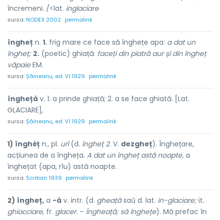
încremeni. /<lat.
inglaciare
sursa:
NODEX 2002
permalink
îngheț
n.
1.
frig mare ce face să înghețe apa:
a dat un
îngheț;
2.
(poetic) ghiață:
faceți din piatră aur și din îngheț
văpaie
EM.
sursa:
Șăineanu, ed. VI 1929
permalink
înghețà
v. 1. a prinde ghiață; 2. a se face ghiată. [Lat.
GLACIARE],
sursa:
Șăineanu, ed. VI 1929
permalink
1) înghéț
n., pl.
urĭ
(d.
îngheț 2.
V.
dezgheț
). Înghețare,
acțiunea de a îngheța.
A dat un îngheț astă noapte,
a
înghețat (apa, rîu) astă noapte.
sursa:
Scriban 1939
permalink
2) îngheț,
a
-á
v. intr. (d.
gheață
saŭ d. lat.
in-glaciare;
it.
ghiacciare,
fr.
glacer.
–
Îngheață; să înghețe
). Mă prefac în