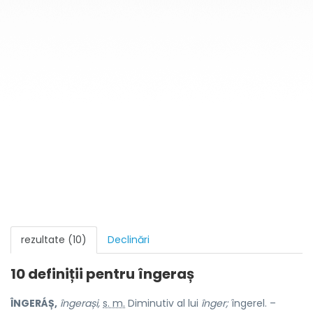
rezultate (10)
Declinări
10 definiții pentru
îngeraș
ÎNGERÁȘ,
îngerași,
s. m.
Diminutiv al lui
înger;
îngerel. –