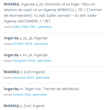
ÎNGERÁȘ,
îngerași,
s. m.
Diminutiv al lui
înger.
Făcu un
dolofan de copil, ca un îngeraș.
ISPIRESCU, L. 121. ◊ (Termen
de dezmierdare)
Tu ești, iubite Leonaș? – Eu sînt, iubite
îngeraș.
ALECSANDRI, T. I 187.
sursa:
DLRLC 1955-1957
permalink
îngeráș
s. m.
,
pl.
îngeráși
sursa:
DOOM 2 2005
permalink
îngeráș
s. m., pl.
îngeráși
sursa:
Ortografic 2002
permalink
ÎNGERÁȘ
s. (rar) îngerel.
sursa:
Sinonime 2002
permalink
îngeráș
m. Înger mic. Termin de alintătură.
sursa:
Scriban 1939
permalink
ÎNGER
A
Ș
s.
(rar) înger
e
l.