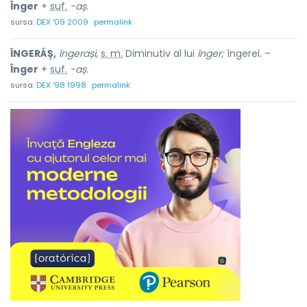
Înger
+
suf.
-aș.
sursa:
DEX '09 2009
permalink
ÎNGERÁȘ,
îngerași,
s. m.
Diminutiv al lui
înger;
îngerel. –
Înger
+
suf.
-aș.
sursa:
DEX '98 1998
permalink