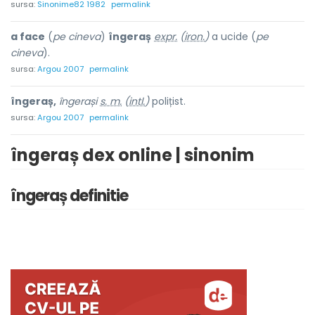
sursa:
Sinonime82 1982
permalink
a face
(
pe cineva
)
îngeraș
expr.
(
iron.
)
a ucide (
pe
cineva
).
sursa:
Argou 2007
permalink
îngeraș,
îngerași
s. m.
(
intl.
)
polițist.
sursa:
Argou 2007
permalink
îngeraș dex online | sinonim
îngeraș definitie