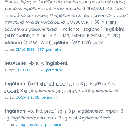
Frunza tînjea, se îngălbenea; celelalte, de pe același copac,
parcă se îngălbeniseră și mai repede.
GÎRLEANU, L. 42.
Ionel
zicea, Însă cum zicea, El îngălbenea Și rău îi părea C-a vorbit
minciună, N-a zis vorbă bună.
COȘBUC, P. II 158. ◊
Tranz.
Soarele a îngălbenit hîrtia.
– Variante: (regional)
îngălbiní
(ALECSANDRI, P. P. 90, id. P. III 143, JARNÍK-BÎRSEANU, D. 212),
gălbení
(RUSSO, O. 51),
gălbiní
(ȘEZ. I 171)
vb.
IV.
sursa:
DLRLC 1955-1957
permalink
ÎNGĂLBINÍ,
vb.
IV
v.
îngălbeni.
sursa:
DLRLC 1955-1957
permalink
îngălbení
(a ~)
vb.
,
ind.
prez.
1
sg.
și 3
pl.
îngălbenésc,
imperf.
3
sg.
îngălbeneá;
conj.
prez.
3
să îngălbeneáscă
sursa:
DOOM 2 2005
permalink
îngălbení
vb., ind. prez. 1 sg. și 3 pl.
îngălbenésc,
imperf. 3
sg.
îngălbeneá;
conj. prez. 3 sg. și pl.
îngălbeneáscă
sursa:
Ortografic 2002
permalink