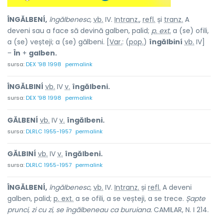
ÎNGĂLBENÍ,
îngălbenesc,
vb.
IV.
Intranz.
,
refl.
și
tranz.
A
deveni sau a face să devină galben, palid;
p. ext.
a (se) ofili,
a (se) veșteji; a (se) gălbeni. [
Var.
: (
pop.
)
îngălbiní
vb.
IV]
–
În
+
galben.
sursa:
DEX '98 1998
permalink
ÎNGĂLBINÍ
vb.
IV
v.
îngălbeni.
sursa:
DEX '98 1998
permalink
GĂLBENÍ
vb.
IV
v.
îngălbeni.
sursa:
DLRLC 1955-1957
permalink
GĂLBINÍ
vb.
IV
v.
îngălbeni.
sursa:
DLRLC 1955-1957
permalink
ÎNGĂLBENÍ,
îngălbenesc,
vb.
IV.
Intranz.
și
refl.
A deveni
galben, palid;
p. ext.
a se ofili, a se veșteji, a se trece.
Șapte
prunci, zi cu zi, se îngălbeneau ca buruiana.
CAMILAR, N. I 214.