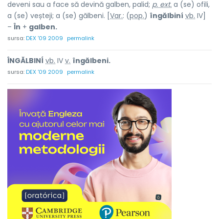
deveni sau a face să devină galben, palid;
p. ext.
a (se) ofili,
a (se) veșteji; a (se) gălbeni. [
Var.
: (
pop.
)
îngălbiní
vb.
IV]
–
În
+
galben.
sursa:
DEX '09 2009
permalink
ÎNGĂLBINÍ
vb.
IV
v.
îngălbeni.
sursa:
DEX '09 2009
permalink