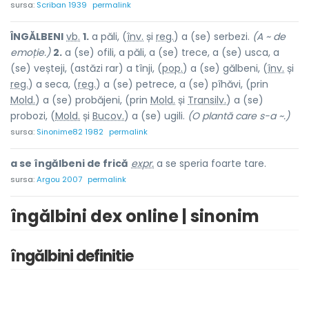
sursa:
Scriban 1939
permalink
ÎNGĂLBEN
I
vb.
1.
a păli, (
înv.
și
reg.
) a (se) serbezi.
(A ~ de
emoție.)
2.
a (se) ofili, a păli, a (se) trece, a (se) usca, a
(se) veșteji, (astăzi rar) a tînji, (
pop.
) a (se) gălbeni, (
înv.
și
reg.
) a seca, (
reg.
) a (se) petr
e
ce, a (se) pîhăvi, (prin
Mold.
) a (se) probăjeni, (prin
Mold.
și
Transilv.
) a (se)
probozi, (
Mold.
și
Bucov.
) a (se) ugili.
(O plantă care s-a ~.)
sursa:
Sinonime82 1982
permalink
a se îngălbeni de frică
expr.
a se speria foarte tare.
sursa:
Argou 2007
permalink
îngălbini dex online | sinonim
îngălbini definitie