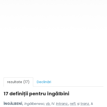
rezultate (17)
Declinări
17 definiții pentru
îngălbini
ÎNGĂLBENÍ,
îngălbenesc,
vb.
IV.
Intranz.
,
refl.
și
tranz.
A