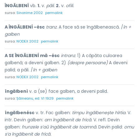
ÎNGĂLBENÍ
vb.
1.
v.
păli.
2.
v.
ofili.
sursa:
Sinonime 2002
permalink
A ÎNGĂLBENÍ ~ésc
tranz.
A face să se îngălbenească. /
în +
galben
sursa:
NODEX 2002
permalink
A SE ÎNGĂLBENÍ mă ~ésc
intranz.
1) A căpăta culoarea
galbenă; a deveni galben. 2)
(despre persoane)
A deveni
palid; a păli. /
în + galben
sursa:
NODEX 2002
permalink
îngălbenì
v. a (se) face galben, a deveni palid.
sursa:
Șăineanu, ed. VI 1929
permalink
îngălbenésc
v. tr. Fac galben:
timpu îngălbenește hîrtia.
V.
intr. Devin galben:
am îngălbenit de frică.
V. refl. Devin
galben:
frunzele s’aŭ îngălbenit de toamnă.
Devin palid:
omu
s’a îngălbenit de frică.