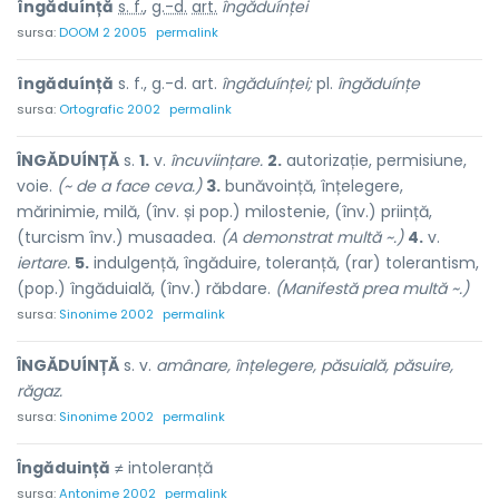
îngăduínță
s. f.
,
g.-d.
art.
îngăduínței
sursa:
DOOM 2 2005
permalink
îngăduínță
s. f., g.-d. art.
îngăduínței;
pl.
îngăduínțe
sursa:
Ortografic 2002
permalink
ÎNGĂDUÍNȚĂ
s.
1.
v.
încuviințare.
2.
autorizație, permisiune,
voie.
(~ de a face ceva.)
3.
bunăvoință, înțelegere,
mărinimie, milă, (înv. și pop.) milostenie, (înv.) priință,
(turcism înv.) musaadea.
(A demonstrat multă ~.)
4.
v.
iertare.
5.
indulgență, îngăduire, toleranță, (rar) tolerantism,
(pop.) îngăduială, (înv.) răbdare.
(Manifestă prea multă ~.)
sursa:
Sinonime 2002
permalink
ÎNGĂDUÍNȚĂ
s. v.
amânare, înțelegere, păsuială, păsuire,
răgaz.
sursa:
Sinonime 2002
permalink
Îngăduință
≠ intoleranță
sursa:
Antonime 2002
permalink