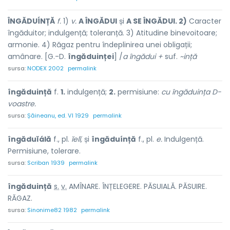
ÎNGĂDUÍNȚĂ
f.
1)
v.
A ÎNGĂDUI
și
A SE ÎNGĂDUI. 2)
Caracter
îngăduitor; indulgență; toleranță. 3) Atitudine binevoitoare;
armonie. 4) Răgaz pentru îndeplinirea unei obligații;
amânare. [G.-D.
îngăduinței
] /
a îngădui +
suf.
~ință
sursa:
NODEX 2002
permalink
îngăduință
f.
1.
indulgență;
2.
permisiune:
cu îngăduința D-
voastre.
sursa:
Șăineanu, ed. VI 1929
permalink
îngăduĭálă
f., pl.
ĭelĭ,
și
îngăduínță
f., pl.
e.
Indulgență.
Permisiune, tolerare.
sursa:
Scriban 1939
permalink
îngădu
i
nță
s.
v.
AMÎNARE. ÎNȚELEGERE. PĂSUIALĂ. PĂSUIRE.
RĂGAZ.
sursa:
Sinonime82 1982
permalink