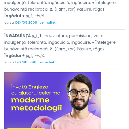
indulgență, toleranță, îngăduială, îngăduire. ♦ Înțelegere,
bunăvoință reciprocă.
2.
(
Fam.
, rar) Păsuire, răgaz. –
Îngădui
+
suf.
-ință.
sursa:
DEX '09 2009
permalink
ÎNGĂDUÍNȚĂ
s. f.
1.
Încuviințare, permisiune, voie;
indulgență, toleranță, îngăduială, îngăduire. ♦ Înțelegere,
bunăvoință reciprocă.
2.
(
Fam.
, rar) Păsuire, răgaz. –
Îngădui
+
suf.
-ință.
sursa:
DEX '98 1998
permalink