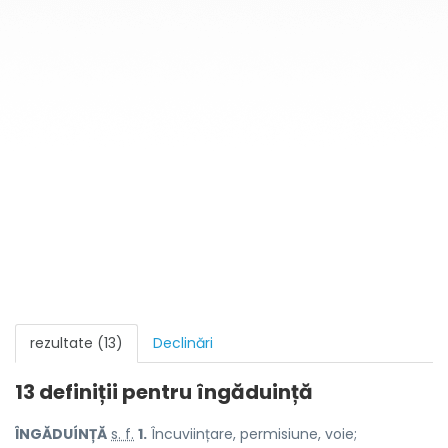
rezultate (13)
Declinări
13 definiții pentru
îngăduință
ÎNGĂDUÍNȚĂ
s. f.
1.
Încuviințare, permisiune, voie;