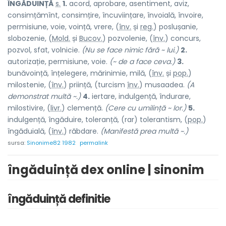
ÎNGĂDU
I
NȚĂ
s.
1.
acord, aprobare, asentiment, aviz,
consimțămînt, consimțire, încuviințare, învoială, învoire,
permisiune, voie, voință, vrere, (
înv.
și
reg.
) posluș
a
nie,
sloboz
e
nie, (
Mold.
și
Bucov.
) pozvol
e
nie, (
înv.
) conc
u
rs,
pozv
o
l, sfat, volnic
i
e.
(Nu se face nimic fără ~ lui.)
2.
autorizație, permisiune, voie.
(~ de a face ceva.)
3.
bunăvoință, înțelegere, mărinimie, milă, (
înv.
și
pop.
)
milost
e
nie, (
înv.
) pri
i
nță, (turcism
înv.
) musaade
a
.
(A
demonstrat multă ~.)
4.
iertare, indulgență, îndurare,
milostivire, (
livr.
) clem
e
nță.
(Cere cu umilință ~ lor.)
5.
indulgență, îngăduire, toleranță, (rar) tolerant
i
sm, (
pop.
)
îngădui
a
lă, (
înv.
) răbd
a
re.
(Manifestă prea multă ~.)
sursa:
Sinonime82 1982
permalink
îngăduință dex online | sinonim
îngăduință definitie