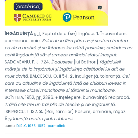
ÎNGĂDUÍNȚĂ
s. f.
Faptul de
a (se) îngădui.
1.
Încuviințare,
permisiune, voie.
Solul de la Rim păru a-și scutura fruntea
ca de o umbră și se întoarse iar cătră postelnic, cerîndu-i cu
ochii îngăduință să-și urmeze amîndoi sfatul început.
SADOVEANU, F. J. 724.
Îi adusese
[lui Bathori]
făgăduieli
mărețe de la împăratul și îngăduința căsătoriei lui atît de
mult dorită.
BĂLCESCU, O. II 54.
2.
Indulgență, toleranță.
Cei
care au atitudine de îngăduință față de chiaburi lovesc în
interesele clasei muncitoare și țărănimii muncitoare.
SCÎNTEIA, 1952,
nr.
2396. ♦ Înțelegere, bunăvoință reciprocă.
Trăiră cîte trei un trai plin de fericire și de îngăduință.
ISPIRESCU, L. 132.
3.
(Rar, familiar) Păsuire, amînare, răgaz.
Îngăduință pentru plata datoriei.
sursa:
DLRLC 1955-1957
permalink