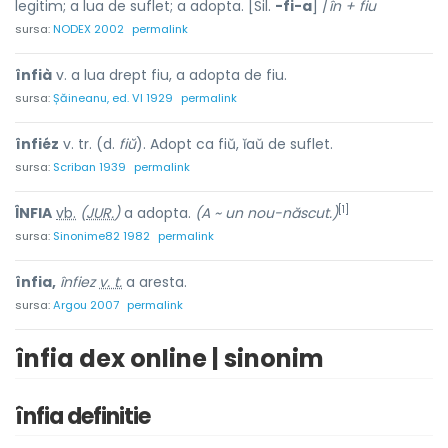
legitim; a lua de suflet; a adopta. [Sil.
-fi-a
] /
în + fiu
sursa:
NODEX 2002
permalink
înfià
v. a lua drept fiu, a adopta de fiu.
sursa:
Șăineanu, ed. VI 1929
permalink
înfiéz
v. tr. (d.
fiŭ
). Adopt ca fiŭ, ĭaŭ de suflet.
sursa:
Scriban 1939
permalink
[1]
ÎNFI
A
vb.
(
JUR.
)
a adopta.
(A ~ un nou-născut.)
sursa:
Sinonime82 1982
permalink
înfia,
înfiez
v. t.
a aresta.
sursa:
Argou 2007
permalink
înfia dex online | sinonim
înfia definitie