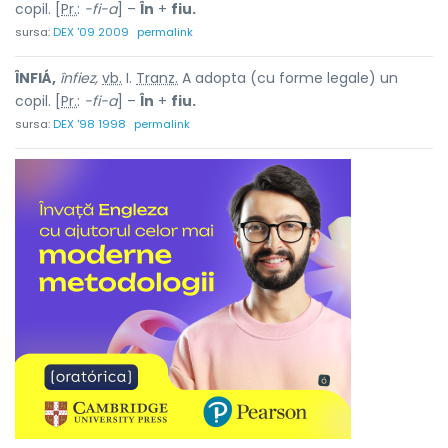
copil. [
Pr.
:
-fi-a
] –
În
+
fiu.
sursa:
DEX '09 2009
permalink
ÎNFIÁ,
înfiez,
vb.
I.
Tranz.
A adopta (cu forme legale) un
copil. [
Pr.
:
-fi-a
] –
În
+
fiu.
sursa:
DEX '98 1998
permalink