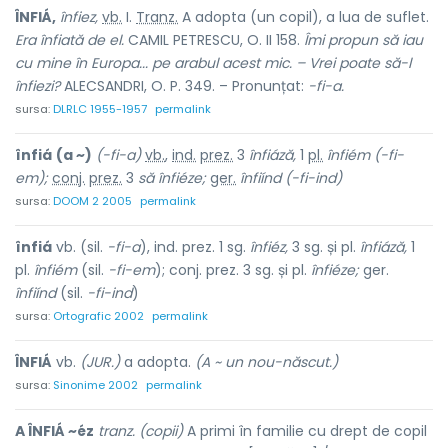
ÎNFIÁ,
înfiez,
vb.
I.
Tranz.
A adopta (un copil), a lua de suflet.
Era înfiată de el.
CAMIL PETRESCU, O. II 158.
Îmi propun să iau
cu mine în Europa... pe arabul acest mic. – Vrei poate să-l
înfiezi?
ALECSANDRI, O. P. 349. – Pronunțat:
-fi-a.
sursa:
DLRLC 1955-1957
permalink
înfiá
(a ~)
(-fi-a)
vb.
,
ind.
prez.
3
înfiáză,
1
pl.
înfiém
(-fi-
em);
conj.
prez.
3
să
înfiéze;
ger.
înfiínd
(-fi-ind)
sursa:
DOOM 2 2005
permalink
înfiá
vb. (sil.
-fi-a
), ind. prez. 1 sg.
înfiéz,
3 sg. și pl.
înfiáză,
1
pl.
înfiém
(sil.
-fi-em
); conj. prez. 3 sg. și pl.
înfiéze;
ger.
înfiínd
(sil.
-fi-ind
)
sursa:
Ortografic 2002
permalink
ÎNFIÁ
vb.
(JUR.)
a adopta.
(A ~ un nou-născut.)
sursa:
Sinonime 2002
permalink
A ÎNFIÁ ~éz
tranz. (copii)
A primi în familie cu drept de copil