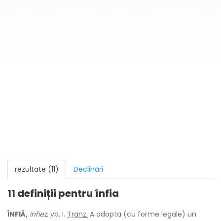
rezultate (11)
Declinări
11 definiții pentru
înfia
ÎNFIÁ,
înfiez,
vb.
I.
Tranz.
A adopta (cu forme legale) un