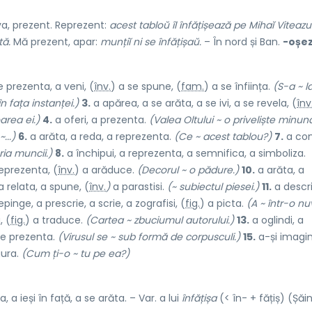
va, prezent. Reprezent:
acest tabloŭ îl înfățișează pe Mihaĭ Viteazu
tă.
Mă prezent, apar:
munțiĭ ni se înfățișaŭ.
– În nord și Ban.
-oșez
e prezenta, a veni, (
înv.
) a se sp
u
ne, (
fam.
) a se înființa.
(S-a ~ l
în fața instanței.)
3.
a apărea, a se arăta, a se ivi, a se revela, (
înv
area ei.)
4.
a oferi, a prezenta.
(Valea Oltului ~ o priveliște minun
...)
6.
a arăta, a reda, a reprezenta.
(Ce ~ acest tablou?)
7.
a con
ria muncii.)
8.
a închipui, a reprezenta, a semnifica, a simboliza.
reprezenta, (
înv.
) a arăd
u
ce.
(Decorul ~ o pădure.)
10.
a arăta, a
a relata, a spune, (
înv.
)
a parastisi.
(~ subiectul piesei.)
11.
a descri
dep
i
nge, a prescr
i
e, a scrie, a zografisi, (
fig.
) a picta.
(A ~ într-o nu
, (
fig.
) a trad
u
ce.
(Cartea ~ zbuciumul autorului.)
13.
a oglindi, a
e prezenta.
(Virusul se ~ sub formă de corpusculi.)
15.
a-și imagin
gura.
(Cum ți-o ~ tu pe ea?)
a, a ieși în față, a se arăta. – Var. a lui
înfățișa
(< în- + fățiș) (Șăi