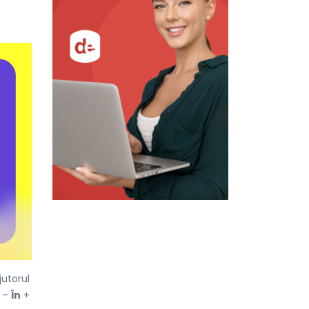
utorul
] –
În
+