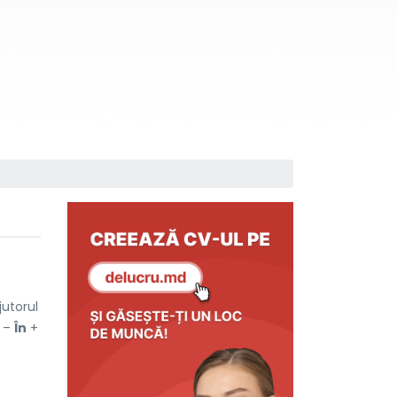
utorul
] –
În
+