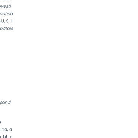
ovești.
 antică
 S. III
 bătaie
ișând
a
ina, a
.
14.
a