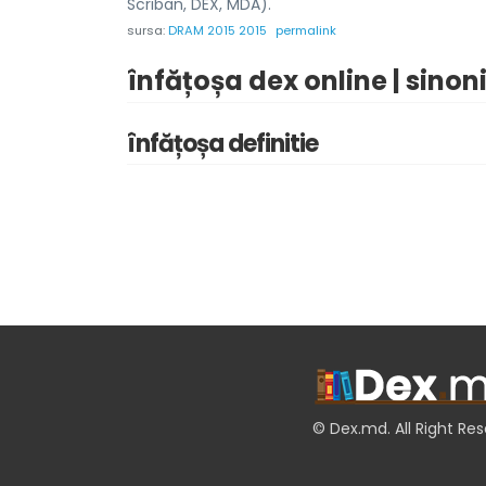
Scriban, DEX, MDA).
sursa:
DRAM 2015 2015
permalink
înfățoșa dex online | sino
înfățoșa definitie
© Dex.md. All Right Re