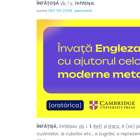
ÎNFĂȚOȘÁ
vb.
I
v.
înfățișa.
sursa:
DEX '09 2009
permalink
ÎNFĂȚIȘÁ,
înfățișez,
vb.
I.
1.
Refl.
și
tranz.
A (se) pr
cuvintelor, al culorilor etc.; a zugrăvi, a repreze