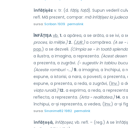
înfățișéz
v. tr. (d.
fățiș, față
). Supun vederiĭ cuĭ
refl. Mă prezent, compar:
mă înfățișez la judeca
sursa:
Scriban 1939
permalink
ÎNFĂȚIȘ
A
vb.
1.
a apărea, a se arăta, a se ivi, a s
proces, la miliție.)
2.
(
JUR.
)
a compărea.
(A se ~ 
pop.
) a se dezveli.
(Cîmpia se ~ in toată splendo
a ilustra, a imagina, a reprezenta.
(Acest desen ~
a prezenta, a zugrăvi.
(~ sugestiv în tablou bucu
(Aceste romburi ~...)
9.
a imagina, a închipui, a 
expune, a istorisi, a nara, a povesti, a prezenta, 
expune, a prezenta, a reda, a zugrăvi, (
înv.
) a 
viața rurală.)
12.
a exprima, a reda, a reprezenta
reflecta, a reprezenta.
(Arta ~ realitatea.)
14.
a s
închipui, a-și reprezenta, a vedea, (
înv.
) a-și fi
sursa:
Sinonime82 1982
permalink
înfățoșá,
înfățoșez,
vb. refl. – (reg.) A se înfățiș