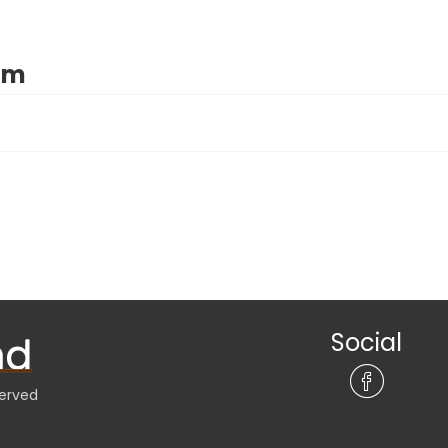
nim
Social
served