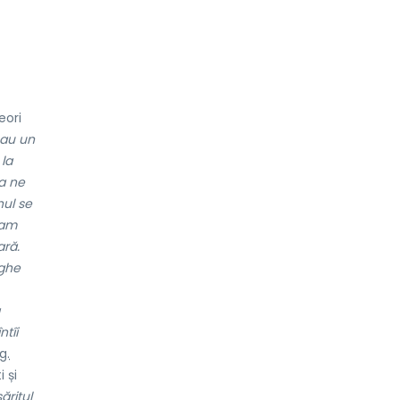
eori
eau un
 la
a ne
nul se
-am
ară.
rghe
ntîi
g.
 și
ăritul