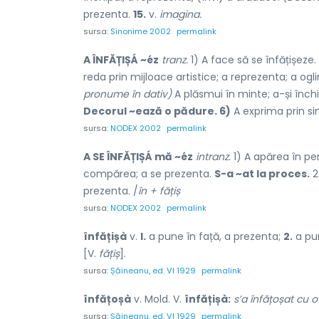
prezenta.
15.
v.
imagina.
sursa:
Sinonime 2002
permalink
A ÎNFĂȚIȘÁ ~éz
tranz.
1) A face să se înfățișeze.
reda prin mijloace artistice; a reprezenta; a ogli
pronume în dativ)
A plăsmui în minte; a-și închi
Decorul ~ează o pădure. 6)
A exprima prin si
sursa:
NODEX 2002
permalink
A SE ÎNFĂȚIȘÁ mă ~éz
intranz.
1) A apărea în per
compărea; a se prezenta.
S-a ~at la proces.
2
prezenta. /
în + fățiș
sursa:
NODEX 2002
permalink
înfățișà
v.
l.
a pune în față, a prezenta;
2.
a pun
[V.
fățiș
].
sursa:
Șăineanu, ed. VI 1929
permalink
înfățoșà
v. Mold. V.
înfățișà:
s’a înfățoșat cu 
sursa:
Șăineanu, ed. VI 1929
permalink