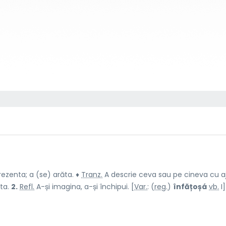
ezenta; a (se) arăta. ♦
Tranz.
A descrie ceva sau pe cineva cu aj
nta.
2.
Refl.
A-și imagina, a-și închipui. [
Var.
: (
reg.
)
înfățoșá
vb.
I