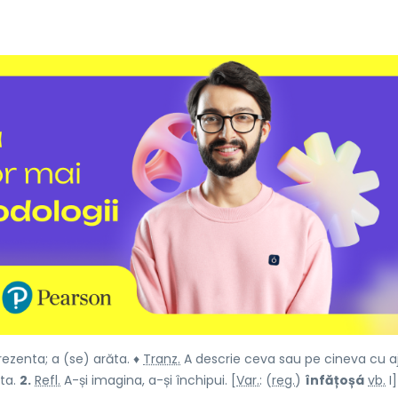
ezenta; a (se) arăta. ♦
Tranz.
A descrie ceva sau pe cineva cu aj
nta.
2.
Refl.
A-și imagina, a-și închipui. [
Var.
: (
reg.
)
înfățoșá
vb.
I