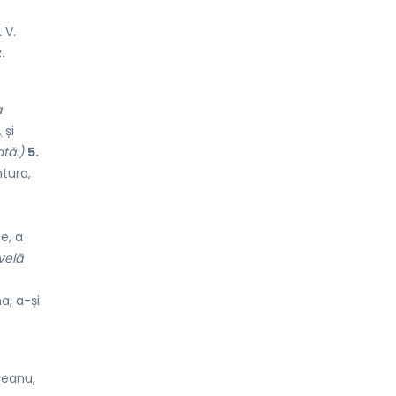
.
V.
.
a
.
și
ată.)
5.
tura,
e, a
velă
a, a-și
neanu,