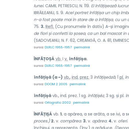
lunei.
CAMIL PETRESCU, N. 119.
El înfățișează lucrur
IBRĂILEANU, S. 9.
Acel portret înfățișa un chip îm
n-a fost poate mai în stare de a înfățișa, cu u
75.
3.
Refl.
(Cu pronumele în dativ) A-și imagina,
de flori și confetti la șosea, ca un bal mascat in
(SADOVEANU, N. F. 62, CREANGĂ, O. A. 81, EMINESC
sursa:
DLRLC 1955-1957
permalink
ÎNFĂȚOȘÁ
vb.
I
v.
înfățișa.
sursa:
DLRLC 1955-1957
permalink
înfățișá
(a ~)
vb.
,
ind.
prez.
3
înfățișeáză,
1
pl.
în
sursa:
DOOM 2 2005
permalink
înfățișá
vb., ind. prez. 1 sg.
înfățișéz,
3 sg. și pl.
î
sursa:
Ortografic 2002
permalink
ÎNFĂȚIȘÁ
vb.
1.
a apărea, a se arăta, a se ivi, a s
proces.)
2.
v.
compărea.
3.
v.
apărea.
4.
v.
oferi.
închipui, a reprezenta, (înv.) a arăduce.
(Decoru