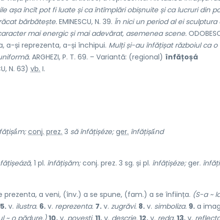
ile așa încît pot fi luate și ca întîmplări obișnuite și ca lucruri din p
brăcat bărbătește.
EMINESCU, N. 39.
În nici un period al ei sculptura
n caracter mai energic și mai adevărat, asemenea scene.
ODOBESCU,
 a-și reprezenta, a-și închipui.
Mulți și-au înfățișat războiul ca o
 uniformă.
ARGHEZI, P. T. 69. – Variantă: (regional)
înfățoșá
U, N. 63)
vb.
I.
fățișắm;
conj.
prez.
3
să
înfățișéze;
ger.
înfățișấnd
nfățișeáză,
1 pl.
înfățișăm;
conj. prez. 3 sg. și pl.
înfățișéze;
ger.
înfăț
e prezenta, a veni, (înv.) a se spune, (fam.) a se înființa.
(S-a ~ l
5.
v.
ilustra.
6.
v.
reprezenta.
7.
v.
zugrăvi.
8.
v.
simboliza.
9.
a imag
l ~ o pădure.)
10.
v.
povesti.
11.
v.
descrie.
12.
v.
reda.
13.
v.
reflecta