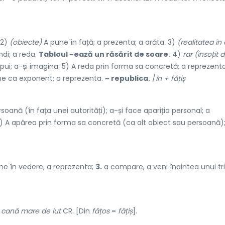
 2)
(obiecte)
A pune în față; a prezenta; a arăta. 3)
(realitatea în 
ndi; a reda.
Tabloul ~ează un răsărit de soare.
4)
rar (însoțit 
pui; a-și imagina. 5) A reda prin forma sa concretă; a reprezenta
ne ca exponent; a reprezenta.
~ republica.
/
în + fățiș
soană (în fața unei autorități); a-și face apariția personal; a
) A apărea prin forma sa concretă (ca alt obiect sau persoană);
e în vedere, a reprezenta;
3.
a compare, a veni înaintea unui tri
o cană mare de lut
CR. [Din
fățos
=
fățiș
].