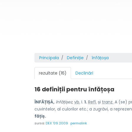
Principala
Definiție
înfățoșa
rezultate (16)
Declinări
16 definiții pentru
înfățoșa
ÎNFĂȚIȘÁ,
înfățișez,
vb.
I.
1.
Refl.
și
tranz.
A (se) pr
cuvintelor, al culorilor etc.; a zugrăvi, a repreze
fățiș.
sursa:
DEX '09 2009
permalink