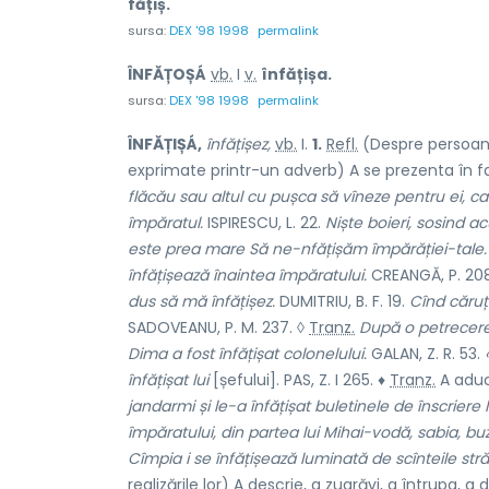
fățiș.
sursa:
DEX '98 1998
permalink
ÎNFĂȚOȘÁ
vb.
I
v.
înfățișa.
sursa:
DEX '98 1998
permalink
ÎNFĂȚIȘÁ,
înfățișez,
vb.
I.
1.
Refl.
(Despre persoane
exprimate printr-un adverb) A se prezenta în fa
flăcău sau altul cu pușca să vîneze pentru ei, c
împăratul.
ISPIRESCU, L. 22.
Niște boieri, sosind a
este prea mare Să ne-nfățișăm împărăției-tale.
înfățișează înaintea împăratului.
CREANGĂ, P. 208
dus să mă înfățișez.
DUMITRIU, B. F. 19.
Cînd căruța 
SADOVEANU, P. M. 237. ◊
Tranz.
După o petrecere 
Dima a fost înfățișat colonelului.
GALAN, Z. R. 53.
înfățișat lui
[șefului]. PAS, Z. I 265. ♦
Tranz.
A aduc
jandarmi și le-a înfățișat buletinele de înscriere l
împăratului, din partea lui Mihai-vodă, sabia, buz
Cîmpia i se înfățișează luminată de scînteile strălu
realizările lor) A descrie, a zugrăvi, a întrupa, a