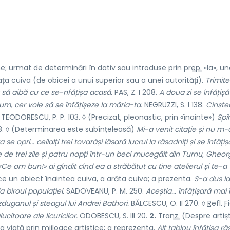
; urmat de determinări în dativ sau introduse prin
prep.
«la», un
ța cuiva (de obicei a unui superior sau a unei autorități).
Trimit
a să aibă cu ce se-nfățișa acasă.
PAS, Z. I 208.
A doua zi se înfățișă
cum, cer voie să se înfățișeze la măria-ta.
NEGRUZZI, S. I 138.
Cinste
TEODORESCU, P. P. 103. ◊ (Precizat, pleonastic, prin «înainte»)
Spî
. ◊ (Determinarea este subînțeleasă)
Mi-a venit citație și nu m
se opri... ceilalți trei tovarăși lăsară lucrul la răsadniți și se înfățiș
de trei zile și patru nopți într-un beci mucegăit din Turnu, Gheo
«Ce om bun!» ai gîndit cînd ea a străbătut cu tine atelierul și te-a
e un obiect înaintea cuiva, a arăta cuiva; a prezenta.
S-a dus la
a biroul populației.
SADOVEANU, P. M. 250.
Aceștia... înfățișară mai î
duganul și steagul lui Andrei Bathori.
BĂLCESCU, O. II 270. ◊
Refl.
Fi
citoare ale licuricilor.
ODOBESCU, S. III 20.
2.
Tranz.
(Despre artiști
 da viață prin mijloace artistice; a reprezenta.
Alt tablou înfățișa răs