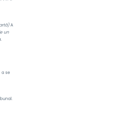
artă)
A
de un
.
 a se
bunal.