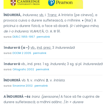
ÎNDURERÁ,
îndurerez,
vb.
I.
Tranz.
A întrista (pe cineva), a
provoca cuiva o durere sufletească, o mîhnire. ♦ (Rar) A
pricinui o durere fizică, a face să doară.
Și-i strîngea mîna,
de i-o îndurera.
VLAHUȚĂ, O. A. III 91.
sursa:
DLRLC 1955-1957
permalink
îndurerá
(a ~)
vb.
,
ind.
prez.
3
îndurereáză
sursa:
DOOM 2 2005
permalink
îndurerá
vb., ind. prez. 1 sg.
îndureréz,
3 sg. și pl.
îndurereáză
sursa:
Ortografic 2002
permalink
ÎNDURERÁ
vb.
1.
v.
mâhni.
2.
v.
întrista.
sursa:
Sinonime 2002
permalink
A ÎNDURERÁ ~éz
tranz. (persoane)
A face să fie cuprins de
durere sufletească; a mâhni adânc. /
în + durere