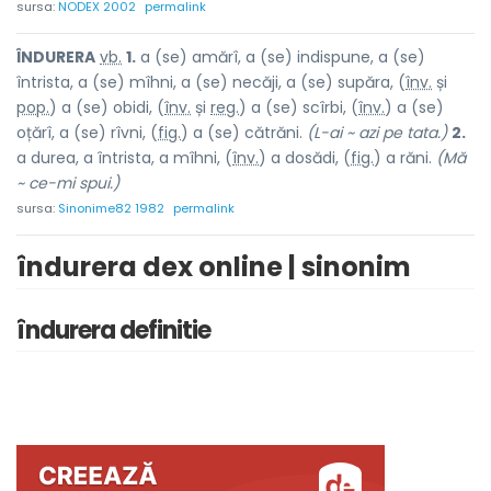
sursa:
NODEX 2002
permalink
ÎNDURER
A
vb.
1.
a (se) amărî, a (se) indispune, a (se)
întrista, a (se) mîhni, a (se) necăji, a (se) supăra, (
înv.
și
pop.
) a (se) obidi, (
înv.
și
reg.
) a (se) scîrbi, (
înv.
) a (se)
oțărî, a (se) rîvni, (
fig.
) a (se) cătrăni.
(L-ai ~ azi pe tata.)
2.
a durea, a întrista, a mîhni, (
înv.
) a dosădi, (
fig.
) a răni.
(Mă
~ ce-mi spui.)
sursa:
Sinonime82 1982
permalink
îndurera dex online | sinonim
îndurera definitie