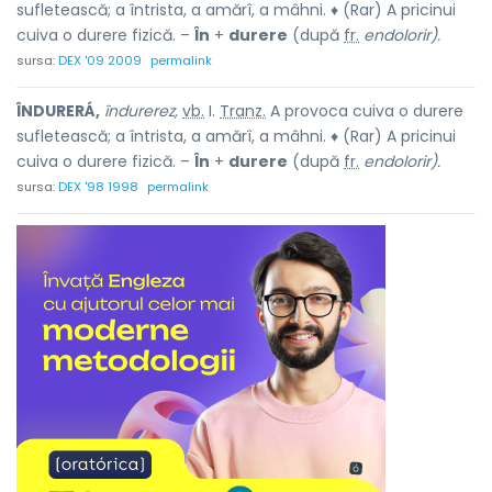
sufletească; a întrista, a amărî, a mâhni. ♦ (Rar) A pricinui
cuiva o durere fizică. –
În
+
durere
(după
fr.
endolorir).
sursa:
DEX '09 2009
permalink
ÎNDURERÁ,
îndurerez,
vb.
I.
Tranz.
A provoca cuiva o durere
sufletească; a întrista, a amărî, a mâhni. ♦ (Rar) A pricinui
cuiva o durere fizică. –
În
+
durere
(după
fr.
endolorir).
sursa:
DEX '98 1998
permalink