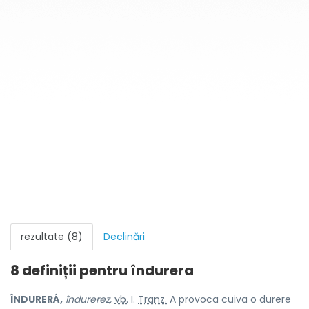
rezultate (8)
Declinări
8 definiții pentru
îndurera
ÎNDURERÁ,
îndurerez,
vb.
I.
Tranz.
A provoca cuiva o durere