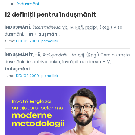
îndușmăni
12 definiții pentru
îndușmănit
ÎNDUȘMĂNÍ,
îndușmănesc,
vb.
IV.
Refl. recipr.
(
Reg.
) A se
dușmăni. –
În
+
dușmăni.
sursa:
DEX '09 2009
permalink
ÎNDUȘMĂNÍT, -Ă,
îndușmăniți, -te,
adj.
(
Reg.
) Care nutrește
dușmănie împotriva cuiva, învrăjbit cu cineva. –
V.
îndușmăni.
sursa:
DEX '09 2009
permalink