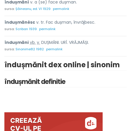
îndușmănì
v. a (se) face dușman.
sursa:
Șăineanu, ed. VI 1929
permalink
îndușmănésc
v. tr. Fac dușman, învrăjbesc.
sursa:
Scriban 1939
permalink
îndușmăn
i
vb.
v.
DUȘMĂNI. URÎ. VRĂJMĂȘI.
sursa:
Sinonime82 1982
permalink
îndușmănit dex online | sinonim
îndușmănit definitie