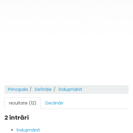
Principala
Definiție
îndușmănit
rezultate (12)
Declinări
2 intrări
îndușmănit