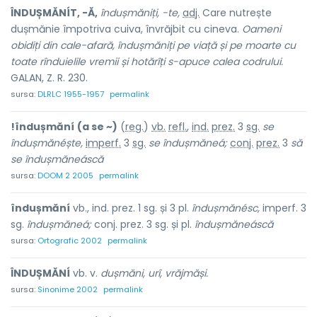
ÎNDUȘMĂNÍT, -Ă,
îndușmăniți, -te,
adj.
Care nutrește
dușmănie împotriva cuiva, învrăjbit cu cineva.
Oameni
obidiți din cale-afară, îndușmăniți pe viață și pe moarte cu
toate rînduielile vremii și hotărîți s-apuce calea codrului.
GALAN, Z. R. 230.
sursa:
DLRLC 1955-1957
permalink
!îndușmăní
(a se ~)
(
reg.
)
vb.
refl.
,
ind.
prez.
3
sg.
se
îndușmănéște,
imperf.
3
sg.
se îndușmăneá;
conj.
prez.
3
să
se
îndușmăneáscă
sursa:
DOOM 2 2005
permalink
îndușmăní
vb., ind. prez. 1 sg. și 3 pl.
îndușmănésc,
imperf. 3
sg.
îndușmăneá;
conj. prez. 3 sg. și pl.
îndușmăneáscă
sursa:
Ortografic 2002
permalink
ÎNDUȘMĂNÍ
vb. v.
dușmăni, urî, vrăjmăși.
sursa:
Sinonime 2002
permalink