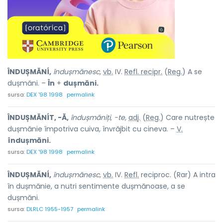
ÎNDUȘMĂNÍ,
îndușmănesc,
vb.
IV.
Refl. recipr.
(
Reg.
) A se
dușmăni. –
În
+
dușmăni.
sursa:
DEX '98 1998
permalink
ÎNDUȘMĂNÍT, -Ă,
îndușmăniți, -te,
adj.
(
Reg.
) Care nutrește
dușmănie împotriva cuiva, învrăjbit cu cineva. –
V.
îndușmăni.
sursa:
DEX '98 1998
permalink
ÎNDUȘMĂNÍ,
îndușmănesc,
vb.
IV.
Refl.
reciproc.
(Rar) A intra
în dușmănie, a nutri sentimente dușmănoase, a se
dușmăni.
sursa:
DLRLC 1955-1957
permalink