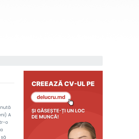
inută
ni) A
tr-o
ta
 să