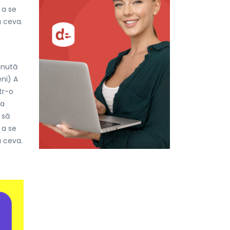
 a se
a ceva.
inută
ni) A
tr-o
ta
 să
 a se
a ceva.