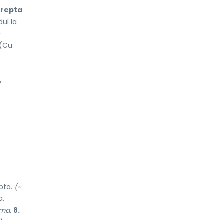
drepta
dul la
e
 (Cu
A
epta.
(~
a,
ema.
8.