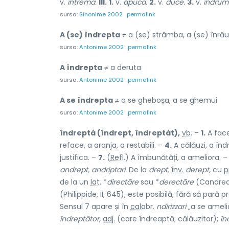
v.
întrema.
III.
1.
v.
apuca.
2.
v.
duce.
3.
v.
îndrum
sursa:
Sinonime 2002
permalink
A (se) îndrepta
≠ a (se) strâmba, a (se) înrăut
sursa:
Antonime 2002
permalink
A îndrepta
≠ a deruta
sursa:
Antonime 2002
permalink
A se îndrepta
≠ a se gheboșa, a se ghemui
sursa:
Antonime 2002
permalink
îndreptá (îndrept, îndreptát),
vb.
–
1.
A face
reface, a aranja, a restabili. –
4.
A călăuzi, a înd
justifica. –
7.
(
Refl.
) A îmbunătăți, a ameliora. 
andrept, andriptari.
De la
drept,
înv.
derept,
cu
p
de la un
lat.
*
directāre
sau *
derectāre
(Candrea-
(Philippide, II, 645), este posibilă, fără să pară p
Sensul 7 apare și în
calabr.
ndirizzari
„a se ameli
îndreptător,
adj.
(care îndreaptă; călăuzitor);
în