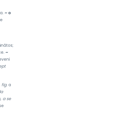
la.
~ o
se
ănătos;
ce.
~
eveni
ept
.
fig.
a
la
g.
a se
se