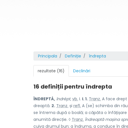
Principala
Definiție
îndrepta
rezultate (16)
Declinări
16 definiții pentru
îndrepta
ÎNDREPTÁ,
îndrépt,
vb.
I.
I. 1.
Tranz.
A face drept 
dreaptă.
2.
Tranz.
și
refl.
A (se) schimba din rău 
se întrema după o boală; a căpăta o înfățișare
anumită direcție. ◊
Tranz.
Îndreaptă mașina spre
cuiva drumul bun; a îndruma, a conduce în direc