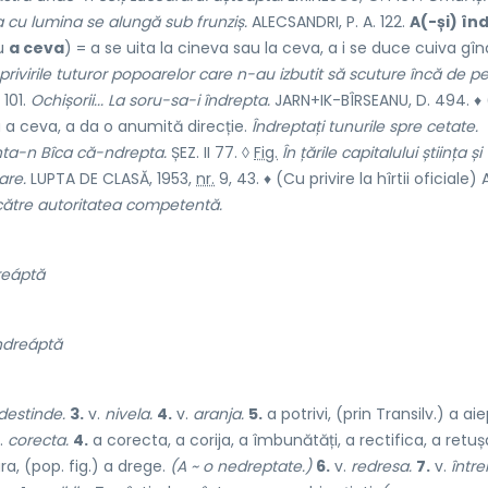
 cu lumina se alungă sub frunziș.
ALECSANDRI, P. A. 122.
A(-și) în
u
a ceva
) = a se uita la cineva sau la ceva, a i se duce cuiva gîn
ivirile tuturor popoarelor care n-au izbutit să scuture încă de p
 101.
Ochișorii... La soru-sa-i îndrepta.
JARN+IK-BÎRSEANU, D. 494. ♦
u a ceva, a da o anumită direcție.
Îndreptați tunurile spre cetate.
nta-n Bîca că-ndrepta.
ȘEZ. II 77. ◊
Fig.
În țările capitalului știința și
are.
LUPTA DE CLASĂ, 1953,
nr.
9, 43. ♦ (Cu privire la hîrtii oficiale) 
 către autoritatea competentă.
reáptă
ndreáptă
destinde.
3.
v.
nivela.
4.
v.
aranja.
5.
a potrivi, (prin Transilv.) a ai
.
corecta.
4.
a corecta, a corija, a îmbunătăți, a rectifica, a retuș
ra, (pop. fig.) a drege.
(A ~ o nedreptate.)
6.
v.
redresa.
7.
v.
într