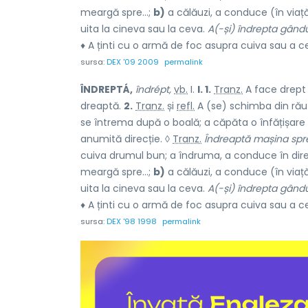
meargă spre...;
b)
a călăuzi, a conduce (în viaț
uita la cineva sau la ceva.
A(-și) îndrepta gând
♦ A ținti cu o armă de foc asupra cuiva sau a ce
sursa:
DEX '09 2009
permalink
ÎNDREPTÁ,
îndrépt,
vb.
I.
I. 1.
Tranz.
A face drept 
dreaptă.
2.
Tranz.
și
refl.
A (se) schimba din rău 
se întrema după o boală; a căpăta o înfățișare
anumită direcție. ◊
Tranz.
Îndreaptă mașina spre
cuiva drumul bun; a îndruma, a conduce în direc
meargă spre...;
b)
a călăuzi, a conduce (în viaț
uita la cineva sau la ceva.
A(-și) îndrepta gând
♦ A ținti cu o armă de foc asupra cuiva sau a ce
sursa:
DEX '98 1998
permalink