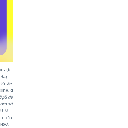
oziție
mba,
ptă.
Se
bine, a
băgă de
i am să
, M.
rea în
NGĂ,