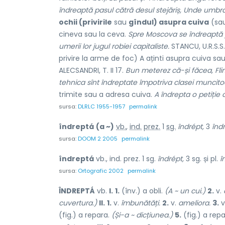
îndreaptă pasul cătră desul stejăriș, Unde umbra
ochii (privirile
sau
gîndul) asupra cuiva
(sa
cineva sau la ceva.
Spre Moscova se îndreaptă pr
umerii lor jugul robiei capitaliste.
STANCU, U.R.S.S.
privire la arme de foc) A aținti asupra cuiva sa
ALECSANDRI, T. II 17.
Bun meterez că-și făcea, Fli
tehnica sînt îndreptate împotriva clasei muncito
trimite sau a adresa cuiva.
A îndrepta o petiție
sursa:
DLRLC 1955-1957
permalink
îndreptá
(a ~)
vb.
,
ind.
prez.
1
sg.
îndrépt,
3
înd
sursa:
DOOM 2 2005
permalink
îndreptá
vb., ind. prez. 1 sg.
îndrépt,
3 sg. și pl.
î
sursa:
Ortografic 2002
permalink
ÎNDREPTÁ
vb.
I.
1.
(înv.) a obli.
(A ~ un cui.)
2.
v.
cuvertura.)
II.
1.
v.
îmbunătăți.
2.
v.
ameliora.
3.
v
(fig.) a repara.
(Și-a ~ dicțiunea.)
5.
(fig.) a repa