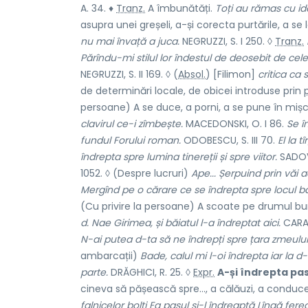
A. 34. ♦
Tranz.
A îmbunătăți.
Toți au rămas cu id
asupra unei greșeli, a-și corecta purtările, a s
nu mai învață a juca.
NEGRUZZI, S. I 250. ◊
Tranz.
Părîndu-mi stilul lor îndestul de deosebit de cel
NEGRUZZI, S. II 169. ◊ (
Absol.
) [Filimon]
critica ca
de determinări locale, de obicei introduse prin
persoane) A se duce, a porni, a se pune în miș
clavirul ce-i zîmbește.
MACEDONSKI, O. I 86.
Se î
fundul Forului roman.
ODOBESCU, S. III 70.
El la t
îndrepta spre lumina tinereții și spre viitor.
SADOV
1052. ◊ (Despre lucruri)
Ape... Șerpuind prin văi a
Mergînd pe o cărare ce se îndrepta spre locul ba
(Cu privire la persoane) A scoate pe drumul bun
d. Nae Girimea, și băiatul l-a îndreptat aici.
CARAG
N-ai putea d-ta să ne îndrepți spre țara zmeulu
ambarcații)
Bade, calul
mi l-oi îndrepta iar la d-
parte.
DRĂGHICI, R. 25. ◊
Expr.
A-și îndrepta pa
cineva să pășească spre..., a călăuzi, a conduc
falnicelor bolți Ea pasul și-l îndreaptă Lîngă fe