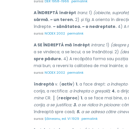
sursa:
DER 1958-1966
permalink
A ÎNDREPTÁ îndrépt
tranz.
1)
(obiecte, suprafeț
sârmă. ~ un teren.
2)
și fig.
A orienta în direc
îndrepte.
~ sănătatea. ~ o nedreptate.
4) A m
sursa:
NODEX 2002
permalink
A SE ÎNDREPTÁ mă îndrépt
intranz.
1)
(despre 
a se vindeca; a se lecui; a se însănătoși. 2)
(des
spre pădure.
4) A recăpăta forma sau poziția i
mai bun; a reveni la calitatea de mai înainte; a
sursa:
NODEX 2002
permalink
îndreptà
v. (
activ
)
1.
a face drept:
a îndrepta 
corija, a rectifica:
a îndrepta o greșală;
4.
a dirij
mine
CR. ║ (
reciproc
)
1.
a se face mai bine, a 
corija, a se justifica;
3.
a se ridica în picioare:
cân
îndreaptă spre casă;
5.
a se adresa către cinev
sursa:
Șăineanu, ed. VI 1929
permalink