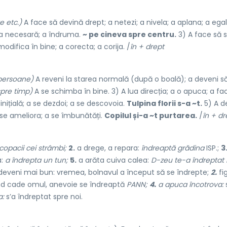
e etc.)
A face să devină drept; a netezi; a nivela; a aplana; a ega
ția necesară; a îndruma.
~ pe cineva spre centru.
3) A face să 
odifica în bine; a corecta; a corija. /
în + drept
persoane)
A reveni la starea normală (după o boală); a deveni s
pre timp)
A se schimba în bine. 3) A lua direcția; a o apuca; a fa
nițială; a se dezdoi; a se descovoia.
Tulpina florii s-a ~t.
5) A d
 se ameliora; a se îmbunătăți.
Copilul și-a ~t purtarea.
/
în + dr
copacii cei strâmbi;
2.
a drege, a repara:
îndreaptă grădina
ISP.;
3
a:
a îndrepta un tun;
5.
a arăta cuiva calea:
D-zeu te-a îndreptat 
deveni mai bun: vremea, bolnavul a început să se îndrepte;
2.
fi
d cade omul, anevoie se îndreaptă
PANN;
4.
a apuca încotrova:
a:
s’a îndreptat spre noi.