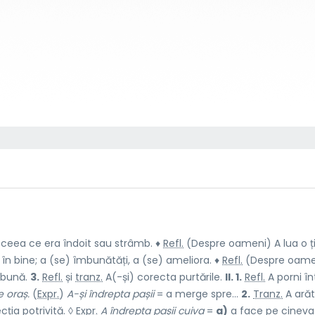
ceea ce era îndoit sau strâmb. ♦
Refl.
(Despre oameni) A lua o ț
în bine; a (se) îmbunătăți, a (se) ameliora. ♦
Refl.
(Despre oame
 bună.
3.
Refl.
și
tranz.
A(-și) corecta purtările.
II. 1.
Refl.
A porni în
 oraș.
(
Expr.
)
A-și îndrepta pașii
= a merge spre...
2.
Tranz.
A ară
ția potrivită. ◊
Expr.
A îndrepta pașii cuiva
=
a)
a face pe cineva