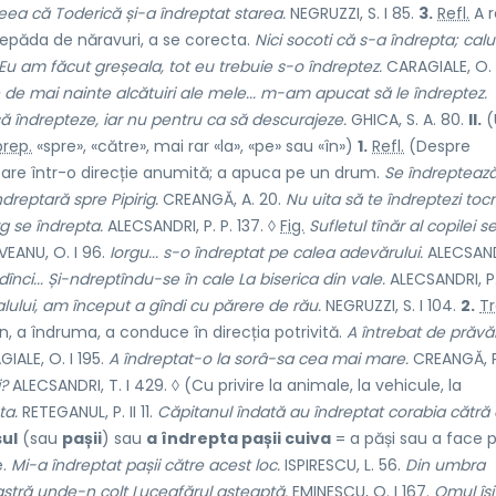
eea că Toderică și-a îndreptat starea.
NEGRUZZI, S. I 85.
3.
Refl.
A r
e lepăda de năravuri, a se corecta.
Nici socoti că s-a îndrepta; calu
Eu am făcut greșeala, tot eu trebuie s-o îndreptez.
CARAGIALE, O. I
e de mai nainte alcătuiri ale mele... m-am apucat să le îndreptez.
 să îndrepteze, iar nu pentru ca să descurajeze.
GHICA, S. A. 80.
II.
(
prep.
«spre», «către», mai rar «la», «pe» sau «în»)
1.
Refl.
(Despre
care într-o direcție anumită; a apuca pe un drum.
Se îndreptează.
ndreptară spre Pipirig.
CREANGĂ, A. 20.
Nu uita să te îndreptezi toc
îrg se îndrepta.
ALECSANDRI, P. P. 137. ◊
Fig.
Sufletul tînăr al copilei s
EANU, O. I 96.
Iorgu... s-o îndreptat pe calea adevărului.
ALECSAND
dînci... Și-ndreptîndu-se în cale La biserica din vale.
ALECSANDRI, P. 
lului, am început a gîndi cu părere de rău.
NEGRUZZI, S. I 104.
2.
Tr
, a îndruma, a conduce în direcția potrivită.
A întrebat de prăvăli
IALE, O. I 195.
A îndreptat-o la sorâ-sa cea mai mare.
CREANGĂ, P.
i?
ALECSANDRI, T. I 429. ◊ (Cu privire la animale, la vehicule, la
ta.
RETEGANUL, P. II 11.
Căpitanul îndată au îndreptat corabia cătră
sul
(sau
pașii
) sau
a îndrepta pașii cuiva
= a păși sau a face 
e.
Mi-a îndreptat pașii către acest loc.
ISPIRESCU, L. 56.
Din umbra
reastră unde-n colț Luceafărul așteaptă.
EMINESCU, O. I 167.
Omul își