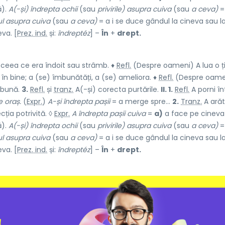
ă).
A(-și) îndrepta ochii
(sau
privirile) asupra cuiva
(sau
a ceva)
=
ul asupra cuiva
(sau
a ceva)
= a i se duce gândul la cineva sau l
va. [
Prez. ind.
și:
îndreptéz
] –
În
+
drept.
ceea ce era îndoit sau strâmb. ♦
Refl.
(Despre oameni) A lua o ț
în bine; a (se) îmbunătăți, a (se) ameliora. ♦
Refl.
(Despre oame
 bună.
3.
Refl.
și
tranz.
A(-și) corecta purtările.
II. 1.
Refl.
A porni în
 oraș.
(
Expr.
)
A-și îndrepta pașii
= a merge spre...
2.
Tranz.
A ară
ția potrivită. ◊
Expr.
A îndrepta pașii cuiva
=
a)
a face pe cineva
ă).
A(-și) îndrepta ochii
(sau
privirile) asupra cuiva
(sau
a ceva)
=
ul asupra cuiva
(sau
a ceva)
= a i se duce gândul la cineva sau l
va. [
Prez. ind.
și:
îndreptéz
] –
În
+
drept.