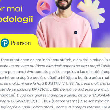
 face drept ceea ce era îndoit sau strîmb, a dezdoi, a aduce în p
ste un om care nu făcea alta decît copacii ce erau drepți îi strî
pre persoane) A-și corecta poziția corpului, a lua o ținută drea
e întrema după o boală, a căpăta înfățișare bună, a arăta mai 
, se mai luminase la față.
DUMITRIU, V. L. 83.
Nu trecu mult și el 
ște de pe picioare.
ISPIRESCU, L. 128.
De mă voi îndrepta, pre mulț
mănături)
După ploi, grîul se îndreptase destul de bine.
SADOVEANU
drepte.
DELAVRANCEA, H. T. 18. ♦ (Despre vreme) A se schimba din 
.
Ieși copile cu părul bălan afară... doar s-a îndrepta vremea.
CREA