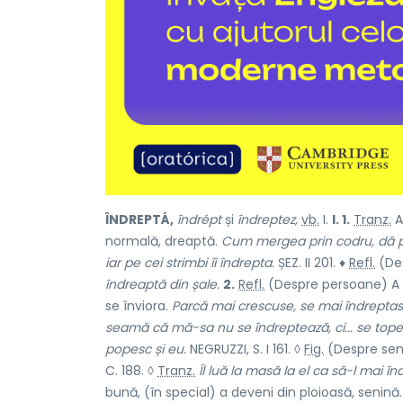
ÎNDREPTÁ,
îndrépt
și
îndreptez,
vb.
I.
I. 1.
Tranz.
A
normală, dreaptă.
Cum mergea prin codru, dă pe
iar pe cei strimbi îi îndrepta.
ȘEZ. II 201. ♦
Refl.
(Des
îndreaptă din șale.
2.
Refl.
(Despre persoane) A s
se înviora.
Parcă mai crescuse, se mai îndreptase
seamă că mă-sa nu se îndreptează, ci... se tope
popesc și eu.
NEGRUZZI, S. I 161. ◊
Fig.
(Despre se
C. 188. ◊
Tranz.
Îl luă la masă la el ca să-l mai în
bună, (în special) a deveni din ploioasă, senină