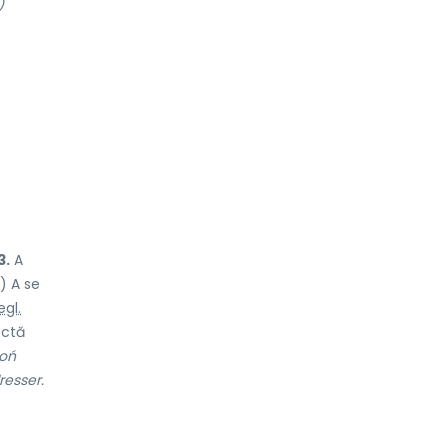
)
3.
A
) A se
gl.
ectă
toń
resser.