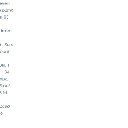
eveni
l bătrîn
II 83.
Urmat
.. Spre
mai în
e
RI, T.
II 34.
anz.
a lui
 91.
 acea
pe