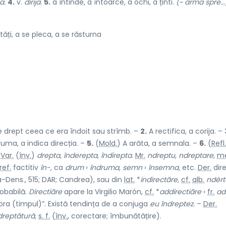
a.
4.
v.
dirija.
5.
a întinde, a întoarce, a ochi, a ținti.
(~ arma spre...
ăți, a se pleca, a se răsturna
 drept ceea ce era îndoit sau strîmb. –
2.
A rectifica, a corija. –
ruma, a indica direcția. –
5.
(
Mold.
) A arăta, a semnala. –
6.
(
Refl.
–
Var.
(
înv.
)
drepta, înderepta, îndirepta.
Mr.
ndreptu, ndreptare,
me
ref.
factitiv
în-,
ca
drum
›
îndruma, semn
›
însemna,
etc.
Der.
dir
Dens., 515; DAR; Candrea), sau din
lat.
*
indirectāre,
cf.
alb.
ndër
robabilă.
Directiāre
apare la Virgilio Marón,
cf.
*
addirectiāre
›
fr.
ad
ora (timpul)”. Există tendința de a conjuga
eu îndreptez.
–
Der.
dreptătură,
s. f.
(
înv.
, corectare; îmbunătățire).