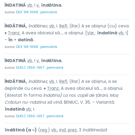
ÎNDATINÁ
vb.
I
v.
îndătina.
sursa:
DEX '98 1998
permalink
ÎNDĂTINÁ,
îndătinez,
vb.
I.
Refl.
(Rar) A se obișnui (cu) ceva.
♦
Tranz.
A avea obiceiul să..., a obișnui. [
Var.
:
îndatiná
vb.
I]
–
În
+
datină.
sursa:
DEX '98 1998
permalink
ÎNDATINÁ
vb.
I
v.
îndătina.
sursa:
DLRLC 1955-1957
permalink
ÎNDĂTINÁ,
îndătinez,
vb.
I.
Refl.
(Rar) A se obișnui, a se
deprinde cu ceva. ♦
Tranz.
A avea obiceiul să..., a obișnui.
(Atestat în forma
îndatina) La noi, copiii de țărani, Moș
Crăciun nu-ndatina să vină.
BENIUC, V. 36. – Variantă:
îndatiná
vb.
I.
sursa:
DLRLC 1955-1957
permalink
îndătiná
(a ~)
(
reg.
)
vb.
,
ind.
prez.
3
îndătineáză