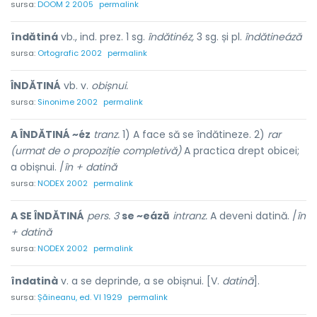
sursa:
DOOM 2 2005
permalink
îndătiná
vb., ind. prez. 1 sg.
îndătinéz,
3 sg. și pl.
îndătineáză
sursa:
Ortografic 2002
permalink
ÎNDĂTINÁ
vb. v.
obișnui.
sursa:
Sinonime 2002
permalink
A ÎNDĂTINÁ ~éz
tranz.
1) A face să se îndătineze. 2)
rar
(urmat de o propoziție completivă)
A practica drept obicei;
a obișnui. /
în + datină
sursa:
NODEX 2002
permalink
A SE ÎNDĂTINÁ
pers. 3
se ~eáză
intranz.
A deveni datină. /
în
+ datină
sursa:
NODEX 2002
permalink
îndatinà
v. a se deprinde, a se obișnui. [V.
datină
].
sursa:
Șăineanu, ed. VI 1929
permalink