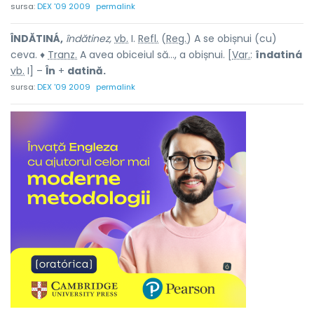
sursa:
DEX '09 2009
permalink
ÎNDĂTINÁ,
îndătinez,
vb.
I.
Refl.
(
Reg.
) A se obișnui (cu)
ceva. ♦
Tranz.
A avea obiceiul să..., a obișnui. [
Var.
:
îndatiná
vb.
I] –
În
+
datină.
sursa:
DEX '09 2009
permalink