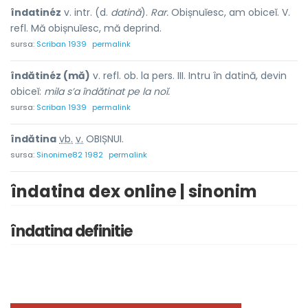
îndatinéz
v. intr. (d.
datină
).
Rar.
Obișnuĭesc, am obiceĭ. V.
refl. Mă obișnuĭesc, mă deprind.
sursa:
Scriban 1939
permalink
îndătinéz (mă)
v. refl. ob. la pers. III. Intru în datină, devin
obiceĭ:
mila s’a îndătinat pe la noĭ.
sursa:
Scriban 1939
permalink
îndătin
a
vb.
v.
OBIȘNUI.
sursa:
Sinonime82 1982
permalink
îndatina dex online | sinonim
îndatina definitie