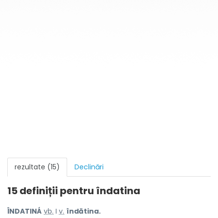
rezultate (15)
Declinări
15 definiții pentru
îndatina
ÎNDATINÁ
vb.
I
v.
îndătina.