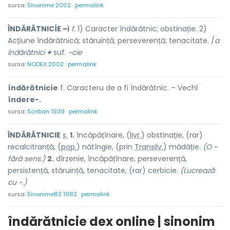
sursa:
Sinonime 2002
permalink
ÎNDĂRĂTNICÍE ~i
f.
1) Caracter îndărătnic; obstinație. 2)
Acțiune îndărătnică; stăruință; perseverență; tenacitate. /
a
îndărătnici
+
suf.
~cie
sursa:
NODEX 2002
permalink
îndărătnicíe
f. Caracteru de a fi îndărătnic. – Vechĭ
îndere-.
sursa:
Scriban 1939
permalink
ÎNDĂRĂTNIC
I
E
s.
1.
încăpățînare, (
livr.
) obstin
a
ție, (rar)
recalcitr
a
nță, (
pop.
) nătîng
i
e, (prin
Transilv.
) mădăț
i
e.
(O ~
fără sens.)
2.
dîrzenie, încăpățînare, perseverență,
persistență, stăruință, tenacitate, (rar) cerbic
i
e.
(Lucrează
cu ~.)
sursa:
Sinonime82 1982
permalink
îndărătnicie dex online | sinonim