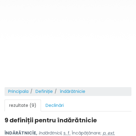
Principala
Definiție
îndărătnicie
rezultate (9)
Declinări
9 definiții pentru
îndărătnicie
ÎNDĂRĂTNICÍE,
îndărătnicii,
s. f.
Încăpățânare;
p. ext.