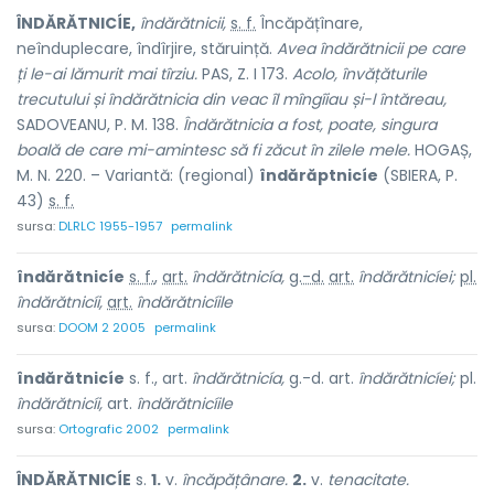
ÎNDĂRĂTNICÍE,
îndărătnicii,
s. f.
Încăpățînare,
neînduplecare, îndîrjire, stăruință.
Avea îndărătnicii pe care
ți le-ai lămurit mai tîrziu.
PAS, Z. I 173.
Acolo, învățăturile
trecutului și îndărătnicia din veac îl mîngîiau și-l întăreau,
SADOVEANU, P. M. 138.
Îndărătnicia a fost, poate, singura
boală de care mi-amintesc să fi zăcut în zilele mele.
HOGAȘ,
M. N. 220. – Variantă: (regional)
îndărăptnicíe
(SBIERA, P.
43)
s. f.
sursa:
DLRLC 1955-1957
permalink
îndărătnicíe
s. f.
,
art.
îndărătnicía,
g.-d.
art.
îndărătnicíei;
pl.
îndărătnicíi,
art.
îndărătnicíile
sursa:
DOOM 2 2005
permalink
îndărătnicíe
s. f., art.
îndărătnicía,
g.-d. art.
îndărătnicíei;
pl.
îndărătnicíi,
art.
îndărătnicíile
sursa:
Ortografic 2002
permalink
ÎNDĂRĂTNICÍE
s.
1.
v.
încăpățânare.
2.
v.
tenacitate.