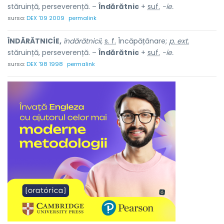
stăruință, perseverență. –
Îndărătnic
+
suf.
-ie.
sursa:
DEX '09 2009
permalink
ÎNDĂRĂTNICÍE,
îndărătnicii,
s. f.
Încăpățânare;
p. ext.
stăruință, perseverență. –
Îndărătnic
+
suf.
-ie.
sursa:
DEX '98 1998
permalink